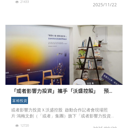
21433
結合精湛工藝與藝術美感，詮釋出細膩而雋永的奢
2025/11/22
「或者影響力投資」攜手「沃盛控股」 預告
打造新竹舊城友善示範住宅
富裕投資
或者影響力投資Ｘ沃盛控股 啟動合作記者會現場照
片 鴻梅文創（「或者」集團）旗下「或者影響力投資」
於9/23日宣布完成對 「沃盛控股（Risen
12720
Holdings）」進行策略性投資