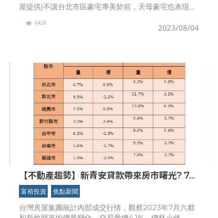
屋提供)不讓台北市區豪宅專美於前，天母豪宅也表現亮
眼，據最新實價揭露，屋齡已15年的「天母富邦」，5月
6426
有4、5樓戶成交約1.43億元、每坪110.4
2023/08/04
【不動產趨勢】新青安貸款帶來房市曙光? 7月
交易小回溫
富裕投資
焦點新聞
台灣房屋集團統計內部成交行情，觀察2023年7月六都
和新竹縣市的價量變化，交易量增4.1%，價格小修