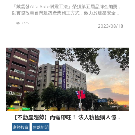
「戴雲發Alfa Safe耐震工法」榮獲第五屆品牌金舶獎，
以實際改善台灣建築產業施工方式，致力於建築安全的
重要，贏得評審青睞，最終於「服務創新組」脫穎而
7775
出，8月17日頒獎典禮現場由行政院副院長鄭文燦、
2023/08/18
【不動產趨勢】內需帶旺！ 法人積極購入億級
商用不動產自用 打炒房下長抱為王 企業買店面
富裕投資
焦點新聞
長線佈局抗通膨