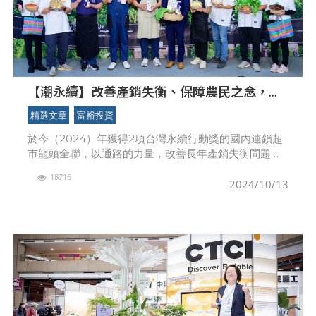
【潮永續】改善產銷失衡、保障農民之念，全
聯為農業造再生五夢
精選文章
富裕投資
於今（2024）年獲得2項台灣永續行動獎的國內連鎖超
市龍頭全聯，以通路的力量，改善長年產銷失衡問題，
打造農業再生的5個夢，實踐ESG理念，創造企業、農
18716
民、消費者與土地生態共贏的永續農業價值鏈。源起於
2024/10/13
改