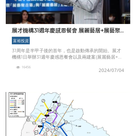
展才機構31週年慶感恩餐會 展麗藝居+展藝聚
吉第上樑典禮
富裕投資
31周年是半甲子後的首年，也是啟動傳承的開始。展才
機構1日舉辦31週年慶感恩餐會以及兩建案(展麗藝居+展
藝聚吉第)的上樑典禮，感謝同仁與協力廠商傾力相助，
16456
展才機構持續精進建築專業與美學的深度與廣度，共
2024/07/04