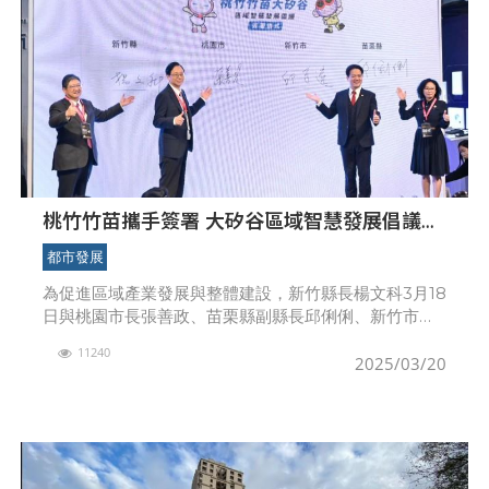
桃竹竹苗攜手簽署 大矽谷區域智慧發展倡議
(MOU) 共創繁榮
都市發展
為促進區域產業發展與整體建設，新竹縣長楊文科3月18
日與桃園市長張善政、苗栗縣副縣長邱俐俐、新竹市代
理市長邱臣遠，共同在南港展覽館簽署「桃竹竹苗大矽
11240
谷區域智慧發展倡議(MOU)」，四縣市首長透過合作意
2025/03/20