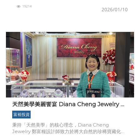
國際市場拓展發表會，宣布憑藉獨家核心專利「PEF雙
19214
層結構紙瓶」，搶攻歐
2026/01/10
天然美學美麗饗宴 Diana Cheng Jewelry 鄭
富糧設計師珠寶展 11月21～24日 世貿一館F15
富裕投資
展位展出
秉持「天然美學」的核心理念，Diana Cheng
Jewelry 鄭富糧設計師致力於將大自然的珍稀寶藏化為
永恆藝術。每一件珠寶作品都蘊含著愛與生命的能量，