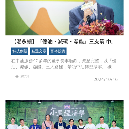
【潮永續】「優油‧減碳‧潔能」三支箭 中油
如何綠色轉型、前瞻部署？
科技創新
精選文章
富裕投資
在中油服務40多年的董事長李順欽，資歷完整，以「優
油、減碳、潔能」三大路徑，帶領中油轉型淨零。 碳定
價制度正式上路，首批徵收對象為年排碳量2.5萬公噸以
20738
上的電力、燃氣供應業及製造業，台灣產業
2024/10/16