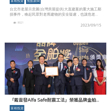
富裕投資
焦點新聞
台北市老屋示意圖(台灣房屋提供)大直建案的重大施工鄰
損事件，喚起民眾對老舊建物的安全疑慮，也讓危老重
建話題再掀熱議。根據台北市建管處資料，截至今年8月
8021
底，首都的危老重建核准案件數共869案，核准數量為
2023/09/15
「戴雲發Alfa Safe耐震工法」榮獲品牌金舶獎
為台灣打造安全居住之地
富裕投資