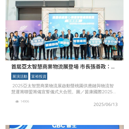
首屆亞太智慧商業物流展登場 市長張善政：桃
園是發展智慧物流的最佳場域
展演活動
富裕投資
2025亞太智慧商業物流展啟動暨桃園供應鏈與物流智
慧運籌聯盟籌備宣誓儀式大合照。圖／茵康國際2025亞
太智慧商業物流展6月11日於桃園會展中心盛大開幕，集
14906
結了台灣物流產業最具指標性的參展企
2025/06/13