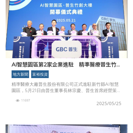
AI智慧園區第2家企業進駐 精準醫療普生竹
創生技大樓開幕啟用
地方新聞
富裕投資
精準醫療大廠普生股份有限公司正式進駐新竹縣AI智慧
園區，5月21日由普生董事長林宗慶、普生首席經營策略
顧問宣明智、新竹縣長楊文科、財團法人生物技術開發
11697
中心董事長涂醒哲等多位產官學界人士，共同參與「竹
2025/05/25
創