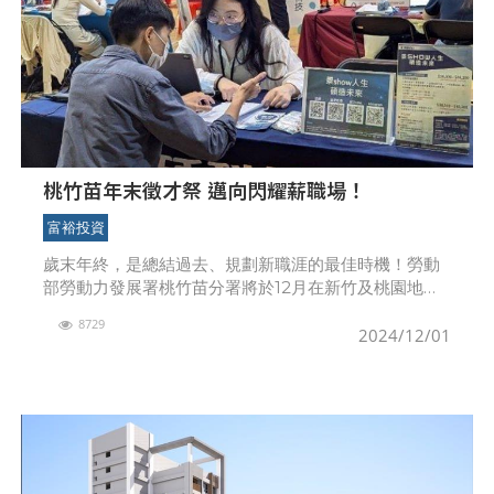
桃竹苗年末徵才祭 邁向閃耀薪職場！
富裕投資
歲末年終，是總結過去、規劃新職涯的最佳時機！勞動
部勞動力發展署桃竹苗分署將於12月在新竹及桃園地區
舉辦共8場徵才活動，邀請210家企業參與，釋出近
8729
9,300個職缺，涵蓋高薪專業職位及多元工作機會。無
2024/12/01
論