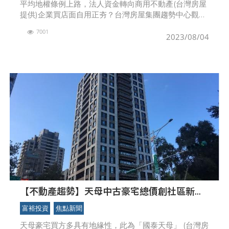
平均地權條例上路，法人資金轉向商用不動產(台灣房屋
提供)企業買店面自用正夯？台灣房屋集團趨勢中心觀察
實價登錄資料，發現近一年的億級商用不動產交易，不
7001
乏企業購入自用的交易案例，包括今年4月，玉山銀行共
2023/08/04
花
【不動產趨勢】天母中古豪宅總價創社區新
高！ 專家曝原因 天母地緣買盤支撐！豪宅交易
富裕投資
焦點新聞
穩健
天母豪宅買方多具有地緣性，此為「國泰天母」 (台灣房