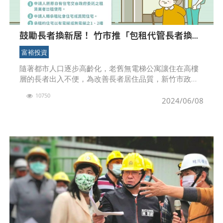
鼓勵長者換新居！ 竹市推「包租代管長者換居
方案」 登高出入不苦惱
富裕投資
隨著都市人口逐步高齡化，老舊無電梯公寓讓住在高樓
層的長者出入不便，為改善長者居住品質，新竹市政府
落實「老幼共好」、「幸福友善」施政策略，積極攜手
10750
中央推動社會住宅包租代管4.0長者換居方案，其中包含
2024/06/08
「放