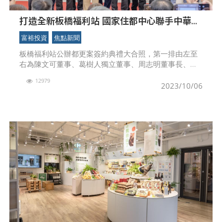
打造全新板橋福利站 國家住都中心聯手中華工
程推公辦都更
富裕投資
焦點新聞
板橋福利站公辦都更案簽約典禮大合照，第一排由左至
右為陳文可董事、葛樹人獨立董事、周志明董事長、花
敬群代理董事長、黃哲賢簡任正工程司、邱信智副局
12979
長。國家住都中心主辦的「板橋福利站公辦都更案」，
2023/10/06
今（5）日