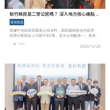
新竹縣民是二等公民嗎？ 深入地方核心痛點 立
委林思銘提解方！
富裕投資
根據中央財政部最新公布資料，縣民繳稅額名列前茅，
統籌分配稅款人均卻不到1萬，是全台倒數第一。會造成
如此不公現象，竹縣現任立委林思銘直指核心問題在於
14962
《財政收支劃分法》沒有與時俱進的進行修訂，忽略各
2023/12/28
區域在