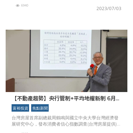
教7月加薪，也同步為集團各直屬的事業體上千位同仁，
6940
全體加薪，加薪幅度3％-5％，是唯一在房市交易不景
2023/07/03
【不動產趨勢】央行管制+平均地權新制 6月購
買房地產信心下滑 多空拉鋸！ 台灣房屋：全年
富裕投資
焦點新聞
房市「量縮價盤」
台灣房屋首席副總裁周鶴鳴與國立中央大學台灣經濟發
展研究中心，發布消費者信心指數調查(台灣房屋提供)中
央大學台灣經濟發展研究中心今(27)日發佈6月的消費者