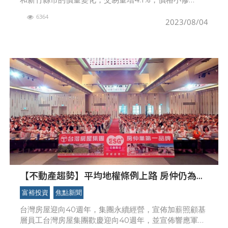
0.3%，較去年同期，交易量年增10.2%，價年增
6364
4.2%。 台灣房屋集團趨勢中心執行長張
2023/08/04
【不動產趨勢】平均地權條例上路 房仲仍為員
工加薪
富裕投資
焦點新聞
台灣房屋迎向40週年，集團永續經營，宣佈加薪照顧基
層員工台灣房屋集團歡慶迎向40週年，並宣佈響應軍公