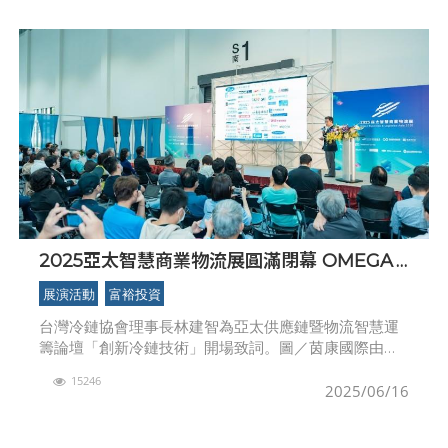
2025亞太智慧商業物流展圓滿閉幕 OMEGA 2
智慧園區驚艷參訪團
展演活動
富裕投資
台灣冷鏈協會理事長林建智為亞太供應鏈暨物流智慧運
籌論壇「創新冷鏈技術」開場致詞。圖／茵康國際由安
益集團/茵康國際公司主辦的亞太智慧商業物流展6月13
15246
日完美閉幕，三天展期共吸引超過萬人參觀，顯示智慧
2025/06/16
物流