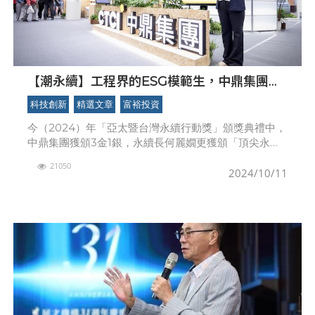
【潮永續】工程界的ESG模範生，中鼎集團以
核心本業為地球永續把關
科技創新
精選文章
富裕投資
今（2024）年「亞太暨台灣永續行動獎」頒獎典禮中，
中鼎集團獲頒3金1銀，永續長何麗嫺更獲頒「頂尖永續
長獎」，成為今年參加企業的大贏家，在工程界實屬難
21050
得，如此耀眼成績，究竟從何得來？永續先行者創企業
2024/10/11
典