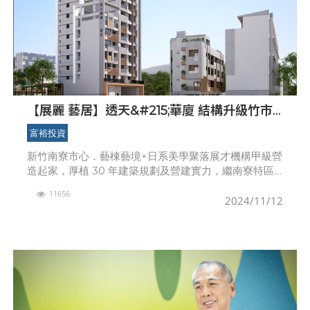
【展麗 藝居】透天&#215;華廈 結構升級竹市
美學莊園
富裕投資
新竹南寮市心．藝棟藝境×日系美學聚落展才機構甲級營
造起家，厚植 30 年建築規劃及營建實力，繼南寮特區
莊園 VILLA「藝墅」，旗下展麗開發新推出「展麗 藝
11656
居」全面升級雙戶型美學聚落，延續
2024/11/12