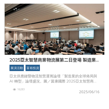
2025亞太智慧商業物流展第二日登場 製造業
全球布局與物流永續成論壇焦點
展演活動
富裕投資
亞太供應鏈暨物流智慧運籌論壇「製造業的全球佈局與
AI 轉型」論壇盛況。圖／茵康國際 2025亞太智慧商業
物流展於6月12日迎來展期第二日，現場湧入大量觀展人
16283
潮，展館內七大主題展區與多場高峰
2025/06/16