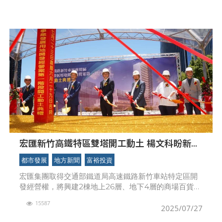
求而
宏匯新竹高鐵特區雙塔開工動土 楊文科盼新地
標共創產業發展
都市發展
地方新聞
富裕投資
宏匯集團取得交通部鐵道局高速鐵路新竹車站特定區開
發經營權，將興建2棟地上26層、地下4層的商場百貨、
店舖及辦公大樓，2棟樓樓高預計均為119.4公尺。7月
15587
23日舉行第一階段動土典禮。新竹縣長楊文科一同
2025/07/27