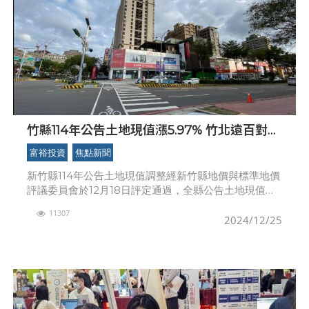
竹縣114年公告土地現值漲5.97% 竹北遠百對面
角地蟬聯地王
富裕投資
焦點新聞
新竹縣114年公告土地現值調整經新竹縣地價與標準地價
評議委員會於12月18日評定通過，全縣公告土地現值平
均調幅較113年上漲5.97％，地王由「光明六路東一段、
11307
莊敬南路角地公園段482地號」蟬聯，公告
2024/12/25