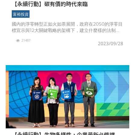
【永續行動】碳有價的時代來臨
富裕投資
國內的淨零轉型正如火如荼展開，政府在2050的淨零目
標宣示與12大關鍵戰略的架構下，建立什麼樣的法制？
提供或建構哪些科技工具與金融體系，來支持能源、產
21487
業乃至整個社會的轉型？為企業提供哪些輔導或補助資
2023/09/28
源
【永續行動】生物多樣性，企業最新必修課