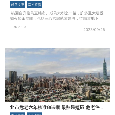
理
精選文章
富裕投資
桃園自升格為直轄市、成為六都之一後，許多重大建設
如火如荼展開，包括三心六線軌道建設，從鐵道地下化
到捷運系統，人行道專案、客運轉運站及增設的停車
25158
場，不僅建構更便利的大眾交通，也清整天空纜線，
2023/09/26
北市危老六年核准869案 最熱是這區 危老件數
逐年走下坡？ 專家：這項獎勵是關鍵