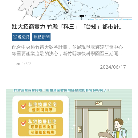
壯大招商實力 竹縣「科三」「台知」都市計畫
與區域路網多軌並進
富裕投資
焦點新聞
配合中央桃竹苗大矽谷計畫，並展現爭取輝達研發中心
等重要產業進駐的決心，新竹縣加快科學園區三期開發
進度，縣長楊文科指示都市計畫與區域路網多軌並進，
14622
實實在在做好基礎建設，吸引產業進駐，增加就業機
2024/06/17
會，帶動地