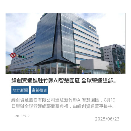
緯創資通進駐竹縣AI智慧園區 全球營運總部熱
鬧開幕
地方新聞
富裕投資
緯創資通股份有限公司進駐新竹縣AI智慧園區，6月19
日舉辦全球營運總部開幕典禮，由緯創資通董事長林憲
銘主持，副總統蕭美琴、新竹縣副縣長陳見賢等人親臨
13912
見證，輝達執行長黃仁勳特別錄影祝賀。陳見賢表示，
2025/06/23
緯創