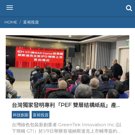
T
o
g
HOME
富裕投資
g
l
e
n
a
v
i
g
a
t
i
o
n
台灣獨家發明專利「PEF 雙層結構紙瓶」產品
技術， GTI攜手 MAS Capital 前進2026 納斯
科技創新
富裕投資
達克上市
台灣綠色包裝新創業者 GreenTek Innovation Inc.(以
下簡稱 GTI）於1/9日舉辦首場納斯達克上市輔導簽約暨