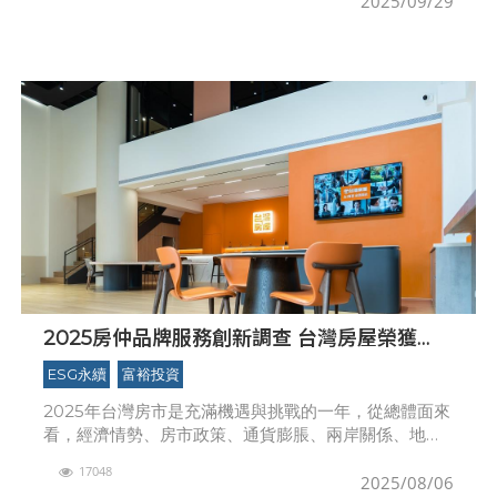
2025/09/29
2025房仲品牌服務創新調查 台灣房屋榮獲
「科技服務創新獎」及「連續18年榮獲科技服
ESG永續
富裕投資
務創新大獎」
2025年台灣房市是充滿機遇與挑戰的一年，從總體面來
看，經濟情勢、房市政策、通貨膨脹、兩岸關係、地緣
衝突，是影響房市的五大變數；從地區角度觀察，新竹
17048
以北的中古與成屋市場銷售步調穩健，以自住的剛性需
2025/08/06