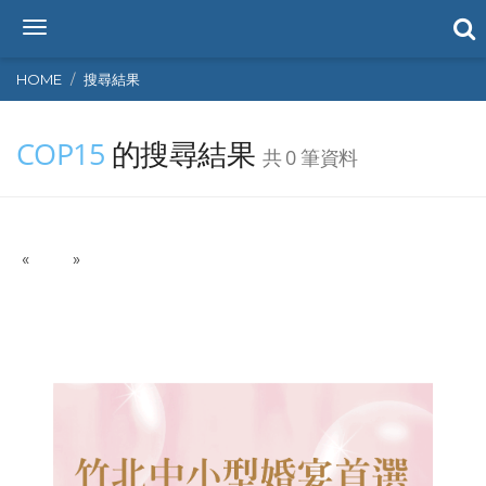
T
o
g
HOME
搜尋結果
g
l
COP15
的搜尋結果
e
共 0 筆資料
n
a
v
i
P
N
«
g
»
r
e
a
e
x
t
v
t
i
i
o
o
n
u
s