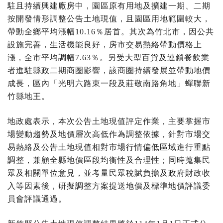
駐且持續興建廠房中，園區原有用地及擴建一期、二期
按開發情形調整公告土地現值，且園區用地範圍較大，
帶動全鄉平均漲幅10.16％居首。其次為竹北市，因公共
設施完善，生活機能良好，房市交易熱絡帶動價格上
漲，全市平均調幅7.63％。另受大型百貨及連鎖餐飲業
者進駐縣政二期商圈影響，該商圈持續發展並帶動地價
成長，區內「光明六路東一段及莊敬南路角地」蟬聯新
竹縣地王。
地政處表示，本次公告土地現值評定作業，主要掌握市
場變動趨勢及地價層次高低作為調整依據，針對市場交
易熱絡及公告土地現值相對市場行情偏低區域進行重點
調整，兼顧全縣地價區段均衡性及合理性；同時蒐集民
眾及相關單位意見，並考量民眾稅賦負擔及政府財政收
入等因素後，研擬調整方案提送地價及標準地價評議委
員會評議通過。