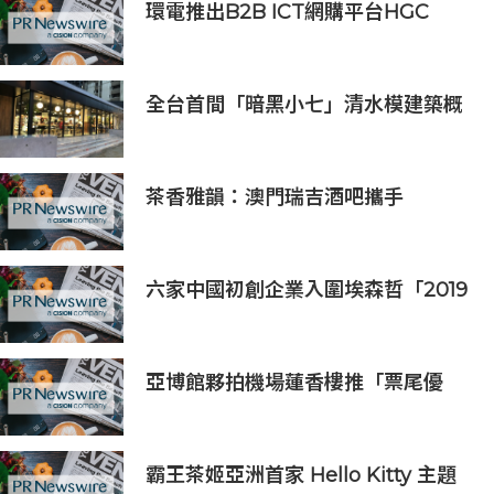
環電推出B2B ICT網購平台HGC
Marketplace
全台首間「暗黑小七」清水模建築概
念店！竹北新開幕。
茶香雅韻：澳門瑞吉酒吧攜手
Saicho 呈獻期間限定下午茶體驗
六家中國初創企業入圍埃森哲「2019
亞太區金融科技創新實驗室」
亞博館夥拍機場蓮香樓推「票尾優
惠」
霸王茶姬亞洲首家 Hello Kitty 主題