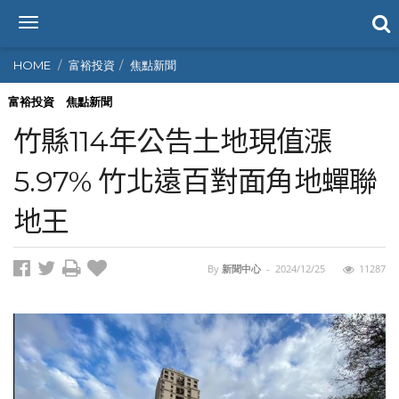
T
o
g
HOME
富裕投資
焦點新聞
g
l
富裕投資
焦點新聞
e
竹縣114年公告土地現值漲
n
a
5.97% 竹北遠百對面角地蟬聯
v
i
地王
g
a
t
i
By
新聞中心
-
2024/12/25
11287
o
n