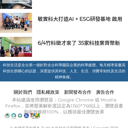
超級茶倉登陸灣仔
敏實科大打造AI × ESG研發基地 啟用
AI能源研發中心 助企業邁向淨零碳
排
6/4竹科徵才來了 35家科技業齊聚新
竹開門迎新鮮人
科技生活是全台第一個針對全台科學園區企業的科學媒體。每月精準策畫高
科技社群關心的話題，深度提供其科技、人文、生活、消費等知性及生活的
精神食糧。
關於我們
隱私權政策
新聞發布合作
廣告合作
本站建議使用瀏覽器：Google Chrome 或 Mozilla
Firefox，並將螢幕解析度設定為1360*768以上，瀏覽器畫
面縮放維持100%，以獲得最佳瀏覽效果