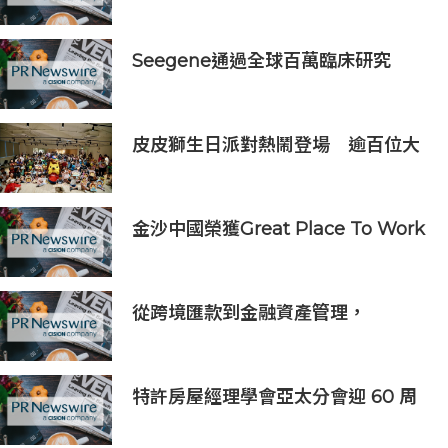
2026年上半年業績
Seegene通過全球百萬臨床研究
(GMCS)提出全面的生殖道感染檢測
方案‌
皮皮獅生日派對熱鬧登場 逾百位大
小朋友同歡慶生、邀全台暑假玩竹縣
金沙中國榮獲Great Place To Work
認證™
從跨境匯款到金融資產管理，
BiyaPay探索全球資產配置新路徑
特許房屋經理學會亞太分會迎 60 周
年里程碑