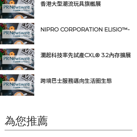
香港大型潮流玩具旗艦展
《Amazing Toy Show》首度登陸
東南亞
NIPRO CORPORATION ELISIO™-
HX 獲得 FDA 510 (k) 許可，向美國
推出透析器
瀾起科技率先試產CXL® 3.2內存擴展
控制器
跨境巴士服務邁向生活圈生態
為您推薦