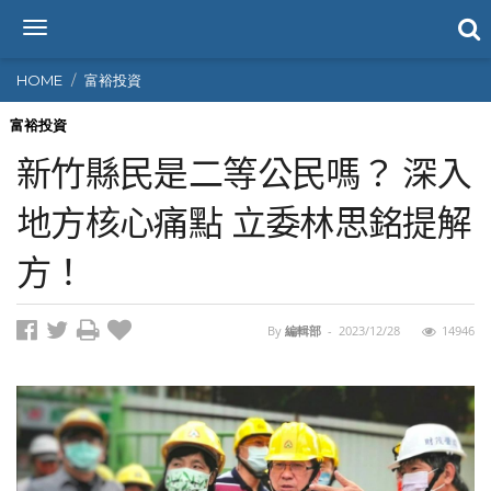
T
o
g
HOME
富裕投資
g
l
富裕投資
e
新竹縣民是二等公民嗎？ 深入
n
a
地方核心痛點 立委林思銘提解
v
i
方！
g
a
t
i
By
編輯部
-
2023/12/28
14946
o
n