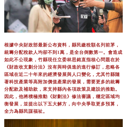
根據中央財政部最新公布資料，縣民繳稅額名列前茅，
統籌分配稅款人均卻不到
1
萬，是全台倒數第一。
會造成
如此不公現象，竹縣現任立委林思銘直指核心問題在於
《財政收支劃分法》沒有與時俱進的進行修訂，忽略各
區域在近二十年來的經濟發展與人口變化，尤其竹縣隨
著科技產業等高附加價值產業的發展，需要更多的統籌
分配款及補助款，來支持縣內各項政策及建設的推動。
因此，他將積極推動《財劃法》修法審議，穩定區域均
衡發展，並提出以下五大解方，向中央爭取更多預算，
全力為縣民謀福祉。