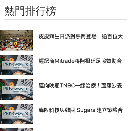
熱門排行榜
皮皮獅生日派對熱鬧登場 逾百位大
小朋友同歡慶生、邀全台暑假玩竹縣
經紀商Mitrade將阿根廷足協贊助合
作延長至2027年，看好世界杯帶動
亞洲市場熱情
邁向晚期TNBC一線治療！蘆康沙妥
珠單抗(sac-TMT)第六項NDA獲受理
驊陞科技與韓國 Sugars 建立策略合
作 攜手布局全球 AI Vision 與高速影
像互連市場