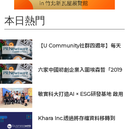
本日熱門
【U Community社群四週年】每天
陪您倒數聖誕
六家中國初創企業入圍埃森哲「2019
亞太區金融科技創新實驗室」
敏實科大打造AI × ESG研發基地 啟用
AI能源研發中心 助企業邁向淨零碳
排
Khara Inc.透過將存檔資料移轉到
Wasabi Hot Cloud Storage節省