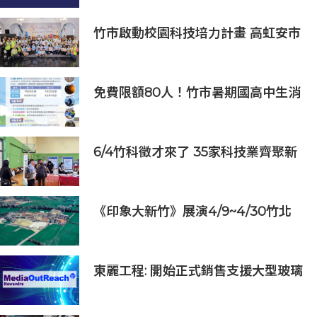
80%的營運和管理成本
竹市啟動校園科技培力計畫 高虹安市
長：半導體與無人機課程培育未來科
技人才
免費限額80人！竹市暑期國高中生消
防體驗營6/8開放報名
6/4竹科徵才來了 35家科技業齊聚新
竹開門迎新鮮人
《印象大新竹》展演4/9~4/30竹北
高鐵社區熱烈上映
東麗工程: 開始正式銷售支援大型玻璃
面板的半導體貼裝設備「UC5000」