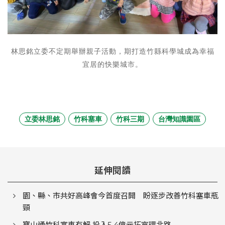
林思銘立委不定期舉辦親子活動，期打造竹縣科學城成為幸福
宜居的快樂城市。
立委林思銘
竹科塞車
竹科三期
台灣知識園區
延伸閱讀
園、縣、市共好高峰會今首度召開 盼逐步改善竹科塞車瓶
頸
寶山通竹科塞車有解 投入5.4億元拓寬環北路