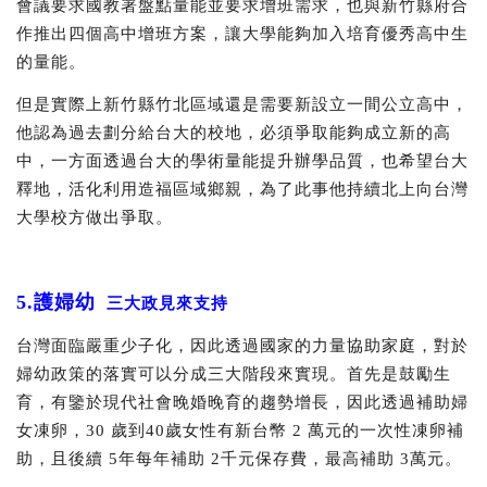
會議要求國教署盤點量能並要求增班需求，也與新竹縣府合
作推出四個高中增班方案，讓大學能夠加入培育優秀高中生
的量能。
但是實際上新竹縣竹北區域還是需要新設立⼀間公立高中，
他認為過去劃分給台大的校地，必須爭取能夠成立新的高
中，一方面透過台大的學術量能提升辦學品質，也希望台大
釋地，活化利用造福區域鄉親，為了此事他持續北上向台灣
大學校方做出爭取。
5.護婦幼
三大政見來支持
台灣面臨嚴重少子化，因此透過國家的力量協助家庭，對於
婦幼政策的落實可以分成三大階段來實現。首先是鼓勵生
育，有鑒於現代社會晚婚晚育的趨勢增長，因此透過補助婦
女凍卵，30 歲到40歲女性有新台幣 2 萬元的⼀次性凍卵補
助，且後續 5年每年補助 2千元保存費，最高補助 3萬元。