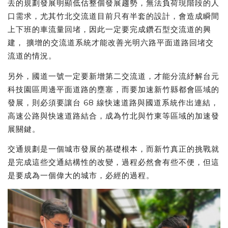
去的規劃發展明顯低估整個發展趨勢，無法負荷現階段的人
口需求，尤其竹北交流道目前只有半套的設計，會造成瞬間
上下班的車流量回堵，因此⼀定要完成鑽石型交流道的興
建， 擴增的交流道系統才能改善光明六路平面道路回堵交
流道的情況。
另外，國道一號一定要新增第二交流道，才能分流紓解台元
科技園區周邊平面道路的壅塞，而要加速新竹縣都會區域的
發展，則必須要讓台 68 線快速道路與國道系統作出連結，
高速公路與快速道路結合，成為竹北與竹東等區域的加速發
展關鍵。
交通規劃是⼀個城市發展的基礎根本，而新竹真正的挑戰就
是完成這些交通結構性的改變，過程必然會有些不便，但這
是要成為⼀個偉大的城市，必經的過程。