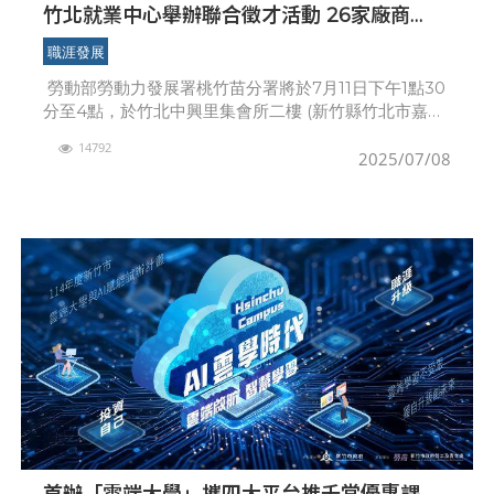
竹北就業中心舉辦聯合徵才活動 26家廠商
1,263個工作機會
職涯發展
勞動部勞動力發展署桃竹苗分署將於7月11日下午1點30
分至4點，於竹北中興里集會所二樓 (新竹縣竹北市嘉豐
南路一段11號)辦理「2025年竹北地區現場徵才活動」，
14792
本場活動集結欣興電子、矽格
2025/07/08
首辦「雲端大學」攜四大平台推千堂優惠課