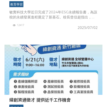
永續新里程
教育學習
敏實科技大學近日完成了2024年ESG永續報告書，為該
校的永續發展進程奠定了新基石。校長曾信超指出，
ESG報告書是企業向外界展示其在社會、環境和治理方
12417
面表現的重要工具。ESG的核心內容包括環境、社會和
2025/07/02
緯創資通徵才 提供近千工作機會