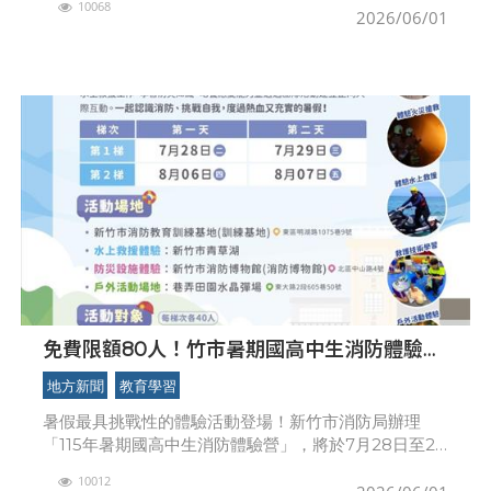
10068
跨領域資源，打造兼具教學、研究、產學合作與技術服
2026/06/01
務功能的創
免費限額80人！竹市暑期國高中生消防體驗營
6/8開放報名
地方新聞
教育學習
暑假最具挑戰性的體驗活動登場！新竹市消防局辦理
「115年暑期國高中生消防體驗營」，將於7月28日至29
日及8月6日至7日分2梯次在消防教育訓練基地舉行，邀
10012
請設籍新竹市或就讀竹市公私立國、高中之在籍學生