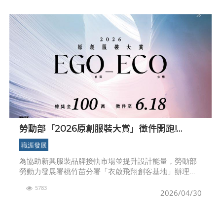
勞動部「2026原創服裝大賞」徵件開跑!
EGO-ECO引領永續時尚，百萬獎金力挺新銳
職涯發展
品牌
為協助新興服裝品牌接軌市場並提升設計能量，勞動部
勞動力發展署桃竹苗分署「衣啟飛翔創客基地」辦理
「2026原創服裝大賞」徵件活動，即日起正式開放報
5783
名；本屆競賽以「EGO－ECO」為主題，強調設計從
2026/04/30
「自我