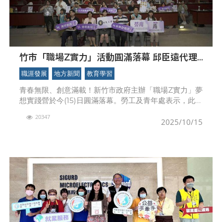
竹市「職場Z實力」活動圓滿落幕 邱臣遠代理
市長：推動青年無限可能
職涯發展
地方新聞
教育學習
青春無限、創意滿載！新竹市政府主辦「職場Z實力」夢
想實踐營於今(15)日圓滿落幕。勞工及青年處表示，此次
營隊自10月14日至15日於玄奘大學舉行，吸引超過90位
20347
青年報名，最終錄取70名學員參與。活動聚
2025/10/15