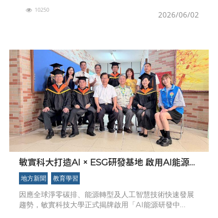
同推動「追風少年科技培力課程」，以半導體與無人機
10250
兩大科技主題為核心，打造橫跨幼兒園至高中職的K-12
2026/06/02
科技
敏實科大打造AI × ESG研發基地 啟用AI能源研
發中心 助企業邁向淨零碳排
地方新聞
教育學習
因應全球淨零碳排、能源轉型及人工智慧技術快速發展
趨勢，敏實科技大學正式揭牌啟用「AI能源研發中
心」，整合人工智慧、能源管理、碳管理及永續發展等