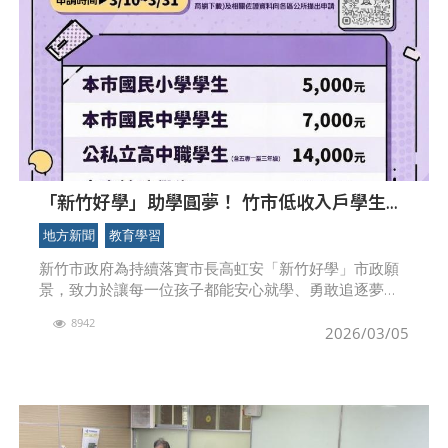
「新竹好學」助學圓夢！ 竹市低收入戶學生助
學金3/10起受理申請
地方新聞
教育學習
新竹市政府為持續落實市長高虹安「新竹好學」市政願
景，致力於讓每一位孩子都能安心就學、勇敢追逐夢
想。透過實質的助學補助，減輕經濟弱勢家庭的負擔，
8942
協助學生穩定就學，讓教育成為孩子開創未來的重要力
2026/03/05
量。115