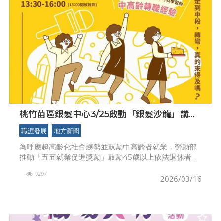
桃竹苗區銀髮中心3/25啟動「銀髮沙龍」講座
串聯 55 就業促進獎勵
職涯發展
地方新聞
為呼應超高齡化社會趨勢並鼓勵中高齡者就業，勞動部
推動「五五就業促進獎勵」鼓勵45歲以上依法退休者及
55歲以上民眾重返職場，桃竹苗分署銀髮人才資源中心
9297
於3月25日（星期三）在桃園市勞工教育大樓舉辦「從
2026/03/16
媒