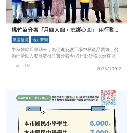
桃竹苗分署「月圓人圓，庇護心圓」 用行動支
持庇護工場 助身障者穩定就業
職涯發展
地方新聞
中秋佳節即將到來，為促進庇護工場中秋產品買氣，勞
動部勞動力發展署桃竹苗分署今(2)日赴矽格股份有限公
司北興廠舉辦「月圓人圓，庇護心圓」中秋行銷活動，
14860
希望藉由走進企業設攤推廣庇護工場中秋特色產品，讓
2025/10/02
更多