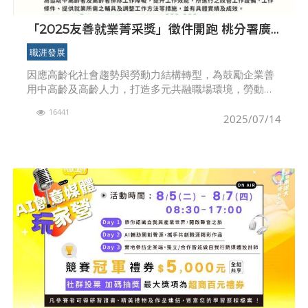
「2025友善就業菁采獎」徵件開跑 桃分署廣
邀企業共創友善就業環境
職涯發展
因應高齡化社會趨勢與勞動力結構轉型，為鼓勵企業善
用中高齡及高齡人力，打造多元共融職場環境，勞動部
舉辦「2025友善就業菁采獎」選拔活動，即日起開放報
16441
名，至114年8月20日截止。勞動部積極推動中高齡友
2025/07/14