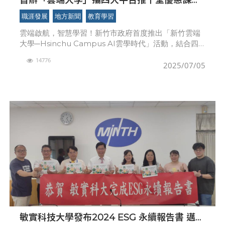
程！竹市邀勞工朋友掌握數位學習、探索職涯
職涯發展
地方新聞
教育學習
雲端啟航，智慧學習！新竹市政府首度推出「新竹雲端
大學─Hsinchu Campus AI雲學時代」活動，結合四
大線上課程平台，提供上千堂優惠課程與上萬個優惠名
14776
額，歡迎16歲以上設籍或就業於新竹市的勞工
2025/07/05
敏實科技大學發布2024 ESG 永續報告書 邁向