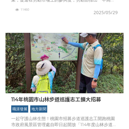
者及高齡者退休後再就業準備協助措施補助計畫」，鼓
11460
勵企業雇主提供員工職涯發展、就業諮詢等相關措施，
2025/05/29
協助員工規
114年桃園市山林步道巡護志工擴大招募
職涯發展
地方新聞
一起守護山林生態！桃園市招募步道巡護志工開跑桃園
市政府風景區管理處自即日起開放「114年度山林步道巡