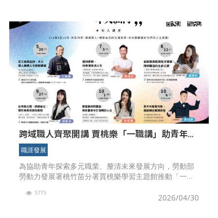
跨域職人齊聚開講 賈桃樂「一職講」助青年看
見職涯無限可能
職涯發展
為協助青年探索多元職業、釐清未來發展方向，勞動部
勞動力發展署桃竹苗分署賈桃樂學習主題館推動「一職
講」系列職涯講座，預計將於5月至10月辦理6場次講
5773
座，邀請來自不同領域的專業職人與知名人士，分享其
2026/04/30
職涯歷