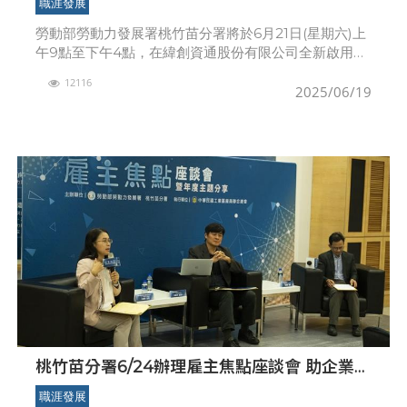
職涯發展
勞動部勞動力發展署桃竹苗分署將於6月21日(星期六)上
午9點至下午4點，在緯創資通股份有限公司全新啟用的
全球營運中心(新竹縣竹北市智慧路1號B1)辦理單一徵才
12116
活動，提供近千個工作機會，包含產線儲備幹部
2025/06/19
桃竹苗分署6/24辦理雇主焦點座談會 助企業打
造多元共融職場，歡迎企業報名參加
職涯發展