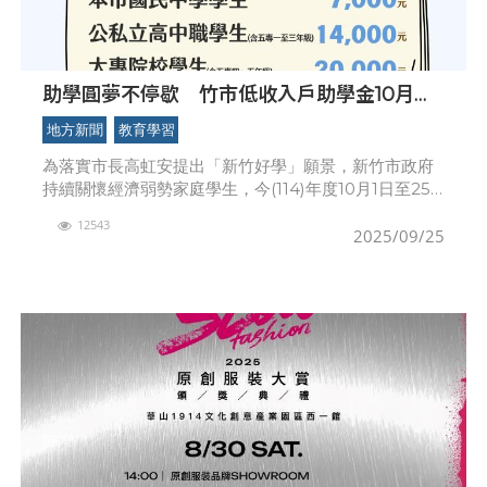
助學圓夢不停歇 竹市低收入戶助學金10月起
受理申請
地方新聞
教育學習
為落實市長高虹安提出「新竹好學」願景，新竹市政府
持續關懷經濟弱勢家庭學生，今(114)年度10月1日至25
日辦理「低收入戶學生助學金」申請，凡設籍新竹市、
12543
年齡25歲以下之低收入戶學生均可申請助學金，國
2025/09/25