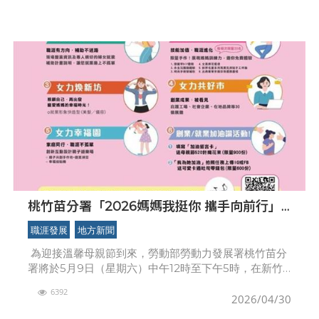
桃竹苗分署「2026媽媽我挺你 攜手向前行」
攜手打造女力再出發 5/9竹北遠東百貨溫暖登
職涯發展
地方新聞
場
為迎接溫馨母親節到來，勞動部勞動力發展署桃竹苗分
署將於5月9日（星期六）中午12時至下午5時，在新竹
縣竹北遠東百貨戶外廣場舉辦「2026媽媽我挺你 攜手
6392
向前行」活動。現場有勞動部婦女就業服
2026/04/30