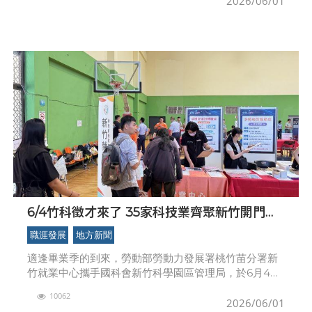
2026/06/01
6/4竹科徵才來了 35家科技業齊聚新竹開門迎
新鮮人
職涯發展
地方新聞
適逢畢業季的到來，勞動部勞動力發展署桃竹苗分署新
竹就業中心攜手國科會新竹科學園區管理局，於6月4日
（星期四）上午10時至下午15時，在新竹科學園區管理
10062
局尼尼生活館1樓體育館辦理「新竹地區科技業」大型現
2026/06/01