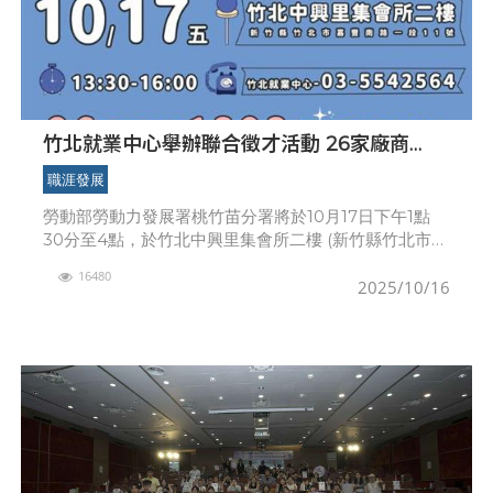
竹北就業中心舉辦聯合徵才活動 26家廠商
1,393個工作機會
職涯發展
勞動部勞動力發展署桃竹苗分署將於10月17日下午1點
30分至4點，於竹北中興里集會所二樓 (新竹縣竹北市嘉
豐南路一段11號)辦理「2025年新竹地區現場徵才活
16480
動」，本場活動集結兆赫電子、台灣矽科宏晟、
2025/10/16