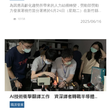
為因應高齡化趨勢所帶來的人力結構轉變，勞動部勞動
力發展署桃竹苗分署將於6月24日（星期二）在新竹縣
安捷國際酒店舉辦首場「雇主焦點座談會」；本次座談
10158
以「打造DEI多元共融職場，突破求才瓶頸」為主題，
2025/06/16
邀請
AI技術衝擊翻譯工作 資深譯者轉戰半導體成
製程工程師
職涯發展