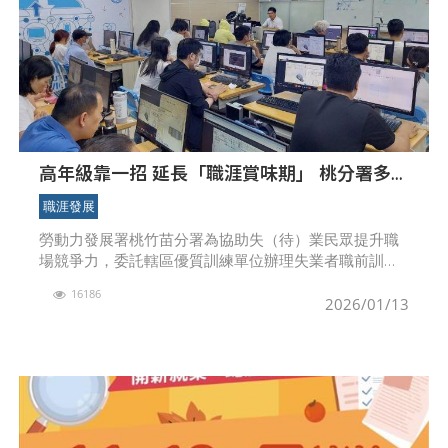
高年級靠一招 延長「職涯賞味期」 桃分署多元
職訓 助中高齡續航職場
職涯發展
勞動力發展署桃竹苗分署為協助失（待）業民眾提升職
場競爭力，委託轄區優質訓練單位辦理失業者職前訓
練，開設工業類、AI資訊應用類、美容造型類、商業
16186
類、觀光休閒類及青年、原住民、高齡及新住民專班等
2026/01/13
多元領域近