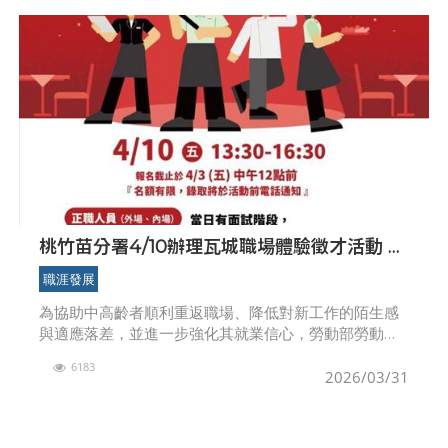
桃竹苗分署4/10辦理瓦城職場體驗徵才活動 邀
銀髮族「先體驗再就業」
職涯發展
為協助中高齡者順利重返職場、降低對新工作的陌生感
與適應落差，並進一步強化其就業信心，勞動部勞動力
發展展署桃竹苗分署銀髮人才資源中心於4月10日（星
6183
期五）下午1時30分至5時00分，在瓦城泰國料理新竹湳
2026/03/31