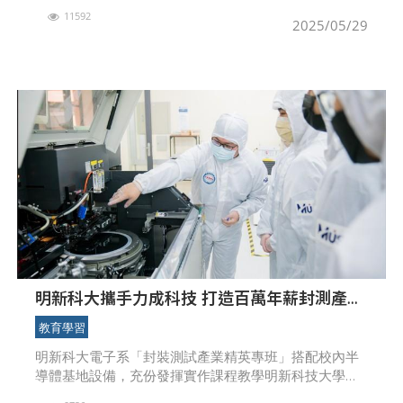
護志工」報名，歡迎熱愛山林的市民朋友踴躍加入守護
11592
行列。報名請至：https://forms.gle/
2025/05/29
明新科大攜手力成科技 打造百萬年薪封測產業
精英專班 實習即就業！
教育學習
明新科大電子系「封裝測試產業精英專班」搭配校內半
導體基地設備，充份發揮實作課程教學明新科技大學電
子工程系積極深化產學合作與國際交流，成功建立升學