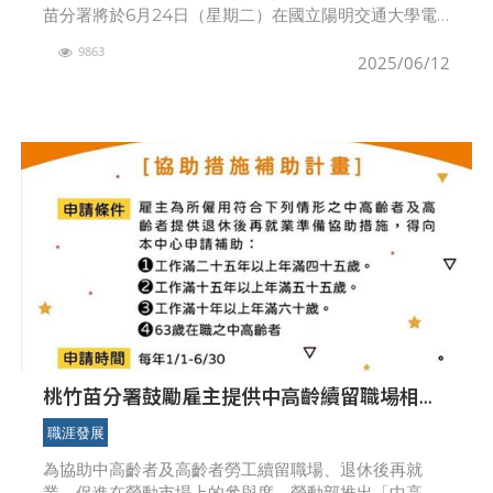
苗分署將於6月24日（星期二）在國立陽明交通大學電
子與資訊研究中心（1F） 國際會議廳辦理「2025銀髮
9863
人力運用論壇－中高齡及高齡人才永續實
2025/06/12
桃竹苗分署鼓勵雇主提供中高齡續留職場相關
協助措施 最高補助50萬元，申請至6/30止
職涯發展
為協助中高齡者及高齡者勞工續留職場、退休後再就
業，促進在勞動市場上的參與度，勞動部推出「中高齡