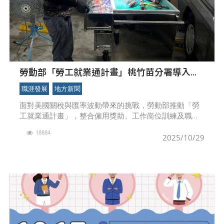
勞動部「勞工就業通計畫」桃竹苗分署導入客
製化輔具助中高齡者延長職涯、提升效益
職涯發展
地方新聞
面對美國關稅與匯率波動帶來的挑戰，勞動部推動「勞
工就業通計畫」，整合僱用獎助、工作崗位訓練及職務
再設計資源，協助中高齡及高齡勞工減輕身體負擔並延
18884
長職涯，勞動力發展署桃竹苗分署運用「推動職務再設
2025/10/29
計服務計