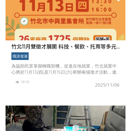
竹北11月雙徵才展開 科技、餐飲、托育等多元
職缺等你來應徵
職涯發展
為協助民眾掌握轉職契機，促進在地就業，竹北就業中
心將於11月13(四)及11月15日(六)舉辦兩場徵才活動，邀
請共43家企業與托育機構參與，釋出超過1,800個就業
18132
機會，從科技製造、餐飲服務到托育照顧
2025/11/06