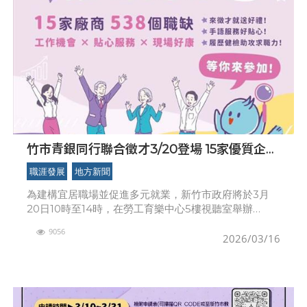
竹市青銀同行聯合徵才3/20登場 15家優質企業
釋出538職缺
職涯發展
地方新聞
為建構宜居職場並促進多元就業，新竹市政府將於3月
20日10時至14時，在勞工育樂中心5樓視聽室舉辦
「2026青銀同行・職場共好」聯合徵才活動。此次活動
9056
匯集15家在地優質企業，共計釋出538個多元職缺，
2026/03/16