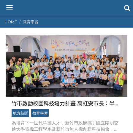
T
o
g
HOME
教育學習
g
l
e
n
a
v
i
g
a
t
i
o
n
竹市啟動校園科技培力計畫 高虹安市長：半導
體與無人機課程培育未來科技人才
地方新聞
教育學習
為培育下一世代科技人才，新竹市政府攜手國立陽明交
通大學電機工程學系及新竹市無人機創新科技協會，共