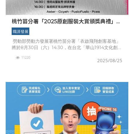
桃竹苗分署「2025原創服裝大賞頒獎典禮」
30日華山登場
職涯發展
勞動部勞動力發展署桃竹苗分署「衣啟飛翔創客基地」
將於8月30日（六）14:30，在台北「華山1914文化創意
產業園區」西一館盛大舉辦「2025原創服裝大賞頒獎典
11220
禮」。集結14個新銳服裝品牌
2025/08/25