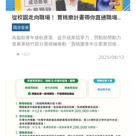
從校園走向職場！ 賈桃樂計畫帶你直通職場
呼籲大三大四青年趕緊來
職涯發展
為協助青年接軌產業、提升就業競爭力，勞動部勞動力
發展署桃竹苗分署積極推動「賈桃樂青年企業實習推動
計畫」，鼓勵大三、大四的青年參與企業實習媒合、職
12221
場參訪、勞動法令工作坊及職涯諮詢等多元活動，讓青
2025/08/13
年不僅能