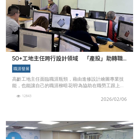
50+工地主任跨行設計領域 「產投」助轉職
開啟新職涯
職涯發展
高齡工地主任面臨職涯瓶頸，藉由進修設計繪圖專業技
能，也能讓自己的職涯柳暗花明!為協助在職勞工跟上產
業腳步，勞動部勞動力發展署桃竹苗分署特別推出「產
12843
業人才投資方案」，提供每位勞工3年內最高10萬元訓練
2026/02/06
費