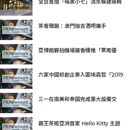
全台首間「暗黑小七」清水模建築概
念店！竹北新開幕。
茶香雅韻：澳門瑞吉酒吧攜手
Saicho 呈獻期間限定下午茶體驗
亞博館夥拍機場蓮香樓推「票尾優
惠」
六家中國初創企業入圍埃森哲「2019
亞太區金融科技創新實驗室」
三一在南美和泰國完成重大設備交
付，全球佈局持續拓展
霸王茶姬亞洲首家 Hello Kitty 主題