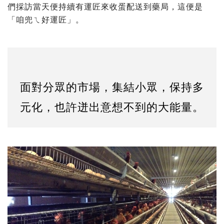
們採訪當天便持續有運匠來收蛋配送到藥局，這便是
「咱兜ㄟ好運匠」。
面對分眾的市場，集結小眾，保持多
元化，也許迸出意想不到的大能量。