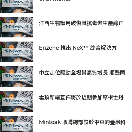
2026 中國區「數碼轉型卓越獎」
江西生物獸用破傷風抗毒素生產線正
式投產 動物抗血清品類商業化落地提
速
Enzene 推出 NeX™ 綜合解決方
案， 助力實現具成本效益、高產率的
本地生物製造
中立定位驅動全場景高質增長 順豐同
城（09699.HK）2026上半年業績預
喜
雲頂新耀宣佈將於近期參加摩根士丹
利、Evercore兩大投資者會議
Mintoak 收購總部設於中東的金融科
技公司 ICC Loyalty