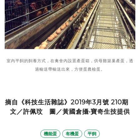
室內平飼的飼養方式，在禽舍內設置產蛋箱，供母雞築巢產蛋，透
過輸送帶輸送出來，方便蛋農檢蛋。
摘自《科技生活雜誌》2019年3月號 210期
文／許佩玟 圖／黃國倉攝‧寶奇生技提供
機能蛋
有機蛋
平飼