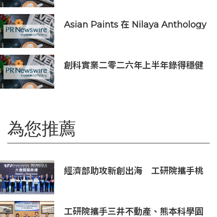
Asian Paints 在 Nilaya Anthology
呈獻「Colour As Continuum」----
一場歷時一個月，深入探討色彩、物
料及收藏級設計的藝術之旅
創科實業二零二六年上半年錄得穩健
的業績
為您推薦
經濟部助攻新創出海 工研院攜手桃
園打造跨域創新平台 匯聚逾200家
新創、40家產業夥伴共拓全球商機
工研院攜手三井不動產、熊本科學園