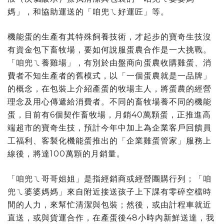
媽」，和協助運送的「咱兜ㄟ好運匠」等。
機能蛋的生產有其特殊飼養技術，才起步的寶奇生技沒
有資金包下畜牧場，要如何說服蛋農合作是一大挑戰。
「咱兜ㄟ養雞場」，有別於由盤商向蛋農收購雞蛋、消
費者不知生產者的舊模式，以「一個蛋農就是一品牌」
的概念，在包裝上介紹產蛋的牧場主人，將蛋農的經營
理念及用心傳遞給消費者。不同的畜牧場養不同的機能
蛋，目前有6個契作畜牧場，月銷40萬顆蛋，正推進高
端超市的寶奇生技，預計今年中加上為企業客戶回饋員
工福利、客製化機能蛋推出的「企業雞蛋管家」服務上
線後，將達100萬顆的月銷量。
「咱兜ㄟ哥哥姐姐」是指經銷商或經營團購行列；「咱
兜ㄟ婆婆媽媽」來自附近接送孩子上下課有零碎空檔時
間的人力，來幫忙清潔與包裝；然後，或由計程車就近
直送，或與貨運合作，在產蛋後48小時內新鮮送達，我