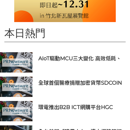
本日熱門
AIoT驅動MCU三大變化 高效低耗、
安全感、AI 功能
全球首個醫療捐贈加密貨幣SDCOIN
將在全球第五大交易所BW.com上線
環電推出B2B ICT網購平台HGC
Marketplace