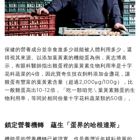
保健的營養成分並非食進多少就能被人體利用多少，還
得視其來源。以添加葉黃素的機能蛋為例，黃志博表
示，有眼科醫師指出雞蛋裡的葉黃素生物利用率是十字
花科蔬菜的4倍，因此寶奇生技在飼料添加金盞花，讓
雞蛋有豐富的葉黃素含量（超過2,000μg/100g），比
一般雞蛋高出10-12倍，「吃一顆咱兜ㄟ葉黃素雞蛋的生
物利用率，等同於相同份量十字花科蔬菜類的50倍」。
鎖定營養機轉 蘊生「蛋界的哈根達斯」
機能蛋的營養機轉已被證實，也是臺灣近年耕耘發展的