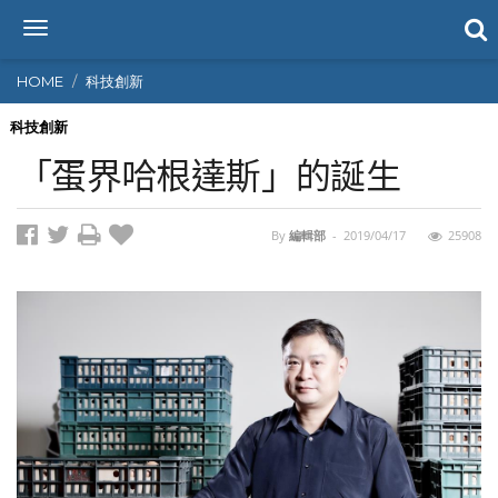
T
o
g
HOME
科技創新
g
l
科技創新
e
「蛋界哈根達斯」的誕生
n
a
v
By
編輯部
-
2019/04/17
25908
i
g
a
t
i
o
n