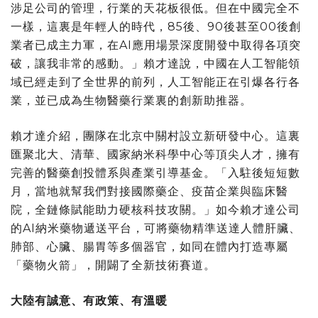
涉足公司的管理，行業的天花板很低。但在中國完全不
一樣，這裏是年輕人的時代，85後、90後甚至00後創
業者已成主力軍，在AI應用場景深度開發中取得各項突
破，讓我非常的感動。」賴才達說，中國在人工智能領
域已經走到了全世界的前列，人工智能正在引爆各行各
業，並已成為生物醫藥行業裏的創新助推器。
賴才達介紹，團隊在北京中關村設立新研發中心。這裏
匯聚北大、清華、國家納米科學中心等頂尖人才，擁有
完善的醫藥創投體系與產業引導基金。「入駐後短短數
月，當地就幫我們對接國際藥企、疫苗企業與臨床醫
院，全鏈條賦能助力硬核科技攻關。」如今賴才達公司
的AI納米藥物遞送平台，可將藥物精準送達人體肝臟、
肺部、心臟、腸胃等多個器官，如同在體內打造專屬
「藥物火箭」，開闢了全新技術賽道。
大陸有誠意、有政策、有溫暖