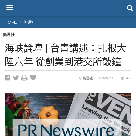
T
o
g
HOME
美通社
g
l
美通社
e
海峽論壇 | 台青講述：扎根大
n
a
陸六年 從創業到港交所敲鐘
v
i
g
By
美通社
-
2026/07/05
460
a
t
i
o
n