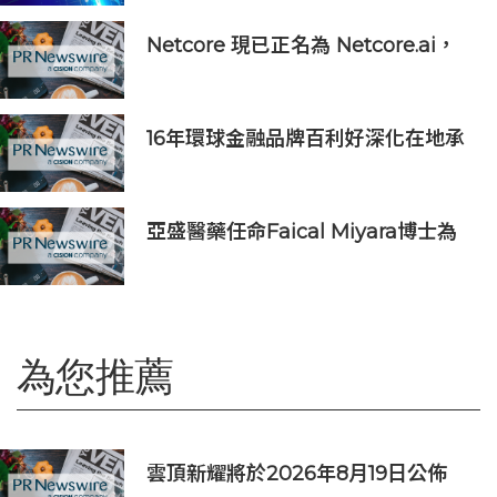
助力香港實現「全民AI」
Netcore 現已正名為 Netcore.ai，
開創代理型營銷平台先河，與客戶共
同分擔增長責任
16年環球金融品牌百利好深化在地承
諾，多維落實ESG藍圖
亞盛醫藥任命Faical Miyara博士為
首席業務拓展官，任命Jim Ziegler
為首席商務運營官
為您推薦
雲頂新耀將於2026年8月19日公佈