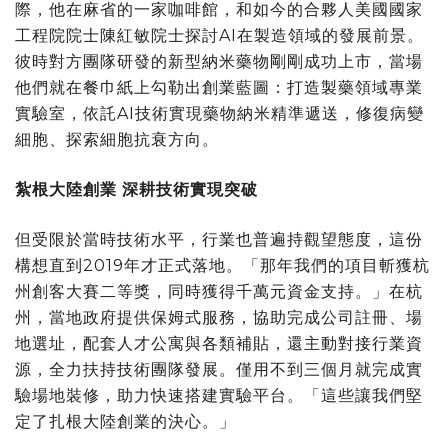
際，他在麻省的一家咖啡館，和如今的合夥人美國國家
工程院院士‌陳紅敏院士探討AI在製造領域的發展前景。
彼時對方團隊研發的新型納米藥物剛剛成功上市，當場
他們就在餐巾紙上勾勒出創業藍圖：打造製藥領域專業
實驗室，依託AI技術實現藥物納米精準遞送，修復病變
細胞、探索細胞抗衰方向。
紮根大陸創業 深耕技術實現突破
但受限於當時技術水平，行業也普遍持觀望態度，這份
構想直到2019年才正式落地。「那年我們的項目斬獲杭
州創客大賽二等獎，同時獲得千萬元資金支持。」在杭
州，當地政府提供保姆式服務，協助完成公司註冊、場
地選址，配套人才公寓與各類補貼，還主動對接行業資
源，全力扶持技術團隊發展。僅用不到三個月就完成實
驗場地裝修，助力快速搭建實驗平台。「這些讓我們堅
定了扎根大陸創業的決心。」