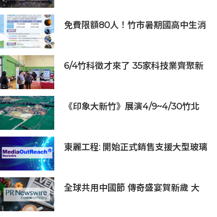
技人才
免費限額80人！竹市暑期國高中生消
防體驗營6/8開放報名
6/4竹科徵才來了 35家科技業齊聚新
竹開門迎新鮮人
《印象大新竹》展演4/9~4/30竹北
高鐵社區熱烈上映
東麗工程: 開始正式銷售支援大型玻璃
面板的半導體貼裝設備「UC5000」
全球共用中國節 傳奇盛宴賀新歲 大
年除夕《傳奇中國節 春節》7小時不
間斷直播 無縫銜接總臺春晚