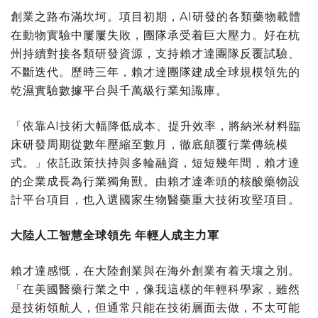
創業之路布滿坎坷。項目初期，AI研發的各類藥物載體
在動物實驗中屢屢失敗，團隊承受着巨大壓力。好在杭
州持續對接各類研發資源，支持賴才達團隊反覆試驗、
不斷迭代。歷時三年，賴才達團隊建成全球規模領先的
乾濕實驗數據平台與千萬級行業知識庫。
「依靠AI技術大幅降低成本、提升效率，將納米材料臨
床研發周期從數年壓縮至數月，徹底顛覆行業傳統模
式。」依託政策扶持與多輪融資，短短幾年間，賴才達
的企業成長為行業獨角獸。由賴才達牽頭的核酸藥物設
計平台項目，也入選國家生物醫藥重大技術攻堅項目。
大陸人工智慧全球領先 年輕人成主力軍
賴才達感慨，在大陸創業與在海外創業有着天壤之別。
「在美國醫藥行業之中，像我這樣的年輕科學家，雖然
是技術領航人，但通常只能在技術層面去做，不太可能