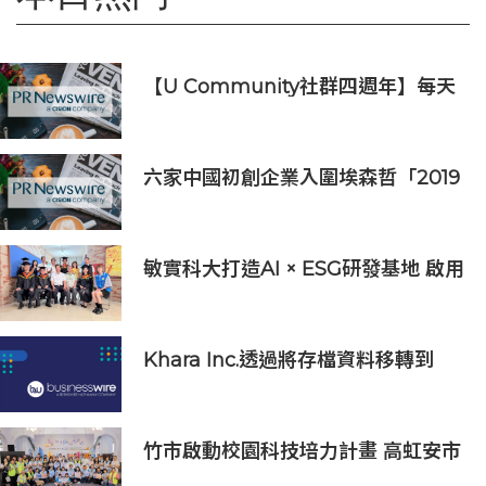
【U Community社群四週年】每天
陪您倒數聖誕
六家中國初創企業入圍埃森哲「2019
亞太區金融科技創新實驗室」
敏實科大打造AI × ESG研發基地 啟用
AI能源研發中心 助企業邁向淨零碳
排
Khara Inc.透過將存檔資料移轉到
Wasabi Hot Cloud Storage節省
80%的營運和管理成本
竹市啟動校園科技培力計畫 高虹安市
長：半導體與無人機課程培育未來科