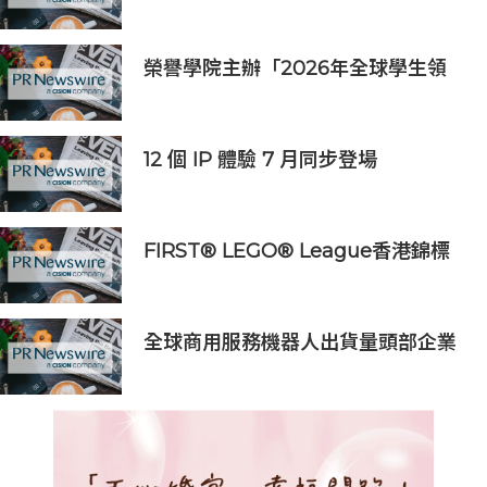
2026年度中期業績並舉行線上投資
人會議
榮譽學院主辦「2026年全球學生領
袖峰會 」：全球連結、在地共益，驅
動以影響為本的學生領袖
12 個 IP 體驗 7 月同步登場
INCUBASE Studio帶動亞洲動漫熱
潮
FIRST® LEGO® League香港錦標
賽2025-26圓滿舉行
全球商用服務機器人出貨量頭部企業
擎朗智能攜人形機器人亮相2026世
界人工智能大會