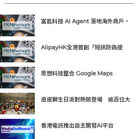
富匙科技 AI Agent 落地海外商戶，
全面承接一線客戶服務與經營轉化
AlipayHK全港首創「短訊防偽提
醒」功能 助用戶辨別騙案 聯乘警方
推防騙App Skin帶動全城反詐
思想科技整合 Google Maps
Platform 與 Geotab 車聯網：助物
流業 60 秒極速排單、削減 25% 車隊
營運成本
皮皮獅生日派對熱鬧登場 逾百位大
小朋友同歡慶生、邀全台暑假玩竹縣
香港電訊推出自主開發AI平台
HKT.AI 一站式匯聚全球多種AI資源