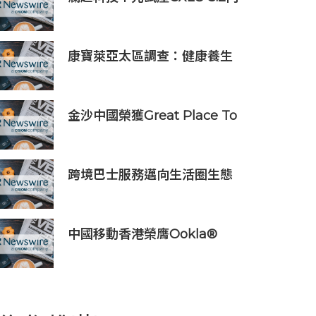
存擴展控制器
康寶萊亞太區調查：健康養生
文化普及 五分之四消費者重視
整體健康
金沙中國榮獲Great Place To
Work認證™
跨境巴士服務邁向生活圈生態
中國移動香港榮膺Ookla®
Speedtest®七項網絡國際權
威獎項及認證