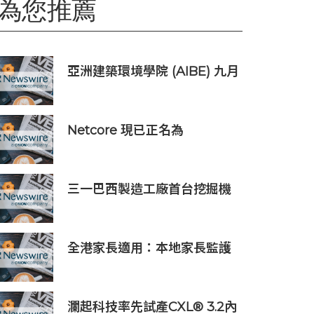
為您推薦
亞洲建築環境學院 (AIBE) 九月
招生：憑藉專業學會認可，開
創可持續建築環境專業之路
Netcore 現已正名為
Netcore.ai，開創代理型營銷
平台先河，與客戶共同分擔增
長責任
三一巴西製造工廠首台挖掘機
與商用車樣機下線
全港家長適用：本地家長監護
App「Kids CARE」正式上線
瀾起科技率先試產CXL® 3.2內