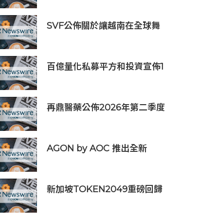
SVF公佈關於讓越南在全球舞
台上獲得一席之地的宏大願景
百億量化私募平方和投資宣佈1
億元自購，7月以來已有25家
私募出手
再鼎醫藥公佈2026年第二季度
財務業績及近期公司進展
AGON by AOC 推出全新
Triple Refresh Rate 電競顯
示器
新加坡TOKEN2049重磅回歸
年度行業頂級盛會再度啟幕