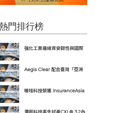
熱門排行榜
強化工業邊緣資安韌性與國際
市場信任 Moxa UC 系列工業
電腦取得 DEKRA 德凱 IEC
62443-4-2 Security Level 2
Aegis Clear 配合臺灣「亞洲
工控網路安全證書
資產管理中心」政策
暖哇科技榮獲 InsuranceAsia
News 2026 中國區「數碼轉
型卓越獎」
瀾起科技率先試產CXL® 3.2內