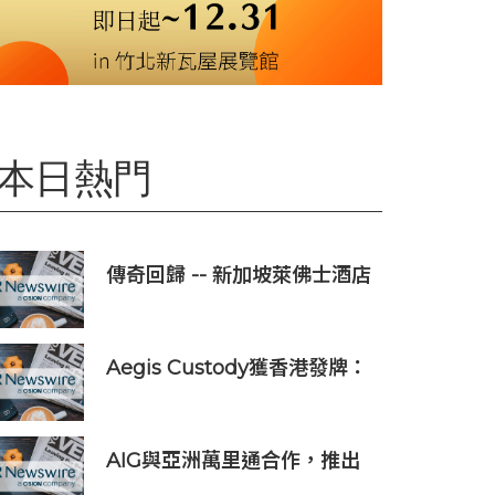
本日熱門
傳奇回歸 -- 新加坡萊佛士酒店
正式重新開業
Aegis Custody獲香港發牌：
數位資產金融服務發展更進一
步
AIG與亞洲萬里通合作，推出
旅遊保險優惠