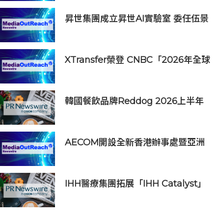
與破產方案
昇世集團成立昇世AI實驗室 委任伍景
輝博士為集團首席科學家 加速AI原生
財富管理發展
XTransfer榮登 CNBC「2026年全球
頂尖金融科技公司」榜單
韓國餐飲品牌Reddog 2026上半年
營收大漲88% 營業利潤激增143%
AECOM開設全新香港辦事處暨亞洲
區總部 匯聚人才、科技與可持續發展
IHH醫療集團拓展「IHH Catalyst」
初創培育計劃至北亞洲 加速醫療創新
之臨床應用