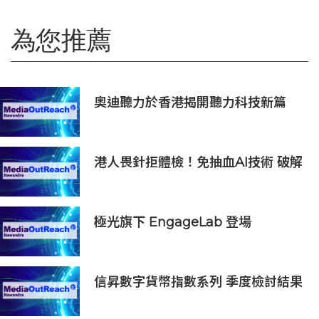
為您推薦
奧迪聽力於香港揭開聽力科技新篇
章：隆重推出榮獲國際設計大獎的
Oticon Zeal 及兒童專屬 Oticon
Play SI 助聽器
港人畏針拒體檢！免抽血AI技術 破解
大眾「避檢」困局，20分鐘一次過測
出全身慢性炎症
極光旗下 EngageLab 登場
MarTech HK Summit，以 AI 原生
全通路客戶互動方案驅動企業成長
信昇數字貨幣指數系列 季度檢討結果
（2026 第二季度）& 信昇數字資產
行業指數系列上半年度檢討結果