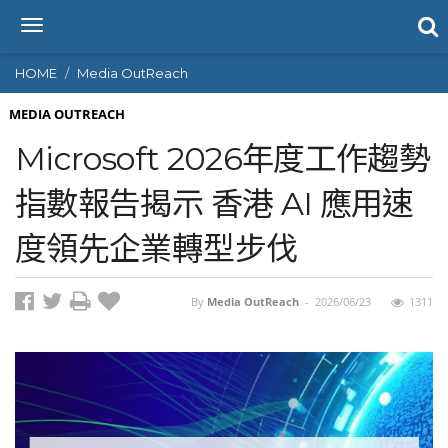
T
o
g
HOME
Media OutReach
g
l
MEDIA OUTREACH
e
Microsoft 2026年度工作趨勢
n
a
指數報告揭示 香港 AI 應用速
v
i
度領先企業轉型步伐
g
a
t
i
By
Media OutReach
-
2026/06/23
1311
o
n