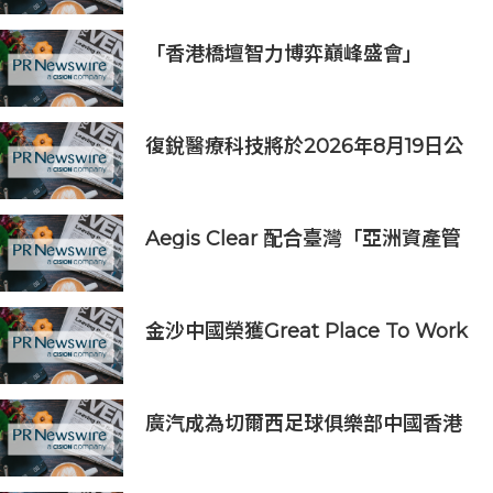
《主題樂園有趣科學大探索》第二季
及「長隆小科學家大獎」
「香港橋壇智力博弈巔峰盛會」
復銳醫療科技將於2026年8月19日公
佈2026年中期業績
Aegis Clear 配合臺灣「亞洲資產管
理中心」政策
金沙中國榮獲Great Place To Work
認證™
廣汽成為切爾西足球俱樂部中國香港
和馬來西亞季前巡迴賽官方合作夥伴