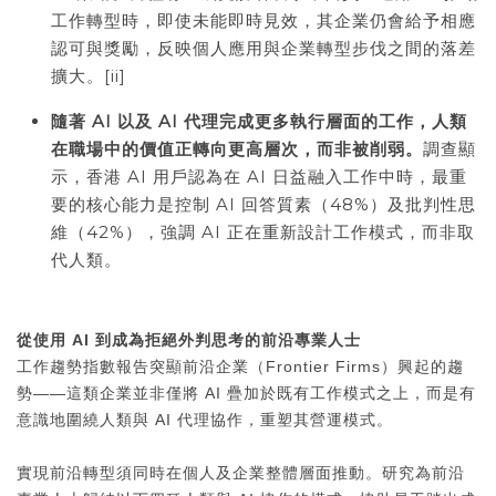
工作轉型時，即使未能即時見效，其企業仍會給予相應
認可與獎勵，反映個人應用與企業轉型步伐之間的落差
擴大。[ii]
隨著
AI
以及
AI
代理完成更多執行層面的工作，人類
在職場中的價值正轉向更高層次，而非被削弱。
調查顯
示，香港 AI 用戶認為在 AI 日益融入工作中時，最重
要的核心能力是控制 AI 回答質素（48%）及批判性思
維（42%），強調 AI 正在重新設計工作模式，而非取
代人類。
從使用
AI
到成為
拒絕外判思考的
前沿專業人士
工作趨勢指數報告突顯前沿企業（Frontier Firms）興起的趨
勢——這類企業並非僅將 AI 疊加於既有工作模式之上，而是有
意識地圍繞人類與 AI 代理協作，重塑其營運模式。
實現前沿轉型須同時在個人及企業整體層面推動。研究為前沿