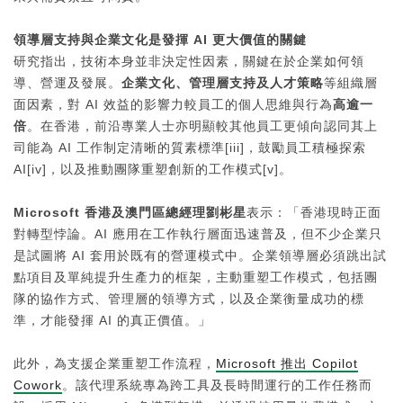
領導層支持與企業文化是發揮
AI
更大價值的關鍵
研究指出，技術本身並非決定性因素，關鍵在於企業如何領
導、營運及發展。
企業文化、管理層支持及人才策略
等組織層
面因素，對 AI 效益的影響力較員工的個人思維與行為
高逾一
倍
。在香港，前沿專業人士亦明顯較其他員工更傾向認同其上
司能為 AI 工作制定清晰的質素標準[iii]，鼓勵員工積極探索
AI[iv]，以及推動團隊重塑創新的工作模式[v]。
Microsoft
香港及澳門區總經理劉彬星
表示：「香港現時正面
對轉型悖論。AI 應用在工作執行層面迅速普及，但不少企業只
是試圖將 AI 套用於既有的營運模式中。企業領導層必須跳出試
點項目及單純提升生產力的框架，主動重塑工作模式，包括團
隊的協作方式、管理層的領導方式，以及企業衡量成功的標
準，才能發揮 AI 的真正價值。」
此外，為支援企業重塑工作流程，
Microsoft 推出 Copilot
Cowork
。該代理系統專為跨工具及長時間運行的工作任務而