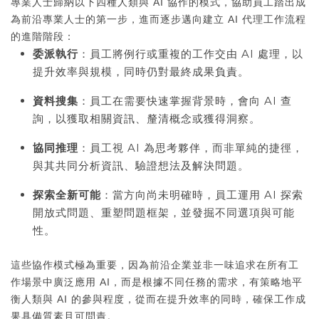
專業人士歸納以下四種人類與 AI 協作的模式，協助員工踏出成
為前沿專業人士的第一步，進而逐步邁向建立 AI 代理工作流程
的進階階段：
委派執行
：員工將例行或重複的工作交由 AI 處理，以
提升效率與規模，同時仍對最終成果負責。
資料搜集
：員工在需要快速掌握背景時，會向 AI 查
詢，以獲取相關資訊、釐清概念或獲得洞察。
協同推理
：員工視 AI 為思考夥伴，而非單純的捷徑，
與其共同分析資訊、驗證想法及解決問題。
探索全新可能
：當方向尚未明確時，員工運用 AI 探索
開放式問題、重塑問題框架，並發掘不同選項與可能
性。
這些協作模式極為重要，因為前沿企業並非一味追求在所有工
作場景中廣泛應用 AI，而是根據不同任務的需求，有策略地平
衡人類與 AI 的參與程度，從而在提升效率的同時，確保工作成
果具備質素且可問責。