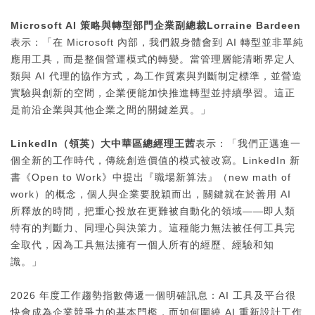
Microsoft AI
策略與轉型部門企業副總裁
Lorraine Bardeen
表示：「在 Microsoft 內部，我們親身體會到 AI 轉型並非單純
應用工具，而是整個營運模式的轉變。當管理層能清晰界定人
類與 AI 代理的協作方式，為工作質素與判斷制定標準，並營造
實驗與創新的空間，企業便能加快推進轉型並持續學習。這正
是前沿企業與其他企業之間的關鍵差異。」
LinkedIn
（領英）大中華區總經理王茜
表示：「我們正邁進一
個全新的工作時代，傳統創造價值的模式被改寫。LinkedIn 新
書《Open to Work》中提出『職場新算法』（new math of
work）的概念，個人與企業要脫穎而出，關鍵就在於善用 AI
所釋放的時間，把重心投放在更難被自動化的領域——即人類
特有的判斷力、同理心與決策力。這種能力無法被任何工具完
全取代，因為工具無法擁有一個人所有的經歷、經驗和知
識。」
2026 年度工作趨勢指數傳遞一個明確訊息：AI 工具及平台很
快會成為企業競爭力的基本門檻，而如何圍繞 AI 重新設計工作