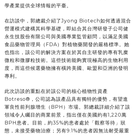
學產業提供全球情報的平臺。
在訪談中，郭總裁介紹了Jyong Biotech如何透過混合
營運模式建構其科學基礎，即結合其台灣研發子公司健
永生技股份有限公司與美國專業監管顧問，以滿足美國
食品藥物管理局（FDA）對植物藥開發的嚴格標準。她
也指出，該公司的解決方案在於其自主研發的專有乳糜
微粒和微膠粒技術。這些技術能夠實現極高的生物利用
度，而這些候選藥物擁有橫跨美國、歐盟和亞洲的發明
專利。
此次訪談的重點在於該公司的核心植物性資產
Botreso®，公司認為該產品具有獨特的優勢，有望進
軍良性前列腺增生（BPH）市場。郭總裁詳細介紹了該
領域令人矚目的商業前景，指出僅在美國約有1,220萬
BPH患者。目前，約35%的患者處於「觀察等待」狀
態，未接受藥物治療；另有9.1%的患者因無法耐受嚴重