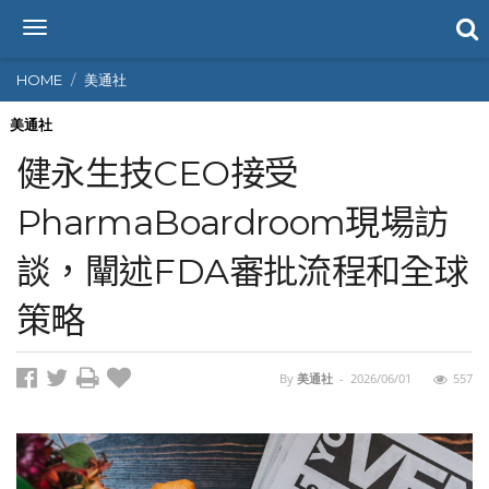
T
o
g
HOME
美通社
g
l
美通社
e
健永生技CEO接受
n
a
PharmaBoardroom現場訪
v
i
談，闡述FDA審批流程和全球
g
a
t
策略
i
o
n
By
美通社
-
2026/06/01
557