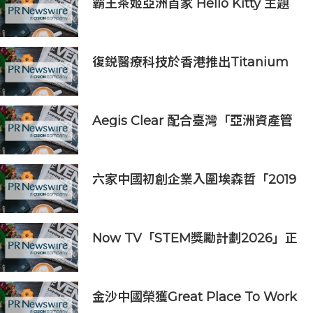
霸王茶姬亞洲首家 Hello Kitty 主題
超級茶倉登陸灣仔
復鋭醫療科技於香港推出Titanium
Prime聯合療法
Aegis Clear 配合臺灣「亞洲資產管
理中心」政策
六家中國初創企業入圍埃森哲「2019
亞太區金融科技創新實驗室」
Now TV「STEM獎勵計劃2026」正
式開始｜獲長隆度假區全力支持 推出
《主題樂園有趣科學大探索》第二季
及「長隆小科學家大獎」
金沙中國榮獲Great Place To Work