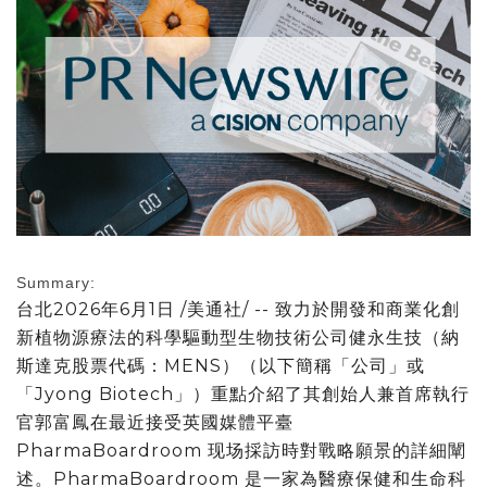
Summary:
台北
2026年6月1日
/美通社/ -- 致力於開發和商業化創
新植物源療法的科學驅動型生物技術公司健永生技（納
斯達克股票代碼：MENS）（以下簡稱
「
公司
」
或
「
Jyong Biotech
」
）重點介紹了其創始人兼首席執行
官郭富鳳在最近接受英國媒體平臺
PharmaBoardroom 现场採訪時對戰略願景的詳細闡
述。PharmaBoardroom 是一家為醫療保健和生命科