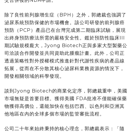
交合併後的NDA申請。
除了良性前列腺增生症（BPH）之外，郭總裁也強調了
泌尿系統預防保健的市場機會。該公司研發的前列腺癌
預防（PCP）產品已在台灣完成第二期臨床試驗，展現
出終身預防療法所需的嚴格安全性。鑑於預防性臨床III
期試驗規模龐大，Jyong Biotech正與多家大型製藥公
司洽談合作開發並共同資助此腫瘤計畫。此外，公司正
透過策略性對外授權模式推進針對代謝性疾病的產品線
拓展，從而在不分散其核心泌尿科業務資源的情況下，
開發相關領域的科學發現。
談到Jyong Biotech的商業化定序，郭總裁重申，美國
市場無疑是首要目標。獲得美國 FDA批准不僅能確保藥
物獲得高價位，還能加快在包括巴西、以色列和亞洲其
他地區在內的全球多個市場的監管審批流程。
公司二十年來始終秉持的核心理念，郭總裁表示：「隨