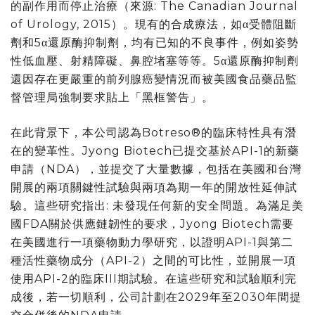
的副作用而停止治療（來源: The Canadian Journal
of Urology, 2015）。現有的合成療法，如α受體阻斷
劑和5α還原酶抑制劑，均有已知的不良事件，例如姿勢
性低血壓、射精障礙、鼻腔堵塞等等。5α還原酶抑制劑
還因存在更嚴重的前列腺癌變情況而被美國食品藥品監
督管理局強制要求貼上
「
黑框警告
」
。
在此背景下，本公司認為Botreso®的臨床特性具有潛
在的變革性。Jyong Biotech已提交基於API-1的新藥
申請（NDA），並提交了大量數據，包括在美國和台灣
開展的兩項關鍵性試驗與兩項為期一年的開放性延伸試
驗。這些研究指出: 未發現任何新的安全問題。為滿足美
國FDA關於供應鏈韌性的要求，Jyong Biotech需要
在美國進行一項藥物動力學研究，以證明API-1與第二
種活性藥物成分（API-2）之間的可比性，並開展一項
使用API-2的臨床III期試驗。在這些研究和試驗順利完
成後，若一切順利，公司計劃在2029年至2030年間提