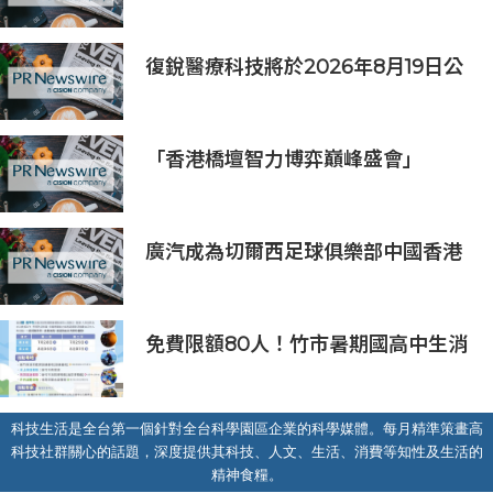
認證™
復銳醫療科技將於2026年8月19日公
佈2026年中期業績
「香港橋壇智力博弈巔峰盛會」
廣汽成為切爾西足球俱樂部中國香港
和馬來西亞季前巡迴賽官方合作夥伴
免費限額80人！竹市暑期國高中生消
防體驗營6/8開放報名
科技生活是全台第一個針對全台科學園區企業的科學媒體。每月精準策畫高
科技社群關心的話題，深度提供其科技、人文、生活、消費等知性及生活的
精神食糧。