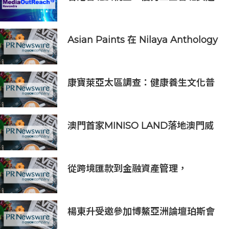
舉2026」頒獎典禮暨魯班先師寶誕
晚宴圓滿舉行
Asian Paints 在 Nilaya Anthology
呈獻「Colour As Continuum」----
一場歷時一個月，深入探討色彩、物
料及收藏級設計的藝術之旅
康寶萊亞太區調查：健康養生文化普
及 五分之四消費者重視整體健康
澳門首家MINISO LAND落地澳門威
尼斯人，打造潮流IP新地標
從跨境匯款到金融資產管理，
BiyaPay探索全球資產配置新路徑
楊東升受邀參加博鰲亞洲論壇珀斯會
議，攜手推動全球礦業綠色轉型