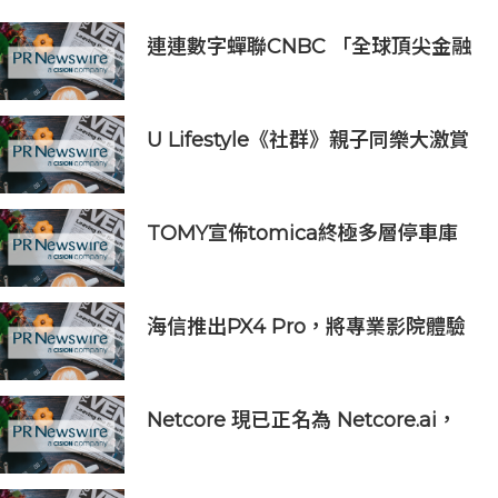
連連數字蟬聯CNBC 「全球頂尖金融
科技公司」榜單，彰顯中國金融科技
企業全球競爭力
U Lifestyle《社群》親子同樂大激賞
激送主題樂園門票/人氣自助
餐/CHIIKAWA特展景品/嬰兒用品等
好禮｜召集Foodie率先試食星級酒店
TOMY宣佈tomica終極多層停車庫
自助餐
將於2026年9月起在10個亞洲市場上
市 首個官方粉絲社群定於10月上線
海信推出PX4 Pro，將專業影院體驗
搬進家庭
Netcore 現已正名為 Netcore.ai，
開創代理型營銷平台先河，與客戶共
同分擔增長責任