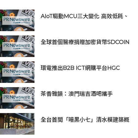
AIoT驅動MCU三大變化 高效低耗、
安全感、AI 功能
全球首個醫療捐贈加密貨幣SDCOIN
將在全球第五大交易所BW.com上線
環電推出B2B ICT網購平台HGC
Marketplace
茶香雅韻：澳門瑞吉酒吧攜手
Saicho 呈獻期間限定下午茶體驗
全台首間「暗黑小七」清水模建築概
念店！竹北新開幕。