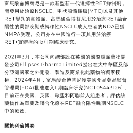
富馬酸侖博替尼是一款新型新一代選擇性RET抑制劑，
開發用於治療NSCLC、甲狀腺髓樣瘤(MTC)以及其他
RET變異的實體瘤。富馬酸侖博替尼用於治療RET融合
陽性的局部晚期或轉移性NSCLC成人患者的NDA已獲
NMPA受理。公司亦在中國進行一項其用於治療
RET+實體瘤的Ib/II期臨床研究。
2021年3月，本公司向總部設在英國的國際腫瘤藥物開
發公司Ellipses Pharma Limited授出在大中華區及部
分亞洲國家之外開發、製造及商業化此藥物的獨家授
權。2024年4月，富馬酸侖博替尼獲美國食品藥品監督
管理局(FDA)批准進入II期臨床研究(NCT05443126)，
目前正在美國、英國、歐盟和阿聯酋入組患者，評估該
藥物作為單藥及聯合化療在RET融合陽性晚期NSCLC
中的療效。
關於科倫博泰