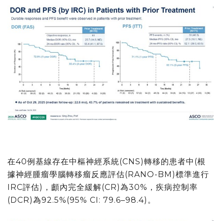
在40例基線存在中樞神經系統(CNS)轉移的患者中(根
據神經腫瘤學腦轉移瘤反應評估(RANO-BM)標準進行
IRC評估)，顱內完全緩解(CR)為30%，疾病控制率
(DCR)為92.5%(95% CI: 79.6–98.4)。