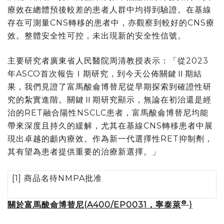
療效在總體預後較差的患者人群中均得到驗證。在基線
存在可測量CNS轉移的患者中，亦觀察到較好的CNS療
效。整體安全性可控，未出現新的安全性信號。
主要研究者廣東省人民醫院周清教授表示：「從2023
年ASCO首次報告Ⅰ期研究，到今天公佈關鍵Ⅱ期結
果，我們見證了富馬酸侖博替尼從早期探索到確證性研
究的紮實進階。關鍵Ⅱ期研究顯示，無論在初治還是經
治的RET融合陽性NSCLC患者，富馬酸侖博替尼均能
帶來深度且持久的緩解，尤其在基線CNS轉移患者中展
現出卓越的顱內療效。作為新一代選擇性RET抑制劑，
其有望為患者提供重要的治療新選擇。」
[1] 商品名待NMPA批准
®
關於富馬酸侖博替尼
(A400/EP0031
，寧泰萊
)