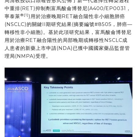
周清教授以口頭報告形式公佈了新一代選擇性轉染過程
中重排(RET)抑制劑富馬酸侖博替尼(A400/EP0031，
®
[1]
寧泰萊
)用於治療晚期RET融合陽性非小細胞肺癌
(NSCLC)的關鍵II期研究結果(摘要編號#8505，肺癌—
轉移性非小細胞)。基於此項研究結果，富馬酸侖博替尼
用於治療RET融合陽性的局部晚期或轉移性NSCLC成
人患者的新藥上市申請(NDA)已獲中國國家藥品監督管
理局(NMPA)受理。