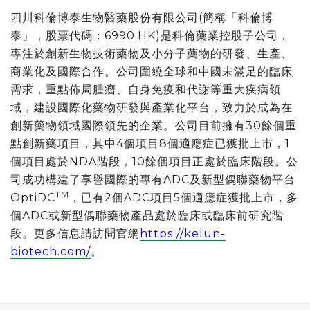
四川科倫博泰生物醫藥股份有限公司(簡稱「科倫博
泰」，股票代碼：6990.HK)是科倫藥業控股子公司，
專注於創新生物技術藥物及小分子藥物的研發、生產、
商業化及國際合作。公司圍繞全球和中國未滿足的臨床
需求，重點佈局腫瘤、自身免疫和代謝等重大疾病領
域，建設國際化藥物研發與產業化平台，致力於成為在
創新藥物領域國際領先的企業。公司目前擁有30餘個重
點創新藥項目，其中4個項目8個適應症已獲批上市，1
個項目處於NDA階段，10餘個項目正處於臨床階段。公
司成功構建了享譽國際的專有ADC及新型偶聯藥物平台
TM
OptiDC
，已有2個ADC項目5個適應症獲批上市，多
個ADC或新型偶聯藥物產品處於臨床或臨床前研究階
段。更多信息請訪問官網
https://kelun-
biotech.com/
。