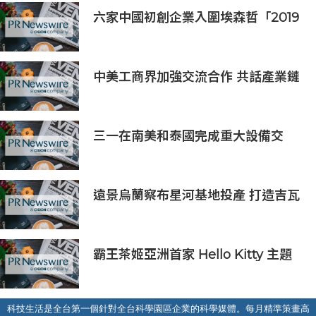
六家中國初創企業入圍埃森哲「2019
亞太區金融科技創新實驗室」
中美工商界加強交流合作 共話產業鏈
供應鏈協同發展新機遇
三一在南美和泰國完成重大設備交
付，全球佈局持續拓展
遠景烏蘭察布星河基地投產 打造吉瓦
級AI基礎設施新模式
霸王茶姬亞洲首家 Hello Kitty 主題
超級茶倉登陸灣仔
科技生活是全台第一個針對全台科學園區企業的科學媒體。每月精準策畫高