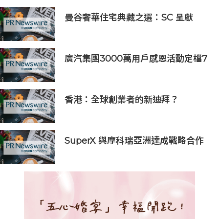
曼谷奢華住宅典藏之選：SC 呈獻
SCOPE Collection，三大名邸，擘
畫國際奢居新格局
廣汽集團3000萬用戶感恩活動定檔7
月16日
香港：全球創業者的新迪拜？
Osome助力新一代創業浪潮
SuperX 與摩科瑞亞洲達成戰略合作
共同構建創新 AI 基礎設施生態系統