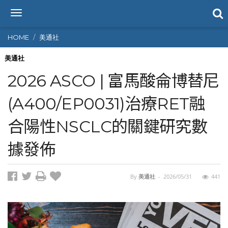
T
o
g
HOME
美通社
g
l
美通社
e
2026 ASCO | 富馬酸侖博替尼
n
a
(A400/EP0031)治療RET融
v
i
合陽性NSCLC的關鍵研究數
g
a
t
據發佈
i
o
n
By
美通社
-
2026/05/31
441