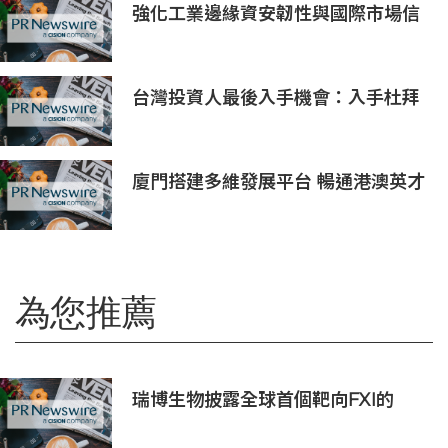
強化工業邊緣資安韌性與國際市場信
任 Moxa UC 系列工業電腦取得
DEKRA 德凱 IEC 62443-4-2
Security Level 2 工控網路安全證書
台灣投資人最後入手機會：入手杜拜
DAMAC Chelsea Residences 住
宅
廈門搭建多維發展平台 暢通港澳英才
入廈追夢通道
為您推薦
瑞博生物披露全球首個靶向FXI的
siRNA藥物vortosiran的IIa期臨床積
極數據