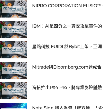
NIPRO CORPORATION ELISIO™-
HX 獲得 FDA 510 (k) 許可，向美國
推出透析器
IBM：AI是四分之一資安攻擊事件的
幕後黑手 平均經濟損失達600萬美元
星路科技 FUIDL於Bybit上架，亞洲
首個RWA全流程閉環生態落地
Mitrade與Bloomberg.com達成合
作，助力亞洲交易者應對可信洞察與
網絡影響力邊界模糊問題
海信推出PX4 Pro，將專業影院體驗
搬進家庭
Nota Sign 接入香港「智方便」！企