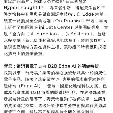
論設計的晶片，內建 Skymizer 自主研發之
HyperThought IP
──為首發部署，搭配資策會所主
導之快接中介層與異質資源調度技術，自 Edge 端單一
裝置一路擴展至企業地端（On-Premise）部署，再向
上延伸至廠區級 Mini Data Center 與集團級叢集，實
現「全方向（all-direction）」的 Scale-out。首發
示範案例「新北捷運知識管理地端應用」將同步啟動，
展現國產地端方案在資料主權、毫秒級即時響應與規模
化擴充上的競爭優勢。
背景：從消費電子走向 B2B Edge AI 的關鍵轉折
長期以來，台灣晶片業者的核心強勢領域集中於消費性
電子產品。隨著全球企業對 AI 應用的需求由雲端轉向
邊緣端（Edge AI），發展「國產化地端解決方案」已
成為台廠進軍 B2B 市場的關鍵轉折點。在經濟部產業
發展署計畫的引導下，資策會推動打破傳統單一生態系
的資源綁定模式，透過研發快接中介技術與異質資源調
度管理介面，解決不同架構晶片之間的整合難題。