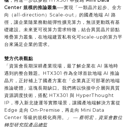
櫃
，再進一步以多顆 HTX301 串接為
Mini Data
Center 規模的推論叢集
──實現「一顆晶片起步、全方
向（all-direction）Scale-out」的國產地端 AI 路
徑，讓企業隨業務動能彈性擴充算力，無須更動既有基
礎建設。未來更可視算力需求特徵，結合異質晶片節點
堆疊算力叢集，在地端建置私有化可scale-up的算力平
台來滿足企業的需求。
雙方代表觀點
「資策會長期深耕產業現場，最了解企業在 AI 落地時
遇到的整合難題。HTX301 作為全球首款地端 AI 推論
晶片，正好補上了國產方案在「企業真正可部署的地端
推論硬體」這塊長期缺口。我們將以快接中介層與異質
資源調度技術，搭配 HTX301 與 HyperThought
IP，導入新北捷運等實際場景，讓國產地端解決方案從
Edge 走向 On-Premise，再走向 Mini Data
Center 等級的規模化商用。
」 — 蔡明宏，資策會數位
轉型研究院產品總監