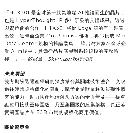
「HTX301 是全球第一款為地端 AI 推論而生的晶片，
也是 HyperThought IP 多年研發的具體成果。透過
與資策會的合作，HTX301 將從 Edge 端的單一裝置
出發，延伸至企業 On-Premise 部署，再串接成 Mini
Data Center 規模的推論叢集──讓台灣方案在全球企
業 AI 市場中，具備從晶片底層到系統規模的完整路
徑。
」 — 魏國章，Skymizer執行副總。
未來展望
雙方期盼透過產學研的深度結合與關鍵技術整合，突破
過往硬體規格僵化的限制，賦予企業隨業務動能彈性擴
充的能力，助力國產地端解決方案的全面普及——從單
點應用接軌至廠區級、乃至集團級的叢集架構，真正落
實國產晶片在 B2B 市場的規模化商用價值。
關於資策會