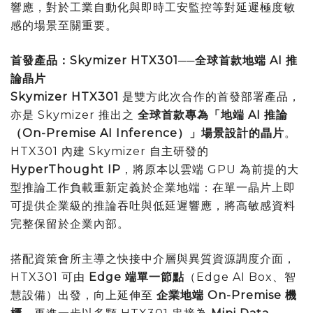
響應，對於工業自動化與即時工安監控等對延遲極度敏
感的場景至關重要。
首發產品：Skymizer HTX301──全球首款地端 AI 推
論晶片
Skymizer HTX301
是雙方此次合作的首發部署產品，
亦是 Skymizer 推出之
全球首款專為「地端 AI 推論
（On-Premise AI Inference）」場景設計的晶片
。
HTX301 內建 Skymizer 自主研發的
HyperThought IP
，將原本以雲端 GPU 為前提的大
型推論工作負載重新定義於企業地端：在單一晶片上即
可提供企業級的推論吞吐與低延遲響應，將高敏感資料
完整保留於企業內部。
搭配資策會所主導之快接中介層與異質資源調度介面，
HTX301 可由
Edge 端單一節點
（Edge AI Box、智
慧設備）出發，向上延伸至
企業地端 On-Premise 機