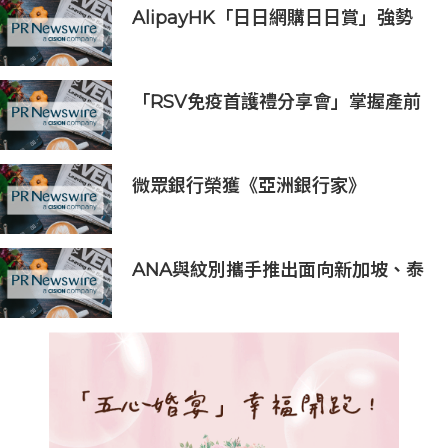
AlipayHK「日日網購日日賞」強勢
登場
「RSV免疫首護禮分享會」掌握產前
免疫黃金期 守護初生BB第一步
微眾銀行榮獲《亞洲銀行家》
2026「亞太最佳AI驅動銀行」獎
ANA與紋別攜手推出面向新加坡、泰
國、中國香港特別行政區及菲律賓旅
客的特惠票