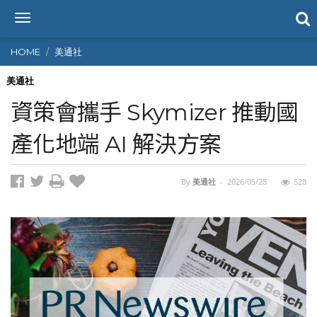
T
o
g
HOME
美通社
g
l
美通社
e
資策會攜手 Skymizer 推動國
n
a
產化地端 AI 解決方案
v
i
g
By
美通社
-
2026/05/28
528
a
t
i
o
n