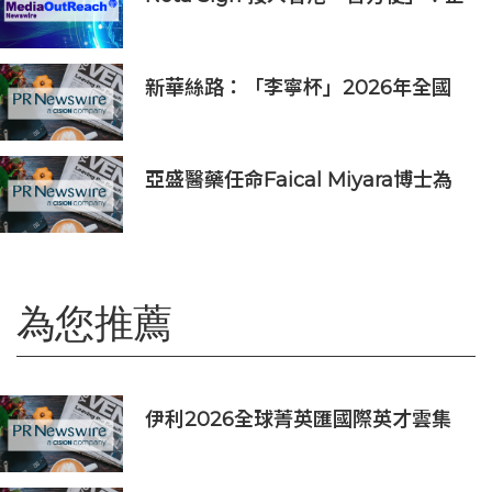
業和居民一站式完成開戶、入職、簽
約
新華絲路：「李寧杯」2026年全國
羽毛球團體冠軍賽在沈陽舉辦
亞盛醫藥任命Faical Miyara博士為
首席業務拓展官，任命Jim Ziegler
為首席商務運營官
為您推薦
伊利2026全球菁英匯國際英才雲集
擁抱多元 同心致遠