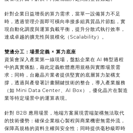
針對企業日益增長的算力需求，當單一設備算力不足
時，透過管理介面即可橫向串接多組異質晶片節點，實
現自動化調度與運算負載平衡，提升分散式執行效率，
達成卓越的擴充性與規模化（Scalability）。
雙邊分工：場景定義 × 算力底座
資策會深入產業第一線現場，盤點企業在 AI 轉型過程
中的真實痛點，藉此定義軟體應用規格與實際場景需
求；同時，台廠晶片業者提供堅實的底層算力架構支
撐，透過與產發署計畫關鍵技術的整合，導入產業服務
（如 Mini Data Center、AI Box），優化晶片在製造
業等特定場景中的運算表現。
針對 B2B 應用場景，地端方案展現雲端架構無法取代
的技術優勢：確保企業核心製程與商業機密無需外流，
保障高規格的資料主權與安全性；同時提供毫秒級即時