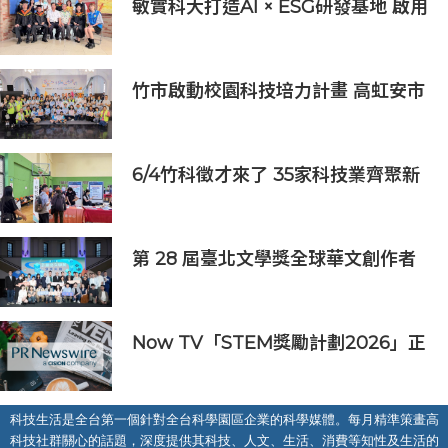
敏實科大打造AI × ESG研發基地 啟用
AI能源研發中心 助企業邁向淨零碳
排
竹市啟動校園科技培力計畫 高虹安市
長：半導體與無人機課程培育未來科
技人才
6/4竹科徵才來了 35家科技業齊聚新
竹開門迎新鮮人
第 28 屆臺北文學獎全球華文創作者
齊聚臺北 交織多元生命經驗與華文創
作能量
Now TV「STEM獎勵計劃2026」正
式開始｜獲長隆度假區全力支持 推出
《主題樂園有趣科學大探索》第二季
及「長隆小科學家大獎」
科技生活是全台第一個針對全台科學園區企業的科學媒體。每月精準策畫高
科技社群關心的話題，深度提供其科技、人文、生活、消費等知性及生活的