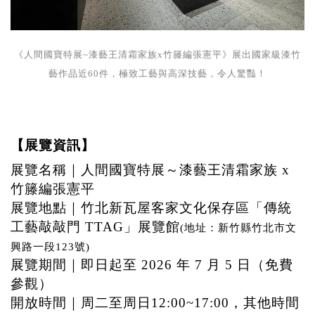
《人間國寶特展~漆藝王清霜家族x竹籐編張憲平》展出國家級漆竹
藝作品近60件，極致工藝與高深技藝，令人驚豔！
【展覽資訊】
展覽名稱｜人間國寶特展～漆藝王清霜家族
x
竹籐編張憲平
展覽地點｜竹北新瓦屋客家文化保存區「傳統
工藝敲敲門
TTAG
」展覽館
(
地址：新竹縣竹北市文
興路一段
123
號
)
展覽期間｜即日起至
2026
年
7
月
5
日（免費
參觀）
開放時間｜周二至周日
12:00~17:00
，其他時間