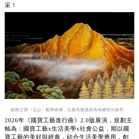
采！
鎮館之寶〈玉山〉氣勢磅礡，以最高難度的高蒔繪技法創作。
2026
年《國寶工藝進行曲》
2.0
版展演，規劃主
軸為：國寶工藝
x
生活美學
x
社會公益，期以國
寶工藝的美好與經典，結合生活美學應用，創