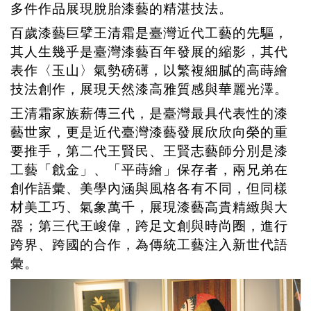
多件作品展現脫胎漆藝的精湛技法。
百歲漆藝巨擘王清霜是臺灣近代工藝的先驅，
其人生幾乎是臺灣漆藝百年發展的縮影，其代
表作〈玉山〉氣勢磅礡，以繁複細膩的高蒔繪
技法創作，展現天然漆高雅質感與華麗光澤。
王清霜家族薪傳三代，是臺灣最具代表性的漆
藝世家，更是近代臺灣漆藝發展欣欣向榮的重
要推手，第二代王賢民、王賢志藝師分別是漆
工藝「戧金」、「平蒔繪」保存者，兩兄弟在
創作語彙、美學內涵與風格各有不同，但同樣
材美工巧、氣象萬千，展現漆藝高貴精緻與大
器；第三代王峻偉，跨足文創與時尚圈，進行
跨界、跨國的合作，為傳統工藝注入新世代語
彙。