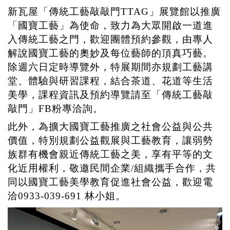
新瓦屋「傳統工藝敲敲門
TTAG
」展覽館以推廣
「國寶工藝」為使命，致力為大眾開啟一道進
入傳統工藝之門，歡迎團體預約參觀，由專人
解說國寶工藝的奧妙及每位藝師的頂真巧藝。
除週六日定時導覽外，特展期間亦規劃工藝講
堂、體驗與研習課程，結合茶道、花道等生活
美學，課程資訊及預約導覽請至「傳統工藝敲
敲門」
FB
粉專洽詢。
此外，為擴大國寶工藝推廣之社會公益與公共
價值，特別規劃公益觀展與工藝教育，讓弱勢
族群有機會親近傳統工藝之美，享有平等的文
化近用權利，敬邀
民間企業
/
組織攜手合作，共
同以國寶工藝美學教育
促進
社會公益，歡迎電
洽
0933-039-691
林小姐。