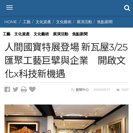
T
o
g
HOME
工藝
文化資產
文化藝術
展演活動
焦點新聞
g
l
工藝
文化資產
文化藝術
展演活動
焦點新聞
e
人間國寶特展登場 新瓦屋3/25
n
a
匯聚工藝巨擘與企業 開啟文
v
i
化x科技新機遇
g
a
t
i
By
新聞中心
-
2026/03/27
5697
o
n