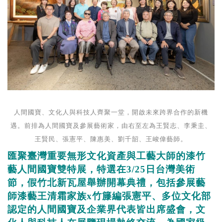
人間國寶、文化人與科技人齊聚一堂，開啟未來跨界合作的新機
遇。前排為人間國寶及參展藝術家，由右至左為王賢志、李秉圭、
王賢民、張憲平、陳惠美、劉千韶、王峻偉藝師。
匯聚臺灣重要無形文化資產與工藝大師的漆竹
藝人間國寶雙特展，特選在
3/25
日台灣美術
節，假竹北新瓦屋舉辦開幕典禮，包括參展藝
師漆藝王清霜家族
x
竹籐編張憲平、多位文化部
認定的人間國寶及企業界代表皆出席盛會，文