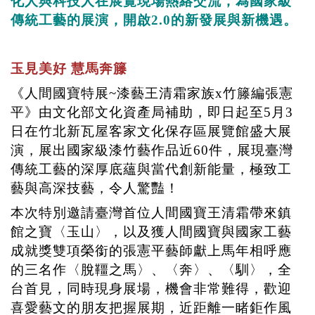
化人與科技人在展覽現場熱絡交流，為國家級
傳統工藝的展演，開啟
2.0
的新發展與新機遇。
玉見美好
慧馬奔籐
《人間國寶特展
~
漆藝王清霜家族
x
竹籐編張憲
平》由文化部文化資產局補助，即日起至
5
月
3
日在竹北新瓦屋客家文化保存區展覽館盛大展
演，展出國家級漆竹藝作品近
60
件，展現臺灣
傳統工藝的深厚底蘊與當代創新能量，極致工
藝與高深技藝，令人驚豔！
本次特別邀請臺灣首位人間國寶王清霜帶來鎮
館之寶〈玉山〉，以及獲人間國寶與國家工藝
成就獎雙項榮銜的張憲平藝師獻上馬年相呼應
的三名作〈脫韁之馬〉、〈奔〉、〈馴〉，全
台首見，同時現身展場，機會非常難得，歡迎
喜愛藝文的朋友把握展期，近距離一睹鉅作風