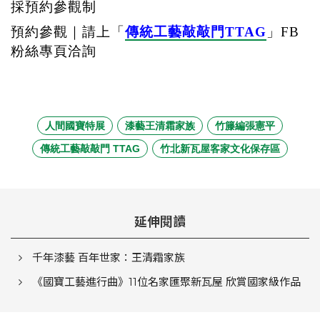
採預約參觀制
預約參觀｜請上「
傳統工藝敲敲門
TTAG
」
FB
粉絲專頁洽詢
人間國寶特展
漆藝王清霜家族
竹籐編張憲平
傳統工藝敲敲門 TTAG
竹北新瓦屋客家文化保存區
延伸閱讀
千年漆藝 百年世家：王清霜家族
《國寶工藝進行曲》11位名家匯聚新瓦屋 欣賞國家級作品