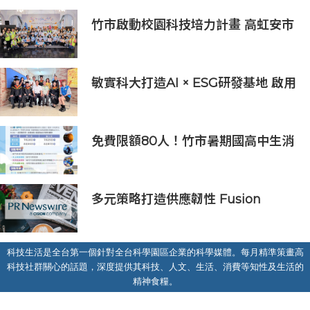
竹市啟動校園科技培力計畫 高虹安市
長：半導體與無人機課程培育未來科
技人才
敏實科大打造AI × ESG研發基地 啟用
AI能源研發中心 助企業邁向淨零碳
排
免費限額80人！竹市暑期國高中生消
防體驗營6/8開放報名
多元策略打造供應韌性 Fusion
Worldwide孚昇電子榮獲2024年亞
洲金選奬
科技生活是全台第一個針對全台科學園區企業的科學媒體。每月精準策畫高
科技社群關心的話題，深度提供其科技、人文、生活、消費等知性及生活的
精神食糧。