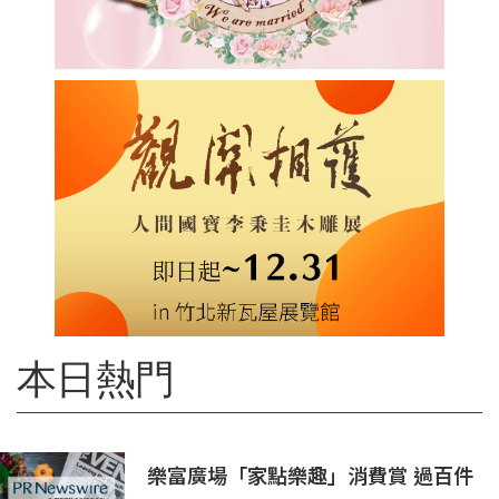
本日熱門
樂富廣場「家點樂趣」消費賞 過百件