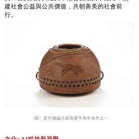
建社會公益與公共價值，共朝善美的社會前
行。
〈馴〉是竹籐編大師張憲平馬年名作之一