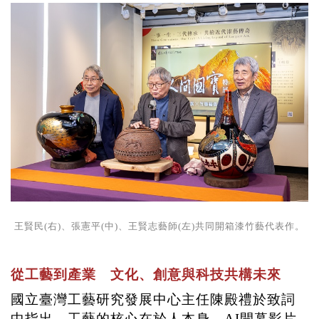
王賢民(右)、張憲平(中)、王賢志藝師(左)共同開箱漆竹藝代表作。
從工藝到產業 文化、創意與科技共構未來
國立臺灣工藝研究發展中心主任陳殿禮於致詞
中指出，工藝的核心在於人本身，
AI
開幕影片