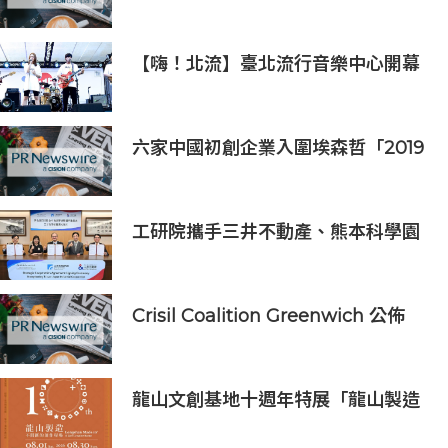
家品低至一折發售
【嗨！北流】臺北流行音樂中心開幕
演唱會9月5日熱鬧登場
六家中國初創企業入圍埃森哲「2019
亞太區金融科技創新實驗室」
工研院攜手三井不動產、熊本科學園
區 助臺灣產業深化臺日技術合作 拓
展半導體供應鏈與應用市場商機
Crisil Coalition Greenwich 公佈
2025 年企業銀行最佳銀行及市場佔
有率領先獎得主
龍山文創基地十週年特展「龍山製造
10+」八月盛大展出