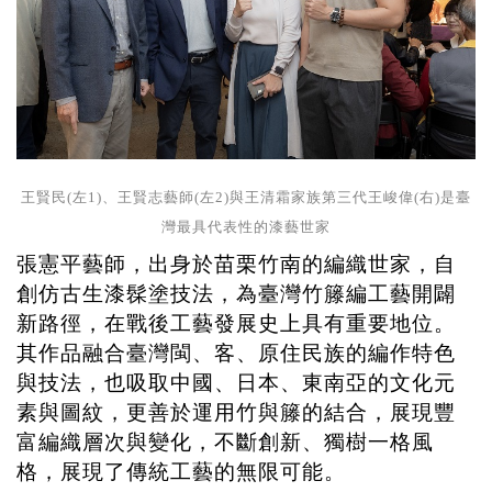
王賢民(左1)、王賢志藝師(左2)與王清霜家族第三代王峻偉(右)是臺
灣最具代表性的漆藝世家
張憲平藝師，出身於苗栗竹南的編織世家，自
創仿古生漆髹塗技法，為臺灣竹籐編工藝開闢
新路徑，在戰後工藝發展史上具有重要地位。
其作品融合臺灣閩、客、原住民族的編作特色
與技法，也吸取中國、日本、東南亞的文化元
素與圖紋，更善於運用竹與籐的結合，展現豐
富編織層次與變化，不斷創新、獨樹一格風
格，展現了傳統工藝的無限可能。