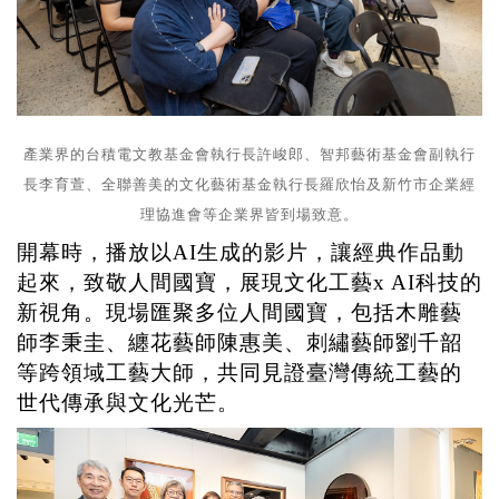
產業界的台積電文教基金會執行長許峻郎、智邦藝術基金會副執行
長李育萱、全聯善美的文化藝術基金執行長羅欣怡
及新竹市企業經
理協進
會等企業界皆到場致意。
開幕時
，播放以
AI
生成的影片，讓經典作品動
起來，致敬人間國寶，展現文化工藝
x AI
科技的
新視角。現場匯聚多位人間國寶，包括木雕藝
師李秉圭、纏花藝師陳惠美、刺繡藝師劉千韶
等跨領域工藝大師，共同見證臺灣傳統工藝的
世代傳承與文化光芒。