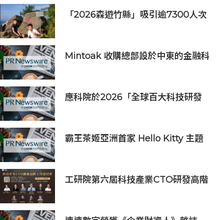
「2026森遊竹縣」吸引逾7300人次
挑戰 宜蘭1家4口躋身前百名完登
Mintoak 收購總部設於中東的金融科
技公司 ICC Loyalty
應科院於2026「全球百大科技研發
獎」中創亞洲最佳成績 三項技術榮膺
全球百大創新獎項
霸王茶姬亞洲首家 Hello Kitty 主題
超級茶倉登陸灣仔
工研院第六屆科技產業CTO研發高階
主管班開放報名 匯聚業界頂尖專家
傳授專業秘訣