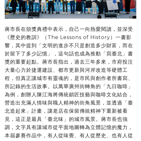
蔣市長在頒獎典禮中表示，自己一向熱愛閱讀，並深受
《歷史的教訓》（The Lessons of History）一書影
響，其中提到「文明的進步不只是創造多少財富，而在
於留下了多少記憶」，這句話也成為推動「寫臺北」書
獎的重要起點。蔣市長指出，過去三年多來，市府投注
大量心力於捷運建設、都市更新與河岸改造等硬體工
程，但真正讓城市有靈魂的，是市民與創作者所書寫、
所記錄的生活故事。以萬華廣州街轉角的「九日咖啡」
為例，創辦人陳江海將傳統鎖匠技藝與咖啡文化結合，
營造出充滿人情味與職人精神的街角風景，並透過「臺
北造起來」計畫，讓老店在保留傳統精神下重新被看
見，這正是最具「臺北味」的城市風景。蔣市長也強
調，文字具有讓城市從平面地圖轉為立體記憶的魔力，
本屆參賽作品中，有人從味覺、有人從歷史、也有人從