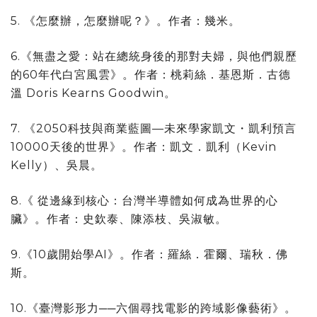
5. 《怎麼辦，怎麼辦呢？》。作者：幾米。
6.《無盡之愛：站在總統身後的那對夫婦，與他們親歷
的60年代白宮風雲》。作者：桃莉絲．基恩斯．古德
溫 Doris Kearns Goodwin。
7. 《2050科技與商業藍圖—未來學家凱文・凱利預言
10000天後的世界》。作者：凱文．凱利（Kevin
Kelly）、吳晨。
8.《 從邊緣到核心：台灣半導體如何成為世界的心
臟》。作者：史欽泰、陳添枝、吳淑敏。
9.《10歲開始學AI》。作者：羅絲．霍爾、瑞秋．佛
斯。
10.《臺灣影形力──六個尋找電影的跨域影像藝術》。