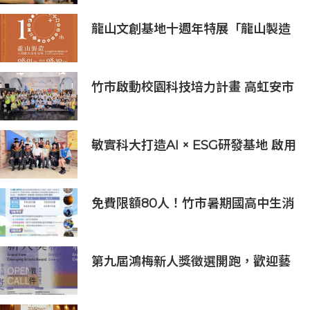
美
龍山文創基地十週年特展「龍山製造
10+」八月盛大展出
竹市啟動校園科技培力計畫 高虹安市
長：半導體與無人機課程培育未來科
技人才
敏實科大打造AI × ESG研發基地 啟用
AI能源研發中心 助企業邁向淨零碳
排
免費限額80人！竹市暑期國高中生消
防體驗營6/8開放報名
第九屆鴻梅新人獎徵選開跑，歡迎藝
術新秀報名參與！