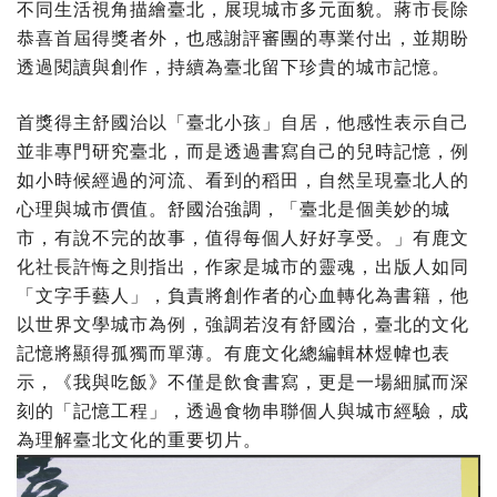
不同生活視角描繪臺北，展現城市多元面貌。蔣市長除
恭喜首屆得獎者外，也感謝評審團的專業付出，並期盼
透過閱讀與創作，持續為臺北留下珍貴的城市記憶。
首獎得主舒國治以「臺北小孩」自居，他感性表示自己
並非專門研究臺北，而是透過書寫自己的兒時記憶，例
如小時候經過的河流、看到的稻田，自然呈現臺北人的
心理與城市價值。舒國治強調，「臺北是個美妙的城
市，有說不完的故事，值得每個人好好享受。」有鹿文
化社長許悔之則指出，作家是城市的靈魂，出版人如同
「文字手藝人」，負責將創作者的心血轉化為書籍，他
以世界文學城市為例，強調若沒有舒國治，臺北的文化
記憶將顯得孤獨而單薄。有鹿文化總編輯林煜幃也表
示，《我與吃飯》不僅是飲食書寫，更是一場細膩而深
刻的「記憶工程」，透過食物串聯個人與城市經驗，成
為理解臺北文化的重要切片。