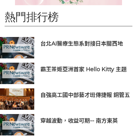
熱門排行榜
台北AI醫療生態系對接日本關西地
區，15家企業展示台日創新聯動成果
霸王茶姬亞洲首家 Hello Kitty 主題
超級茶倉登陸灣仔
自強高工國中部藝才班傳捷報 銅管五
重奏勇奪新加坡國際管樂大賽銀獎
穿越波動，收益可期-- 南方東英
KOSPI 200備兌認購期權主動型ETF
(3537.HK) 明日於香港交易所上市