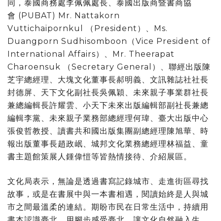
同，泰國商務處李佩佩處長、泰國出版商暨書商協
會 (PUBAT) Mr. Nattakorn
Vuttichaipornkul （President）、Ms.
Duangporn Sudhisomboon（Vice President of
International Affairs）、Mr. Theerapat
Charoensuk （Secretary General）、聯經出版陳
芝宇總經理、大塊文化董事長郝明義、文訊雜誌社社長
封德屏、天下文化副社長吳佩穎、未來親子事業群社長
兼總編輯長許耀雲、小天下未來出版編輯部副社長兼總
編輯李黨、未來親子業務部總經理何瑋、臺大出版中心
張俊哲教授、讀書共和國出版集團副總經理陳旭華、時
報出版董事長趙政岷、城邦文化業務總經理林福益、童
書主題館策展人鍾偉愷等皆熱情接待、介紹展區。
文化局表示，無論是透過書寫記錄城市、走進街區尋找
故事，或是在書展中與一本書相遇，閱讀始終是人與城
市之間最溫柔的連結。期盼市民在日常生活中，持續用
書本認識臺北、用腳步感受臺北，讓文化自然融入生