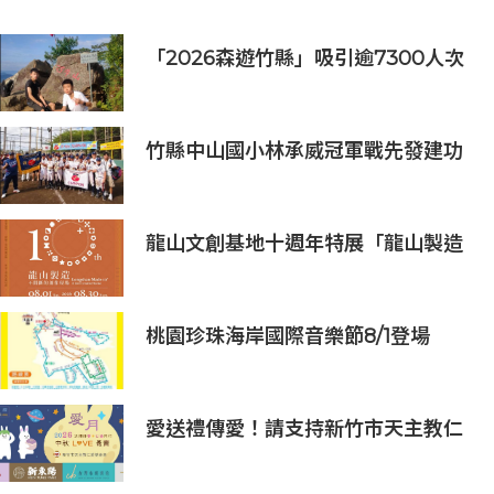
「2026森遊竹縣」吸引逾7300人次
挑戰 宜蘭1家4口躋身前百名完登
竹縣中山國小林承威冠軍戰先發建功
助中華隊勇奪世界軟式少棒賽冠軍
龍山文創基地十週年特展「龍山製造
10+」八月盛大展出
桃園珍珠海岸國際音樂節8/1登場
愛送禮傳愛！請支持新竹市天主教仁
愛基金會2026中秋義賣