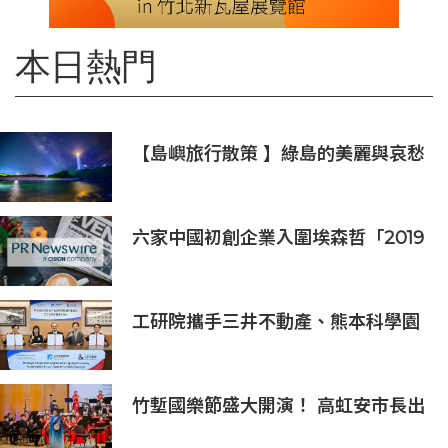
本日熱門
【島嶼旅行散策 】綠島的美麗與哀愁
火燒島上的奇岩怪石(三)
六家中國初創企業入圍埃森哲「2019
亞太區金融科技創新實驗室」
工研院攜手三井不動產、熊本科學園
區 助臺灣產業深化臺日技術合作 拓
展半導體供應鏈與應用市場商機
竹塹國樂節盛大開演！ 高虹安市長出
席支持 敬邀各界聆聽國樂感受四季之