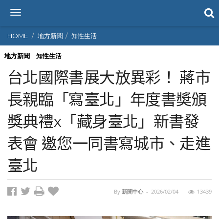
T
o
g
HOME
地方新聞
知性生活
g
l
地方新聞
知性生活
e
台北國際書展大放異彩！ 蔣市
n
a
長親臨「寫臺北」年度書奬頒
v
i
獎典禮x「藏身臺北」新書發
g
a
t
表會 邀您一同書寫城市、走進
i
o
臺北
n
By
新聞中心
-
2026/02/04
13439