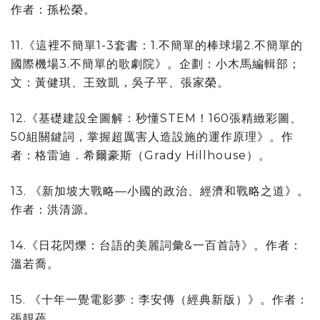
作者：孫松榮。
11.《這裡不簡單1-3套書：1.不簡單的棒球場2.不簡單的
國際機場3.不簡單的歌劇院》。企劃：小木馬編輯部；
文：黃健琪、王致凱，吳子平、張家榮。
12.《基礎建設全圖解：秒懂STEM！160張精緻彩圖、
50組關鍵詞，掌握超厲害人造設施的運作原理》。作
者：格雷迪．希爾豪斯（Grady Hillhouse）。
13. 《新加坡大戰略—小國的政治、經濟和戰略之道》。
作者：洪清源。
14.《日花閃爍：台語的美麗詞彙&一百首詩》。作者：
溫若喬。
15. 《十年一覺電影夢：李安傳（經典新版）》。作者：
張靚蓓。