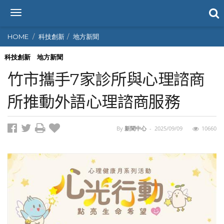
T
o
g
HOME
科技創新
地方新聞
g
l
科技創新
地方新聞
e
竹市攜手7家診所與心理諮商
n
a
所推動外語心理諮商服務
v
i
g
By
新聞中心
-
2025/09/09
10660
a
t
i
o
n