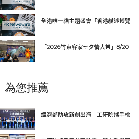
AI+第一性原理的siRNA研發平台獲
新進展，管線進入PCC確認階段
全港唯一貓主題盛會「香港貓迷博覽
會2026」今日開幕
「2026竹東客家七夕情人祭」8/20
登場 連4天邀民眾逛商圈再換限量好
禮
為您推薦
經濟部助攻新創出海 工研院攜手桃
園打造跨域創新平台 匯聚逾200家
新創、40家產業夥伴共拓全球商機