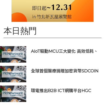
本日熱門
AIoT驅動MCU三大變化 高效低耗、
安全感、AI 功能
全球首個醫療捐贈加密貨幣SDCOIN
將在全球第五大交易所BW.com上線
環電推出B2B ICT網購平台HGC
Marketplace