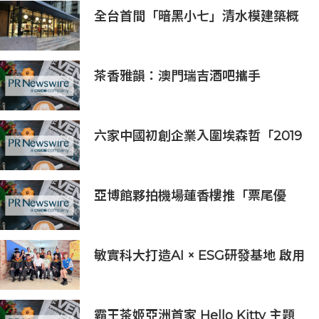
全台首間「暗黑小七」清水模建築概
念店！竹北新開幕。
茶香雅韻：澳門瑞吉酒吧攜手
Saicho 呈獻期間限定下午茶體驗
六家中國初創企業入圍埃森哲「2019
亞太區金融科技創新實驗室」
亞博館夥拍機場蓮香樓推「票尾優
惠」
敏實科大打造AI × ESG研發基地 啟用
AI能源研發中心 助企業邁向淨零碳
排
霸王茶姬亞洲首家 Hello Kitty 主題