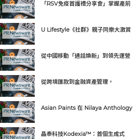
「RSV免疫首護禮分享會」掌握產前
免疫黃金期 守護初生BB第一步
U Lifestyle《社群》親子同樂大激賞
激送主題樂園門票/人氣自助
餐/CHIIKAWA特展景品/嬰兒用品等
好禮｜召集Foodie率先試食星級酒店
從中國移動「通話煥新」到領先運營
自助餐
商通話+AI的商用發佈，AI重塑原生
通話價值
從跨境匯款到金融資產管理，
BiyaPay探索全球資產配置新路徑
Asian Paints 在 Nilaya Anthology
呈獻「Colour As Continuum」----
一場歷時一個月，深入探討色彩、物
料及收藏級設計的藝術之旅
晶泰科技Kodexia™：首個生成式