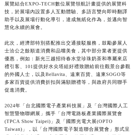
展覽結合EXPO-TECH數位展覽領航計畫提供的展覽科
技，於展場內設置多人互動體驗、多語言雙向即時翻譯
助手以及展場行動化導引，達成無紙化作為，並邁向智
慧化永續的展會。
此次，經濟部特別搭配推出交通接駁服務，鼓勵參展人
士洽公之餘順道消費和品嚐美食，其中部分業者更提供
優惠，例如：新光三越招待春水堂珍珠奶茶和專屬來店
禮引客、101提供好水尖塔組好禮致贈給前往觀景台參觀
的外國人士，以及Bellavita、遠東百貨、遠東SOGO等
多家百貨提供消費折扣與滿額贈禮等，與政府共同聯手
促進消費。
2024年「台北國際電子產業科技展」及「台灣國際人工
智慧暨物聯網展」攜手「台灣電路板產業國際展覽會
(TPCA Show Taipei)」及「國際光電大展(OPTO
Taiwan)」，以「台灣國際電子製造聯合展覽會」形式呈