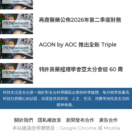
式上市
再鼎醫藥公佈2026年第二季度財務
業績及近期公司進展
AGON by AOC 推出全新 Triple
Refresh Rate 電競顯示器
特許房屋經理學會亞太分會迎 60 周
年里程碑
科技生活是全台第一個針對全台科學園區企業的科學媒體。每月精準策畫高
科技社群關心的話題，深度提供其科技、人文、生活、消費等知性及生活的
精神食糧。
關於我們
隱私權政策
新聞發布合作
廣告合作
本站建議使用瀏覽器：Google Chrome 或 Mozilla