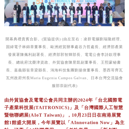
開幕典禮貴賓合影。(貿協提供) (由左至右：凌群電腦劉瑞隆經理、
固緯電子林錦章董事長、歐洲經貿辦事處谷力哲處長、經濟部產業
發展署陳佩利副署長、經濟部郭智輝部長、電電公會李詩欽理事
長、總統府沈榮津資政、外貿協會陳昱凱副董事長、王熙蒙秘書
長、嘉義縣翁章梁縣長、鴻海科技集團劉揚偉董事長、墨西哥齊瓦
瓦州政府州長Maria Eugenia Campos Galvan、日本台灣交流協會
服部崇副代表)
由外貿協會及電電公會共同主辦的2024年「台北國際電
子產業科技展(TAITRONICS)」及「台灣國際人工智慧
暨物聯網展(AIoT Taiwan)」，10月23日日在南港展覽
館1館盛大開展，今年展覽以「AInnovation Now」為主