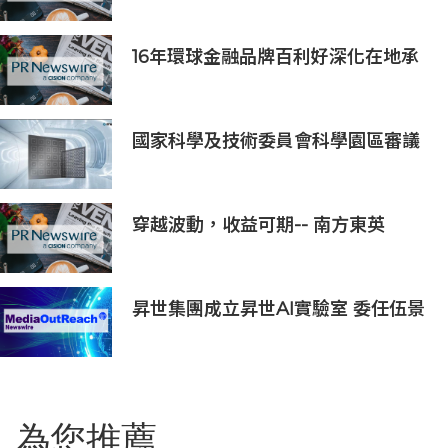
16年環球金融品牌百利好深化在地承
諾，多維落實ESG藍圖
國家科學及技術委員會科學園區審議
會第34次會議核准投資案
穿越波動，收益可期-- 南方東英
KOSPI 200備兌認購期權主動型ETF
(3537.HK) 明日於香港交易所上市
昇世集團成立昇世AI實驗室 委任伍景
輝博士為集團首席科學家 加速AI原生
財富管理發展
為您推薦