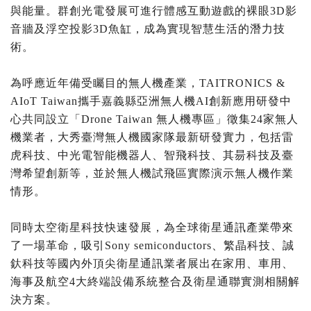
與能量。群創光電發展可進行體感互動遊戲的裸眼3D影
音牆及浮空投影3D魚缸，成為實現智慧生活的潛力技
術。
為呼應近年備受矚目的無人機產業，TAITRONICS &
AIoT Taiwan攜手嘉義縣亞洲無人機AI創新應用研發中
心共同設立「Drone Taiwan 無人機專區」徵集24家無人
機業者，大秀臺灣無人機國家隊最新研發實力，包括雷
虎科技、中光電智能機器人、智飛科技、其昜科技及臺
灣希望創新等，並於無人機試飛區實際演示無人機作業
情形。
同時太空衛星科技快速發展，為全球衛星通訊產業帶來
了一場革命，吸引Sony semiconductors、繁晶科技、誠
釱科技等國內外頂尖衛星通訊業者展出在家用、車用、
海事及航空4大終端設備系統整合及衛星通聯實測相關解
決方案。