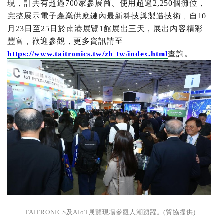
現，計共有超過700家參展商、使用超過2,250個攤位，
完整展示電子產業供應鏈內最新科技與製造技術，自10
月23日至25日於南港展覽1館展出三天，展出內容精彩
豐富，歡迎參觀，更多資訊請至：
https://www.taitronics.tw/zh-tw/index.html
查詢。
TAITRONICS及AIoT展覽現場參觀人潮踴躍。(貿協提供)