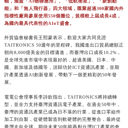
軸，涵蓋「AI物聯應用」、「低軌衛星」、「新創動
能」和「無人飛行器」四大領域，匯聚超過300家國內外
指標性廠商參展使用550個攤位，規模較上屆成長4成，
為國內最具代表性的AIoT盛會。
外貿協會秘書長王熙蒙表示，歡迎大家共同見證
TAITRONICS 50週年的里程碑。我國進出口貿易總額正
朝向8,000億美金的目標邁進，而臺灣出口成長10.2%，
是全球先進市場中表現最好的，超過美國、日本、中
國、新加坡及德國等，須歸功於ICT資通訊產業，並期
許產業透過AI創新發展，帶動下一個更精彩的50年發
展。
電電公會理事長李詩欽指出，TAITRONICS將持續轉
型，並全力支持臺灣資通訊電子產業。在過去50年中，
臺灣的資通訊產業已成為日不落的行業，從進口零組件
加工到自製，從硬體製造到軟硬體的完整整合，最終從
臺灣走向全球。期待未來50年能再創台灣ICT產業的奇