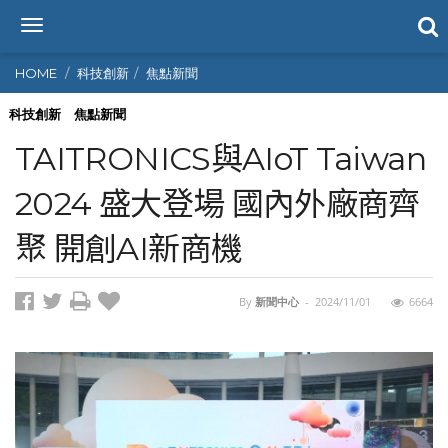
T
o
g
HOME
科技創新
焦點新聞
g
l
科技創新
焦點新聞
e
TAITRONICS與AIoT Taiwan
n
a
2024 盛大登場 國內外廠商齊
v
i
聚 開創AI新商機
g
a
t
i
By
新聞中心
-
2024/11/01
6664
o
n