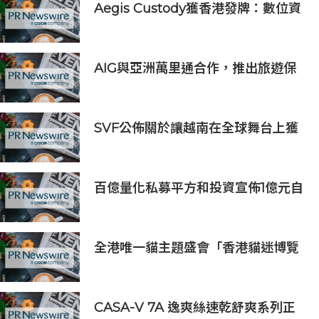
Aegis Custody獲香港發牌：數位資
產金融服務發展更進一步
AIG與亞洲萬里通合作，推出旅遊保
險優惠
SVF公佈關於讓越南在全球舞台上獲
得一席之地的宏大願景
百億量化私募平方和投資宣佈1億元自
購，7月以來已有25家私募出手
全港唯一貓主題盛會「香港貓迷博覽
會2026」今日開幕
CASA-V 7A 逸爽絲速乾舒爽系列正