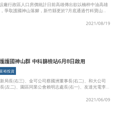
設廠行政區人口房價統計日前高雄傳出欲以楠梓中油高雄
，爭取護國神山落腳，新竹縣更於7月底通過竹科寶山二
議，準備迎接台積電新廠。各地爭搶護國神山，因為是
2021/08/19
護護國神山群 中科篩檢站6月8日啟用
富裕投資
新局長(右三)、金可公司蔡國洲董事長(右二)、和大公司
長(左二)、園區同業公會賴明志處長(右一)、友達光電李
正壓無接觸式篩檢設備前合影科技部中科篩檢站於6月8日
，
2021/06/09