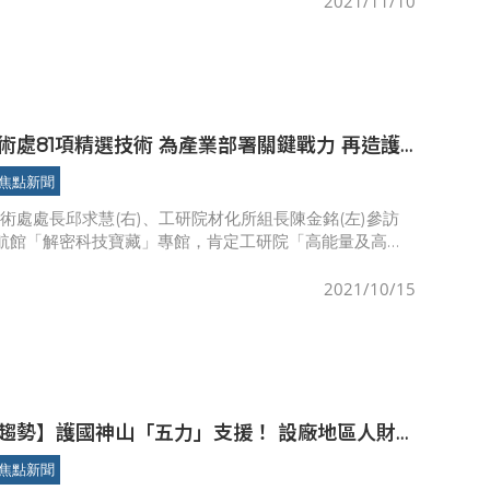
2021/11/10
術處81項精選技術 為產業部署關鍵戰力 再造護
焦點新聞
術處處長邱求慧(右)、工研院材化所組長陳金銘(左)參訪
領航館「解密科技寶藏」專館，肯定工研院「高能量及高安
電池」技術。「2021 TIE台灣創新技術博覽會」於昨（14
2021/10/15
勢】護國神山「五力」支援！ 設廠地區人財
焦點新聞