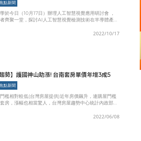
焦點新聞
學於今日（10月17日）辦理人工智慧視覺應用研討會 ，
者齊聚一堂，探討AI人工智慧視覺檢測技術在半導體產業
用。曾信超校長表示，敏實科大定位為人工科技專業大學，
智慧學
2022/10/17
趨勢】護國神山助漲! 台南套房單價年增3成5
焦點新聞
門檻相對較低(台灣房屋提供)近年房價飆升，連購屋門檻
的套房，漲幅也相當驚人，台灣房屋趨勢中心統計內政部不
台資料，六都2021年Q4的套房產品平均單價，較2020
成
2022/06/08