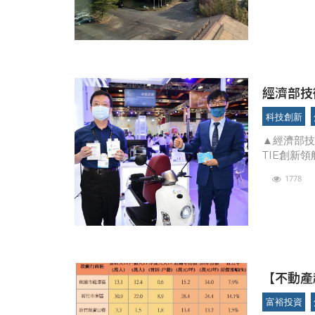
經濟部技
國神山
科技創新
▲經濟部技
TIE創新
全樹脂固態
1778
日）
【不動產趨
兩得
富裕投資