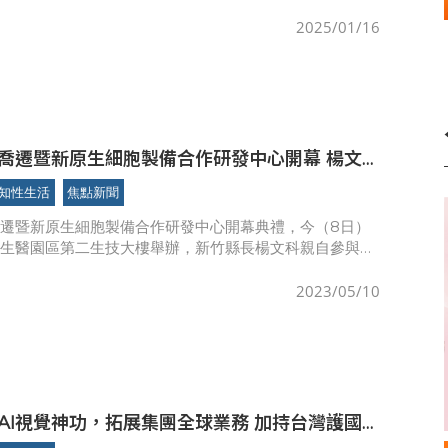
2025/01/16
喬遷暨新原生細胞製備合作研發中心開幕 楊文
醫成第二個護國神山
知性生活
焦點新聞
遷暨新原生細胞製備合作研發中心開幕典禮，今（8日）
竹生醫園區第二生技大樓舉辦，新竹縣長楊文科親自參與，
醫華生技透過非侵入性的檢查，研發透過血液檢查癌細胞，
的一大福祉，
2023/05/10
I視覺神功，拓展集團全球業務 加持台灣護國
體產業，締造高附加價值一片天