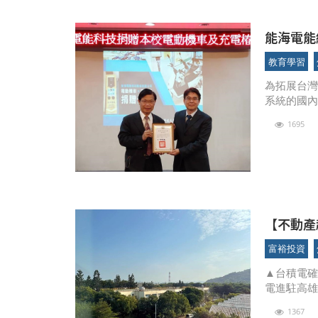
能海電能
神山
教育學習
為拓展台
系統的國
科大共同
1695
電動機車
【不動產
上二字頭
富裕投資
▲台積電確
電進駐高
駐高雄的
1367
於台積電