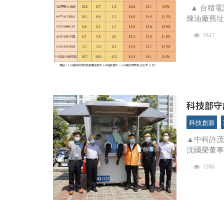
▲ 台積電
煉油廠舊址
期園區審
1621
科技部守
科技創新
▲中科許茂
沈國榮董事
海斌經理於
1386
正式起用