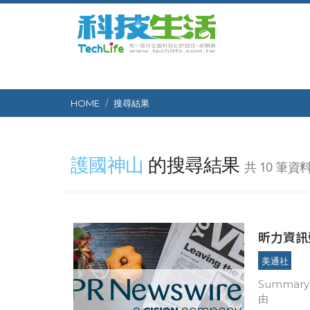
HOME
搜尋結果
護國神山
的搜尋結果
共 10 筆資
昕力資訊
美通社
Summary: 台北2025年1月15日 /美通社/ -- 昕力資訊（778
由