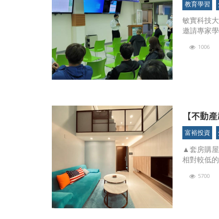
教育學習
敏實科技大
邀請專家學
的關鍵應
1006
目前人工
【不動產
富裕投資
▲套房購屋
相對較低
動產資訊平
5700
年Q4全數