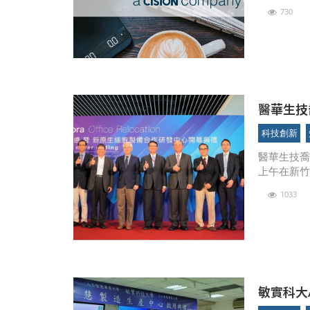
730
醫華生技
科期許生
科技創新
醫華生技喬
上午在新
他指出，
1033
是對人類
敏實科大A
神山半導