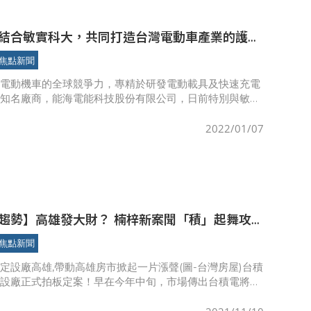
結合敏實科大，共同打造台灣電動車產業的護國
焦點新聞
灣電動機車的全球競爭力，專精於研發電動載具及快速充電
內知名廠商，能海電能科技股份有限公司，日前特別與敏實
簽署產學合作意向書，並由綠海電能鄭國村總經理、陳余如
事業部專案經
2022/01/07
趨勢】高雄發大財？ 楠梓新案聞「積」起舞攻
！ 喜迎護國神山 高雄屋主惜售秒收手
焦點新聞
定設廠高雄,帶動高雄房市掀起一片漲聲(圖-台灣房屋)台積
雄設廠正式拍板定案！早在今年中旬，市場傳出台積電將進
聲浪後，高雄房地產就隨護國神山隆起一波的市場熱潮，由
即將落