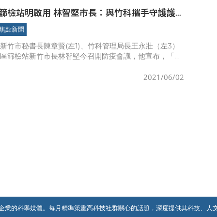
篩檢站明啟用 林智堅市長：與竹科攜手守護護
焦點新聞
新竹市秘書長陳章賢(左1)、竹科管理局長王永壯（左3）
社區篩檢站新竹市長林智堅今召開防疫會議，他宣布，「竹
站」將於明日啟用，兼具快篩與PCR篩檢，每日篩檢量能
1
2021/06/02
企業的科學媒體。每月精準策畫高科技社群關心的話題，深度提供其科技、人