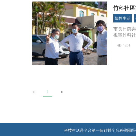
竹科社區
國神山群
知性生活
市長日前與
視察竹科
科社區篩檢
1261
將可達80至
P
N
«
1
»
r
e
e
x
v
t
i
o
u
科技生活是全台第一個針對全台科學園區
s