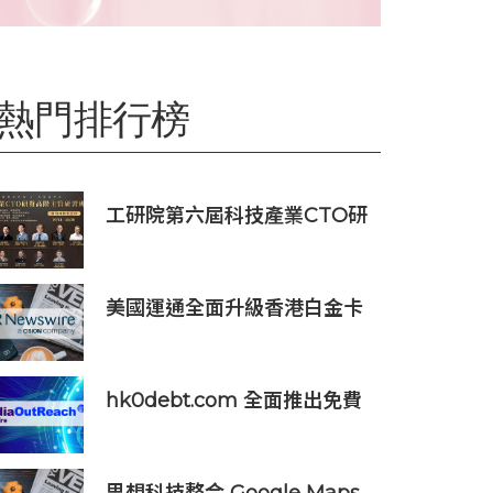
熱門排行榜
工研院第六屆科技產業CTO研
發高階主管班開放報名 匯聚
業界頂尖專家傳授專業秘訣
美國運通全面升級香港白金卡
禮遇
hk0debt.com 全面推出免費
債務重組資訊平台 助港人比
較 IVA、DRP 與破產方案