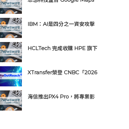
思想科技整合 Google Maps
Platform 與 Geotab 車聯
網：助物流業 60 秒極速排
單、削減 25% 車隊營運成本
IBM：AI是四分之一資安攻擊
事件的幕後黑手 平均經濟損失
達600萬美元
HCLTech 完成收購 HPE 旗下
Telco Solutions 業務
XTransfer榮登 CNBC「2026
年全球頂尖金融科技公司」榜
單
海信推出PX4 Pro，將專業影
院體驗搬進家庭