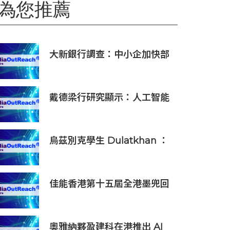
為您推薦
大新銀行調查：中小企加快部
署轉型 人工智能與北都發展
帶來新機遇
戴德梁行研究顯示：人工智能
將拉動亞太經濟強勁增長， 提
振房地產需求
烏茲別克學生 Dulatkhan ：
拓展視野，在香港中文大學擘
劃未來
佳能香港第十五屆全港墨兜回
收校獎賽頒獎禮順利舉行 攜手
學界推廣可持續發展
奧雅納夥盈建科在港推出 AI