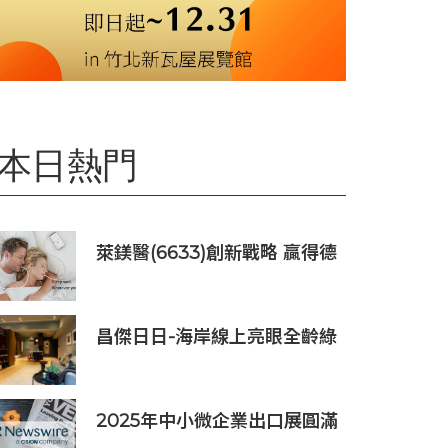
本日熱門
萊鎂醫(6633)創新戰略 贏得德
國訂單銷售
昌傑日日-海岸線上亮眼全齡綠
洲美建築
2025年中小微企業出口展圓滿
落幕，吸引逾63,000名參觀