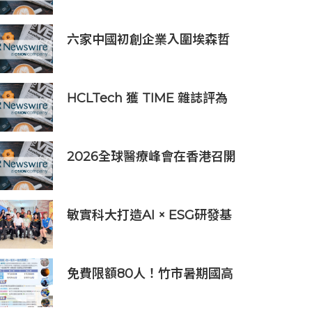
者，簽署9,060萬美元出口合
同
六家中國初創企業入圍埃森哲
「2019亞太區金融科技創新實
驗室」
HCLTech 獲 TIME 雜誌評為
全球最具可持續發展表現的企
業之一
2026全球醫療峰會在香港召開
全球醫療健康力量共議：讓突
破真正抵達患者
敏實科大打造AI × ESG研發基
地 啟用AI能源研發中心 助企
業邁向淨零碳排
免費限額80人！竹市暑期國高
中生消防體驗營6/8開放報名