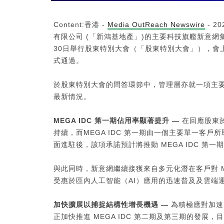
Content:香港 -
Media OutReach Newswire
- 
有限公司 (「新鴻基地產」)的主要科技旗艦新意網集
30日舉行股東特別大會（「股東特別大會」），會
式通過。
於股東特別大會的問答環節中，管理層亦就一項主要新
最新情況。
MEGA IDC
第一期佔用率顯著提升 —
在回應股東
持續，而MEGA IDC 第一期由一個主要單一客
面進駐後，該項承諾預計將推動 MEGA IDC 第一
與此同時，新意網繼續接獲來自多元化潛在客戶對 M
受惠於區內人工智能（AI）應用的迅速普及及雲端
加快擴展以捕捉結構性增長機遇 —
為積極應對加速
正加快推進 MEGA IDC 第二期及第三期的發展，目