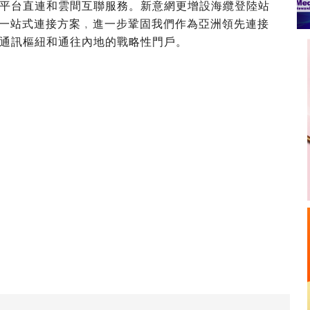
平台直連和雲間互聯服務。新意網更增設海纜登陸站
戶提供一站式連接方案﹐進一步鞏固我們作為亞洲領先連接
通訊樞紐和通往內地的戰略性門戶。