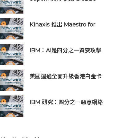
推出精密工程 AI 機架系列，加
速部署並縮短上線時間
Kinaxis 推出 Maestro for
Data Centers，強化資料中心
供應鏈決策信心
IBM：AI是四分之一資安攻擊
事件的幕後黑手 平均經濟損失
達600萬美元
美國運通全面升級香港白金卡
禮遇
IBM 研究：四分之一惡意網絡
入侵由 AI 驅動 單一事件平均
損失 600 萬美元