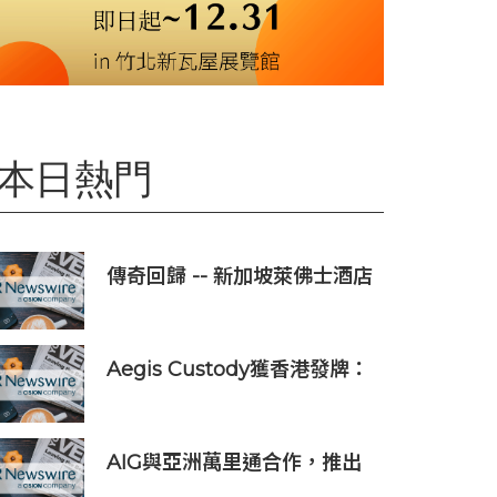
本日熱門
傳奇回歸 -- 新加坡萊佛士酒店
正式重新開業
Aegis Custody獲香港發牌：
數位資產金融服務發展更進一
步
AIG與亞洲萬里通合作，推出
旅遊保險優惠