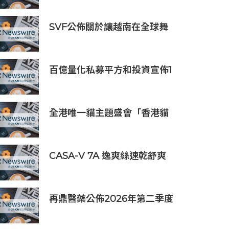
SVF公佈關於讓越南在全球舞
台上獲得一席之地的宏大願景
百億量化私募平方和投資宣佈1
億元自購，7月以來已有25家
私募出手
全港唯一貓主題盛會「香港貓
迷博覽會2026」今日開幕
CASA-V 7A 逸爽絲速乾舒爽
系列正式上市
再鼎醫藥公佈2026年第二季度
財務業績及近期公司進展