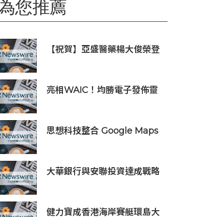
為您推薦
【祝賀】亞盛醫藥楊大俊榮登
《The Medicine Maker》
2026全球最具影響力人物榜
亮相WAIC！均勝電子發佈靈
巧手、固液混合電池等機器人
核心部件，商業化量產加速
思想科技整合 Google Maps
Platform 與 Geotab 車聯
網：助物流業 60 秒極速排
單、削減 25% 車隊營運成本
大華銀行與安聯投資達成戰略
分銷合作，深化財富業務佈局
健力寶成香港海岸賽艇環島大