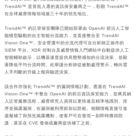
TrendAI™ 是首批入選的資訊保安廠商之一，彰顯 TrendAI™
在全球威脅情報領域逾三十年的領先地位。
TrendAI™ 的託管保安團隊已開始部署由 OpenAI 前沿人工智
能模型驅動的自主智能分流能力，並直接整合至 TrendAI
Vision One™。安全營運中的分流代理可在分析師正操作的
SIEM 平台、XDR 控制台及威脅情報入門網站中自動提供人工
智能輔助啟示，以機器速度提供具態勢感知的分流決策，並顯
著降低平均分流時間。此舉讓分析師從被動處理警示，轉向需
人手判斷的升級上報與驗證決策。
該合作亦強化 TrendAI™ 的漏洞情報計劃。透過在 TrendAI
Vision One™ 中整合 OpenAI 的前沿資訊保安能力，並將其納
入託管服務流程，威脅研究人員得以更快速且精準地識別、排
序並揭露漏洞，在漏洞被利用前加以防範。相關情報直接引進
虛擬補丁與預先揭露機制，使客戶可在發現一刻即時獲得防
護，甚至在 CVE 發佈或廠商提供補丁之前。