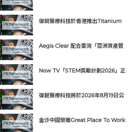
超級茶倉登陸灣仔
復鋭醫療科技於香港推出Titanium
Prime聯合療法
Aegis Clear 配合臺灣「亞洲資產管
理中心」政策
Now TV「STEM獎勵計劃2026」正
式開始｜獲長隆度假區全力支持 推出
《主題樂園有趣科學大探索》第二季
及「長隆小科學家大獎」
復銳醫療科技將於2026年8月19日公
佈2026年中期業績
金沙中國榮獲Great Place To Work
認證™