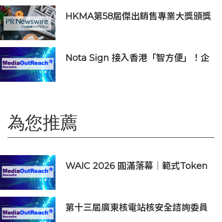
HKMA第58屆傑出銷售專業大獎頒獎
典禮
Nota Sign 接入香港「智方便」！企
業和居民一站式完成開戶、入職、簽
約
為您推薦
WAIC 2026 圓滿落幕｜範式Token
工廠成果亮眼，帶動AI 2.0 從技術突
破邁向產業實踐
第十三屆廣東核電站核安全諮詢委員
會第二次會議召開