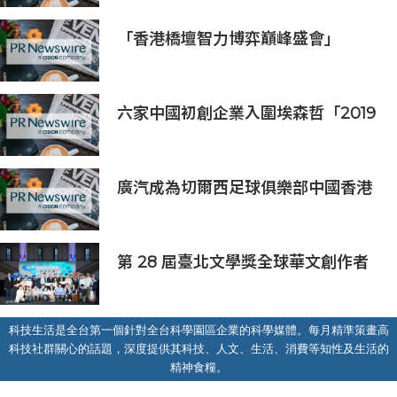
「香港橋壇智力博弈巔峰盛會」
六家中國初創企業入圍埃森哲「2019
亞太區金融科技創新實驗室」
廣汽成為切爾西足球俱樂部中國香港
和馬來西亞季前巡迴賽官方合作夥伴
第 28 屆臺北文學獎全球華文創作者
齊聚臺北 交織多元生命經驗與華文創
作能量
科技生活是全台第一個針對全台科學園區企業的科學媒體。每月精準策畫高
科技社群關心的話題，深度提供其科技、人文、生活、消費等知性及生活的
精神食糧。