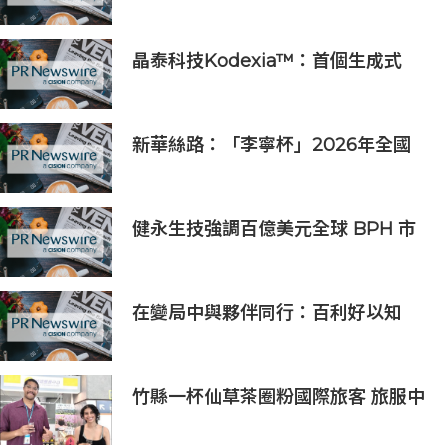
TOP1」，定義全球微電網產業新高
度
晶泰科技Kodexia™：首個生成式
AI+第一性原理的siRNA研發平台獲
新進展，管線進入PCC確認階段
新華絲路：「李寧杯」2026年全國
羽毛球團體冠軍賽在沈陽舉辦
健永生技強調百億美元全球 BPH 市
場商機，並重申全球授權合作之策略
核心
在變局中與夥伴同行：百利好以知
識、信譽與國際視野接軌全球機遇
竹縣一杯仙草茶圈粉國際旅客 旅服中
心盛夏奉茶推廣活動到8/31