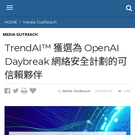
T
o
g
HOME
Media OutReach
g
l
MEDIA OUTREACH
e
TrendAI™ 獲選為 OpenAI
n
a
Daybreak 網絡安全計劃的可
v
i
信賴夥伴
g
a
t
i
By
Media OutReach
-
2026/06/24
1290
o
n