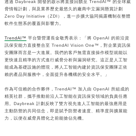
透過 Daybreak 開發的啟示將直接回饋至 TrendAI™ 的全球威
脅情報計劃，與及業界歷史最悠久的廠商中立漏洞懸賞計劃
Zero Day Initiative（ZDI），進一步擴大協同揭露機制在整體
軟件生態系的覆蓋與影響力。
TrendAI™
平台暨營運長金敬秀表示：「將 OpenAI 的前沿資
訊保安能力直接整合至 TrendAI Vision One™，對企業資訊保
安團隊而言是一大進展。我們的客戶無需直接操作模型就能以
更快速且精準的方式進行威脅分析與漏洞研究。這正是人工智
能成為基礎設施的體現，將人工智能內建於資訊保安團隊正依
賴的產品與服務中，全面提升各機構的安全水平。」
作為可信賴的合作夥伴，TrendAI™ 加入由 OpenAI 所組成的
精英社群，攜手推動前沿人工智能在資訊保安領域的負責任應
用。Daybreak 計劃反映了雙方視先進人工智能的最強應用是
主動防禦的共同信念，即是賦予防禦者速度、精準度與擴展能
力，以便在威脅具體化之前能搶佔先機。