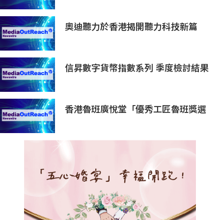
奧迪聽力於香港揭開聽力科技新篇
章：隆重推出榮獲國際設計大獎的
Oticon Zeal 及兒童專屬 Oticon
Play SI 助聽器
信昇數字貨幣指數系列 季度檢討結果
（2026 第二季度）& 信昇數字資產
行業指數系列上半年度檢討結果
香港魯班廣悅堂「優秀工匠魯班獎選
舉2026」頒獎典禮暨魯班先師寶誕
晚宴圓滿舉行