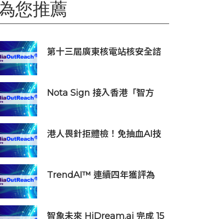
為您推薦
第十三屆廣東核電站核安全諮
詢委員會第二次會議召開
Nota Sign 接入香港「智方
便」！企業和居民一站式完成
開戶、入職、簽約
港人畏針拒體檢！免抽血AI技
術 破解大眾「避檢」困局，20
分鐘一次過測出全身慢性炎症
TrendAI™ 連續四年獲評為
Omdia《全球網絡安全平台生
態系領導力》冠軍級廠商
智象未來 HiDream.ai 完成 15