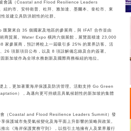
tal and Flood Resilience Leaders
、香港、紐約市、安特衛普、杜拜、雅加達、墨爾本、奎松市、東
韌性並建立具防洪韌性的社群。
po 匯聚來自 35 個國家及地區的參展商，與 IFAT 合作並由
技術商貿展。Water Expo 橫跨六個展館，展覽面積達 23,000
8 家參展商，預計將較上一屆吸引多 25% 的業界訪客。活
品發佈、26 項新項目公布，以及 8 項諒解備忘錄及合約簽署。
一步鞏固新加坡作為全球水務創新及國際商務樞紐的地位。
的基礎上，更加著重海岸保護及防洪管理。活動支持 Go Green
e Adaptation），為邁向更可持續且具氣候韌性的新加坡的集體
al and Flood Resilience Leaders Summit）發
分享保護城市免受氣候變化及海平面上升影響的策略與政策。
括推出《海岸保護實務守則》，以指引土地擁有人及業界履行