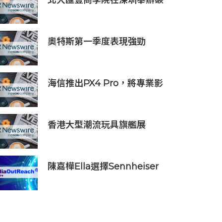
北大匯豐商學院在深圳舉辦碳
經濟學學術沙龍
奧特斯第一季度表現強勁
海信推出PX4 Pro，將專業影
院體驗搬進家庭
香港大型潮流玩具旗艦展
《Amazing Toy Show》首
度登陸東南亞
陳嘉樺Ella選擇Sennheiser
Digital 6000打造震撼動人的
青春狂歡