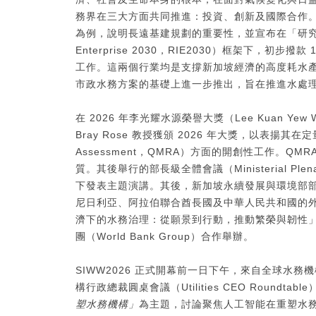
務界在三大方面共同推進：投資、創新及國際合作。顏副總理以
為例，說明長遠基建規劃的重要性，並宣布在「研究、創新與企業
Enterprise 2030，RIE2030）框架下，初
工作。這兩個行業均是支撐新加坡經濟的高度耗水產業。有
市政水務方案的基礎上進一步推出，旨在推進水處
在 2026 年李光耀水源榮譽大獎（Lee Kuan Yew 
Bray Rose 教授獲頒 2026 年大獎，以表揚其在定量微生
Assessment，QMRA）方面的開創性工作。
質。其後舉行的部長級全體會議（Ministerial Ple
下發表主題演講。其後，新加坡永續發展與環境部部長
尼日利亞、阿拉伯聯合酋長國及中華人民共和國的
濟下的水務治理：從願景到行動，推動繁榮與韌性
團（World Bank Group）合作舉辦。
SIWW2026 正式開幕前一日下午，來自全球水務
構行政總裁圓桌會議（Utilities CEO Round
塑水務機構」
為主題，討論聚焦人工智能在重塑水