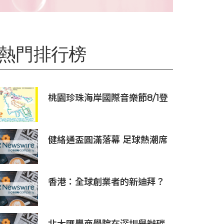
熱門排行榜
桃園珍珠海岸國際音樂節8/1登
場
健絡通盃圓滿落幕 足球熱潮席
捲全港
香港：全球創業者的新迪拜？
Osome助力新一代創業浪潮