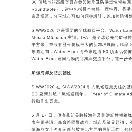
30 個城市的高級官員亦參與海岸及防洪韌性領袖圓桌會議（Coas
Roundtable），當中包括哥本哈根、鹿特丹
京及橫濱，分享城市可如何調整設計，以加強防洪
SIWW2026 亦是重要的全球商貿平台。Water Ex
Messe München 主辦。IFAT 是全球領先的環保
平方米，並設有歷來規模最大的新加坡展館，匯聚 8
動週期間，Water Expo 將帶來超過 50 項產
Water Expo 連同活動的商務與交流平台，進
加強海岸及防洪韌性
SIWW2026 在 SIWW2024 引入氣候適應支柱
SG 及新加坡「氣候適應年」（Year of Climat
行動作出貢獻。
6 月 17 日，傅海燕部長將於海岸及防洪韌性領袖峰會（Coast
表主題演講。峰會將匯聚政府、城市及業界領袖，
傅海燕女士將介紹新加坡在此方面的最新工作，包