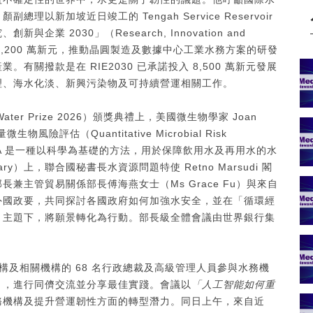
新加坡近日竣工的 Tengah Service Reservoir
 2030」（Research, Innovation and
步撥款 1,200 萬新元，推動晶圓製造及數據中心工業水務方案的研發
關撥款是在 RIE2030 已承諾投入 8,500 萬新元發展
理、海水化淡、新興污染物及可持續營運相關工作。
Water Prize 2026）頒獎典禮上，美國微生物學家 Joan
物風險評估（Quantitative Microbial Risk
QMRA 是一種以科學為基礎的方法，用於保障飲用水及再用水的水
nary）上，聯合國秘書長水資源問題特使 Retno Marsudi 閣
兼主管貿易關係部長傅海燕女士（Ms Grace Fu）與來自
外國政要，共同探討各國政府如何加強水安全，並在「循環經
」主題下，將願景轉化為行動。部長級全體會議由世界銀行集
機構及相關機構的 68 名行政總裁及高級管理人員參與水務機
table），進行同儕交流並分享最佳實踐。會議以
「人工智能如何重
務機構及提升營運韌性方面的轉型潛力。同日上午，來自近