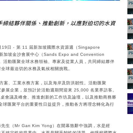
會者攜手締結夥伴關係、推動創新，以應對迫切的水資
月19日 - 第 11 屆新加坡國際水資源週（Singapore
日於新加坡金沙會展中心（Sands Expo and Convention
 18 日。活動匯聚全球水務領袖、專家及從業人員，共同締結夥伴
對全球最迫切的水務及氣候相關挑戰。
水務方案、工業水務方案，以及海岸及防洪韌性。活動匯聚
0 家參展企業，並預計於活動週期間迎來 25,000 名業界訪客。
的圓桌會議及峰會、推進創新的工作坊及論壇，以及推動商務夥
W 作為全球匯聚平台的重要性日益提升，推動各方將理念轉化為行
（Mr Gan Kim Yong）在開幕致辭中強調，水是經
益不確定性的世界中，水更是關乎韌性的議題。他呼籲國際水