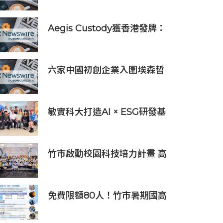
Aegis Custody獲香港發牌：
數位資產金融服務發展更進一
步
六家中國初創企業入圍埃森哲
「2019亞太區金融科技創新實
驗室」
敏實科大打造AI × ESG研發基
地 啟用AI能源研發中心 助企
業邁向淨零碳排
竹市啟動校園科技培力計畫 高
虹安市長：半導體與無人機課
程培育未來科技人才
免費限額80人！竹市暑期國高
中生消防體驗營6/8開放報名