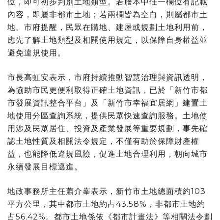
位，即可初步判別土地類型。若謄本中任一欄位有記載
內容，即屬非都市土地；若兩欄皆為空白，則屬都市土
地。市府提醒，民眾在購地、建屋或規劃土地利用前，
應先了解土地類型及相關使用規定，以保障自身權益並
避免違規使用。
市長高虹安表示，市府持續推動智慧治理與資訊透明，
為協助市民更便利取得正確土地資訊，已於「新竹市都
市發展資訊整合平台」及「新竹市幸福宜居網」建置土
地使用分區查詢系統，提供民眾快速查詢服務。土地使
用涉及民眾居住、投資及產業發展等重要規劃，事先確
認土地性質及相關法令規定，不僅有助於保障財產權
益，也能降低違規風險，促進土地合理利用，朝向城市
永續發展目標邁進。
地政事務所主任蕭介峯表示，新竹市土地總面積約103
平方公里，其中都市土地約占43.58%，非都市土地約
占56.42%。都市土地係依《都市計畫法》等相關法令劃