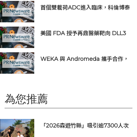
首個雙載荷ADC進入臨床，科倫博泰
SKB565獲臨床試驗批准通知書
美國 FDA 授予再鼎醫藥靶向 DLL3
抗體藥物偶聯物 Zocilurtatug
Pelitecan（Zoci）孤兒藥資格認
定，用於治療神經內分泌癌（NEC）
WEKA 與 Andromeda 攜手合作，
為全球規模的 AI 工作負載提供強大
動力
為您推薦
「2026森遊竹縣」吸引逾7300人次
挑戰 宜蘭1家4口躋身前百名完登