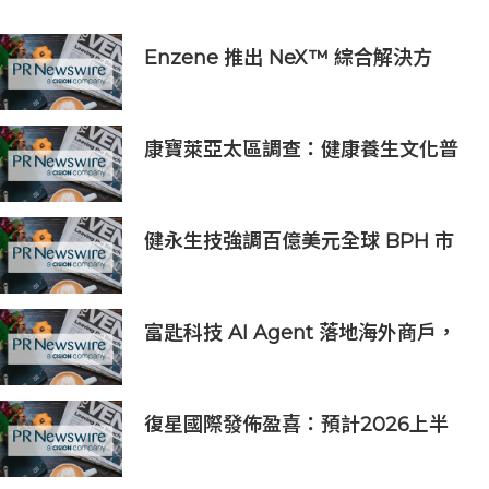
Enzene 推出 NeX™ 綜合解決方
案， 助力實現具成本效益、高產率的
本地生物製造
康寶萊亞太區調查：健康養生文化普
及 五分之四消費者重視整體健康
健永生技強調百億美元全球 BPH 市
場商機，並重申全球授權合作之策略
核心
富匙科技 AI Agent 落地海外商戶，
全面承接一線客戶服務與經營轉化
復星國際發佈盈喜：預計2026上半
年歸母淨利潤約人民幣15億至人民幣
18億元