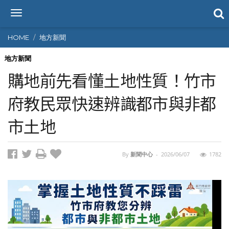
T
o
g
HOME
地方新聞
g
l
地方新聞
e
購地前先看懂土地性質！竹市
n
a
府教民眾快速辨識都市與非都
v
i
市土地
g
a
t
i
By
新聞中心
-
2026/06/07
1782
o
n