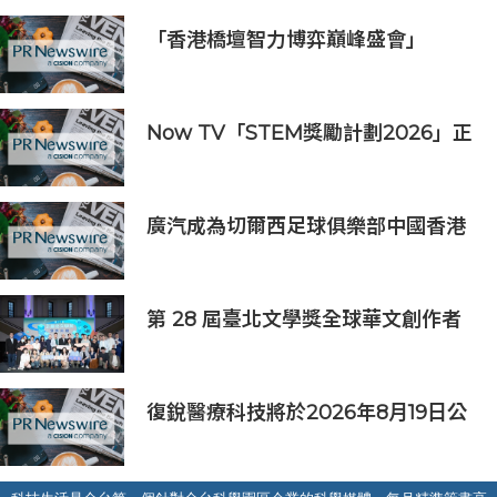
「香港橋壇智力博弈巔峰盛會」
Now TV「STEM獎勵計劃2026」正
式開始｜獲長隆度假區全力支持 推出
《主題樂園有趣科學大探索》第二季
及「長隆小科學家大獎」
廣汽成為切爾西足球俱樂部中國香港
和馬來西亞季前巡迴賽官方合作夥伴
第 28 屆臺北文學獎全球華文創作者
齊聚臺北 交織多元生命經驗與華文創
作能量
復銳醫療科技將於2026年8月19日公
佈2026年中期業績