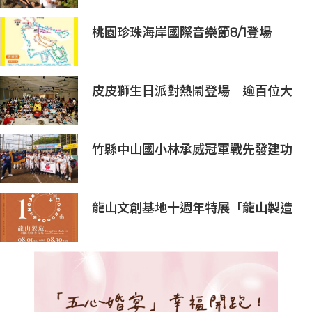
桃園珍珠海岸國際音樂節8/1登場
皮皮獅生日派對熱鬧登場 逾百位大
小朋友同歡慶生、邀全台暑假玩竹縣
竹縣中山國小林承威冠軍戰先發建功
助中華隊勇奪世界軟式少棒賽冠軍
龍山文創基地十週年特展「龍山製造
10+」八月盛大展出