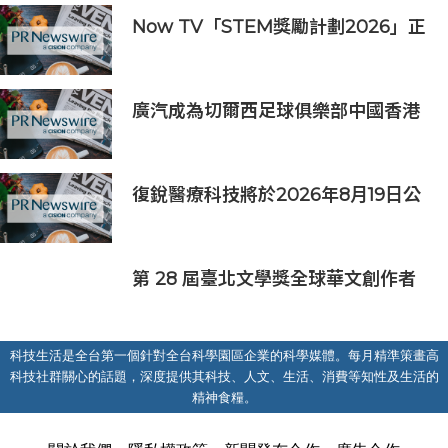
Now TV「STEM獎勵計劃2026」正
式開始｜獲長隆度假區全力支持 推出
《主題樂園有趣科學大探索》第二季
及「長隆小科學家大獎」
廣汽成為切爾西足球俱樂部中國香港
和馬來西亞季前巡迴賽官方合作夥伴
復銳醫療科技將於2026年8月19日公
佈2026年中期業績
第 28 屆臺北文學獎全球華文創作者
齊聚臺北 交織多元生命經驗與華文創
作能量
科技生活是全台第一個針對全台科學園區企業的科學媒體。每月精準策畫高
科技社群關心的話題，深度提供其科技、人文、生活、消費等知性及生活的
精神食糧。