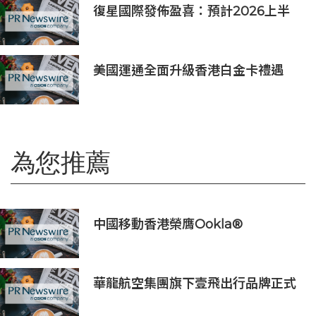
復星國際發佈盈喜：預計2026上半
年歸母淨利潤約人民幣15億至人民幣
18億元
美國運通全面升級香港白金卡禮遇
為您推薦
中國移動香港榮膺Ookla®
Speedtest®七項網絡國際權威獎項
及認證
華龍航空集團旗下壹飛出行品牌正式
亮相