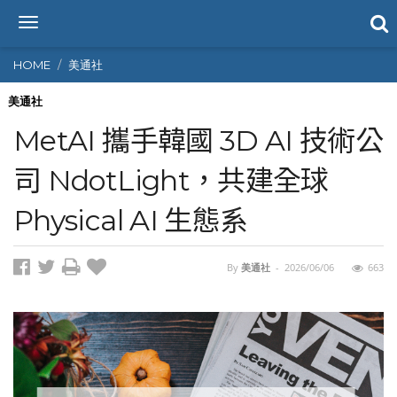
T
o
g
HOME
美通社
g
l
美通社
e
MetAI 攜手韓國 3D AI 技術公
n
a
司 NdotLight，共建全球
v
i
Physical AI 生態系
g
a
t
i
By
美通社
-
2026/06/06
663
o
n