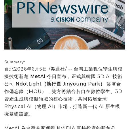
Summary:
台北
2026年6月5日
/美通社/ -- 台灣工業數位孿生與模
擬技術新創
MetAI
今日宣布，正式與韓國 3D AI 技術
公司
NdotLight（執行長
Jinyoung Park
）
簽署合
作備忘錄（MOU），雙方將結合各自在數位孿生、3D
資產生成與模擬領域的核心技術，共同拓展全球
Physical AI（
物理 AI
）市場，打造新一代 AI 原生模
擬基礎設施。
MetAI 為台灣首家獲得 NVIDIA 直接投資的新創公