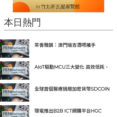
本日熱門
茶香雅韻：澳門瑞吉酒吧攜手
Saicho 呈獻期間限定下午茶體驗
AIoT驅動MCU三大變化 高效低耗、
安全感、AI 功能
全球首個醫療捐贈加密貨幣SDCOIN
將在全球第五大交易所BW.com上線
環電推出B2B ICT網購平台HGC