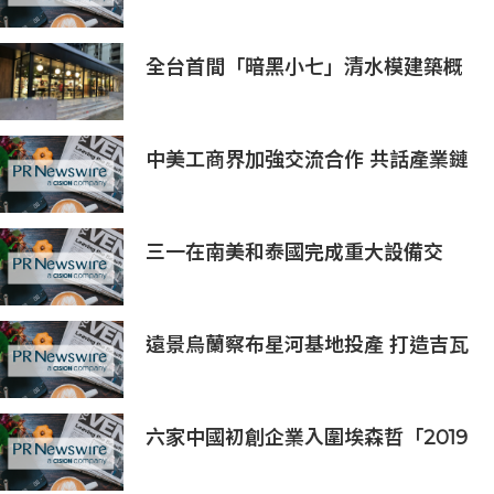
Marketplace
全台首間「暗黑小七」清水模建築概
念店！竹北新開幕。
中美工商界加強交流合作 共話產業鏈
供應鏈協同發展新機遇
三一在南美和泰國完成重大設備交
付，全球佈局持續拓展
遠景烏蘭察布星河基地投產 打造吉瓦
級AI基礎設施新模式
六家中國初創企業入圍埃森哲「2019
亞太區金融科技創新實驗室」