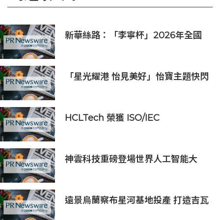
新華絲路：「李寧杯」2026年全國
羽毛球團體冠軍賽在沈陽舉辦
「星光耀港 怡見美好」怡寶主題快閃
登陸維港星光大道，華潤飲料優質產
品齊亮相
HCLTech 榮獲 ISO/IEC
42001:2023 認證，彰顯其在負責任
人工智能方面的領導實力
神雲科技重磅登場世界人工智能大
會，全方位基礎架構引領代理式 AI
新紀元
遠景烏蘭察布星河基地投產 打造吉瓦
級AI基礎設施新模式