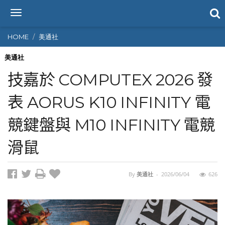
T
o
g
HOME
美通社
g
l
美通社
e
技嘉於 COMPUTEX 2026 發
n
a
表 AORUS K10 INFINITY 電
v
i
競鍵盤與 M10 INFINITY 電競
g
a
t
滑鼠
i
o
n
By
美通社
-
2026/06/04
626