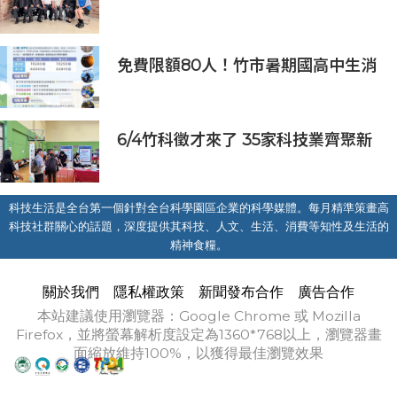
AI能源研發中心 助企業邁向淨零碳
排
免費限額80人！竹市暑期國高中生消
防體驗營6/8開放報名
6/4竹科徵才來了 35家科技業齊聚新
竹開門迎新鮮人
科技生活是全台第一個針對全台科學園區企業的科學媒體。每月精準策畫高
科技社群關心的話題，深度提供其科技、人文、生活、消費等知性及生活的
精神食糧。
關於我們
隱私權政策
新聞發布合作
廣告合作
本站建議使用瀏覽器：Google Chrome 或 Mozilla
Firefox，並將螢幕解析度設定為1360*768以上，瀏覽器畫
面縮放維持100%，以獲得最佳瀏覽效果