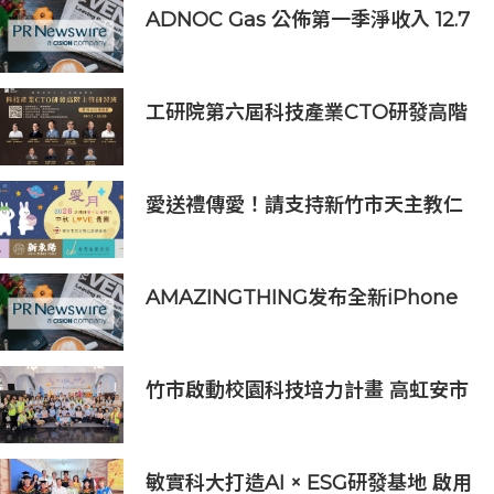
ADNOC Gas 公佈第一季淨收入 12.7
億美元，較去年同期成長 7%，大幅
超越市場預期
工研院第六屆科技產業CTO研發高階
主管班開放報名 匯聚業界頂尖專家
傳授專業秘訣
愛送禮傳愛！請支持新竹市天主教仁
愛基金會2026中秋義賣
AMAZINGTHING发布全新iPhone
16配件系列
竹市啟動校園科技培力計畫 高虹安市
長：半導體與無人機課程培育未來科
技人才
敏實科大打造AI × ESG研發基地 啟用