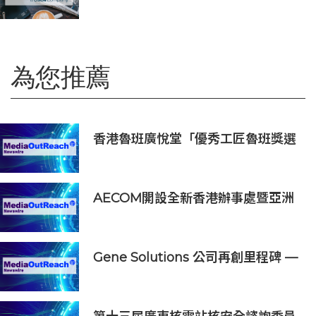
Articura簽署戰略合作備忘錄，共同
探索印尼本地化醫療AI及AIoT智慧健
康生態
為您推薦
香港魯班廣悅堂「優秀工匠魯班獎選
舉2026」頒獎典禮暨魯班先師寶誕
晚宴圓滿舉行
AECOM開設全新香港辦事處暨亞洲
區總部 匯聚人才、科技與可持續發展
Gene Solutions 公司再創里程碑 —
SPOT-MAS 多種癌症篩查測試獲美
國FDA「突破性醫療器械」資格認定