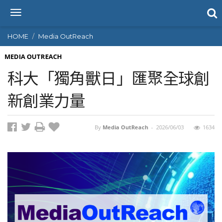
T
o
g
HOME
Media OutReach
g
l
MEDIA OUTREACH
e
科大「獨角獸日」匯聚全球創
n
a
新創業力量
v
i
g
By
Media OutReach
-
2026/06/03
1634
a
t
i
o
n