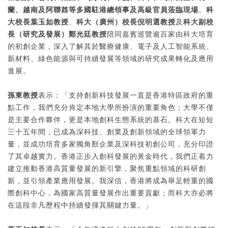
蘭、越南及阿聯酋等多國駐港總領事及高級官員蒞臨現場
。
科
大校長葉玉如教授
、
科大（廣州）校長倪明選教授
及
科大副校
長（研究及發展）鄭光廷教授
陪同嘉賓巡覽逾百家由科大培育
的初創企業，深入了解其於醫療健康、電子及人工智能系統、
新材料、綠色能源與可持續發展等領域的研究成果轉化及應用
進展。
孫東教授
表示：「支持創新科技發展一直是香港特區政府的重
點工作，我們充分肯定本地大學所扮演的重要角色；大學不僅
是主要合作夥伴，更是本地創科生態系統的基石。科大在短短
三十五年間，已成為深科技、創業及創新領域的全球領軍力
量，並成功培育多家獨角獸企業及深科技初創公司，充分印證
了其卓越實力。香港正步入創科發展的黃金時代，我們正着力
建立推動香港高質量發展的新引擎，聚焦重點領域的科研創
新，並引領產業應用發展。我深信，香港將成為舉足輕重的國
際創科中心，為國家高質量發展作出重要貢獻；而科大亦必將
在這段非凡歷程中持續發揮其關鍵力量。」