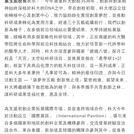
葉玉如校長
表示：「今年適逢科大創校35周年，創新與創業精
神始終深植於科大的DNA之中。早在創校初期，科大便設立技
術轉移中心及創業中心，致力協助師生實現創業夢想，並推動
科研成果轉化為實用方案。經過三十五載砥礪前行，我們以創
新為種子，在多個前沿領域結出纍纍碩果。大學持續拓展版
圖，積極布局多個策略性科研領域，其中，正在籌建的科大醫
學院將生命科學與前沿科技相結合，致力於培育新一代跨學科
的醫學人才。同時，科大亦深度參與國家『嫦娥八號』探月工
程及『天宮』太空站科研項目，並推展首個在『產學研1+計
劃』框架下具商品化潛力的航天科技項目。這一系列成果，正
是科大多年來秉持『凡事皆可為』精神的最佳印證，亦與今日
活動主題 —『築夢卅五載 創新無止境』緊密相連。展望未來，
科大將繼續播下敢想敢為的種子，與各界攜手共育創新之林，
讓科研成果造福社會、惠及全球。」
為支援初創企業拓展國際市場，並促進跨地域合作，科大今年
於活動設立「國際展區」（International Pavilion），吸引來
自多個國家和地區的創科企業及機構參與，交流發展經驗並洽
談合作。來自泰國、新加坡及韓國的團隊亦參與其中，促進香