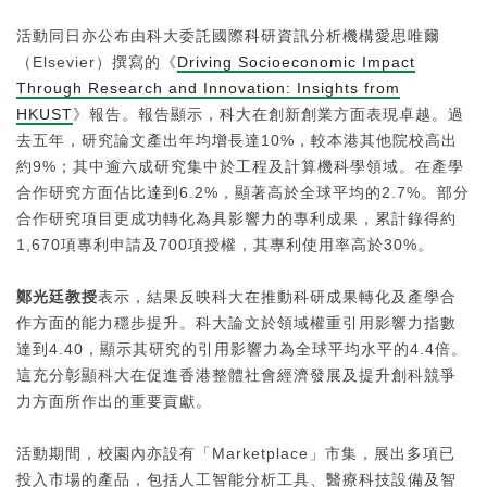
活動同日亦公布由科大委託國際科研資訊分析機構愛思唯爾
（Elsevier）撰寫的《
Driving Socioeconomic Impact
Through Research and Innovation: Insights from
HKUST
》報告。報告顯示，科大在創新創業方面表現卓越。過
去五年，研究論文產出年均增長達10%，較本港其他院校高出
約9%；其中逾六成研究集中於工程及計算機科學領域。在產學
合作研究方面佔比達到6.2%，顯著高於全球平均的2.7%。部分
合作研究項目更成功轉化為具影響力的專利成果，累計錄得約
1,670項專利申請及700項授權，其專利使用率高於30%。
鄭光廷教授
表示，結果反映科大在推動科研成果轉化及產學合
作方面的能力穩步提升。科大論文於領域權重引用影響力指數
達到4.40，顯示其研究的引用影響力為全球平均水平的4.4倍。
這充分彰顯科大在促進香港整體社會經濟發展及提升創科競爭
力方面所作出的重要貢獻。
活動期間，校園內亦設有「Marketplace」市集，展出多項已
投入市場的產品，包括人工智能分析工具、醫療科技設備及智