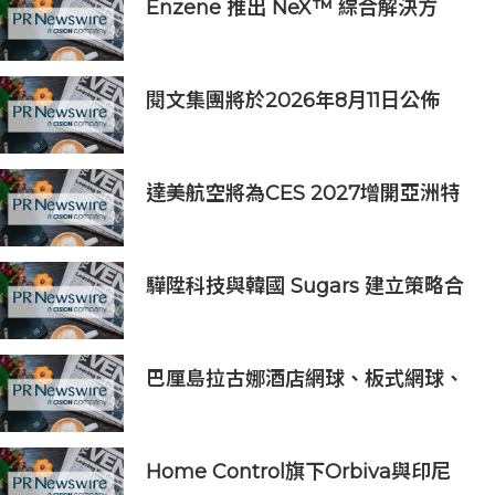
Enzene 推出 NeX™ 綜合解決方
案， 助力實現具成本效益、高產率的
本地生物製造
閱文集團將於2026年8月11日公佈
2026年上半年業績
達美航空將為CES 2027增開亞洲特
別航班直飛拉斯維加斯
驊陞科技與韓國 Sugars 建立策略合
作 攜手布局全球 AI Vision 與高速影
像互連市場
巴厘島拉古娜酒店網球、板式網球、
匹克球三合一球場登陸努沙杜瓦海岸
Home Control旗下Orbiva與印尼