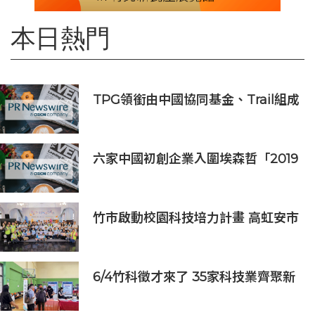
本日熱門
TPG領銜由中國協同基金、Trail組成
的財團投資APM Monaco
六家中國初創企業入圍埃森哲「2019
亞太區金融科技創新實驗室」
竹市啟動校園科技培力計畫 高虹安市
長：半導體與無人機課程培育未來科
技人才
6/4竹科徵才來了 35家科技業齊聚新
竹開門迎新鮮人