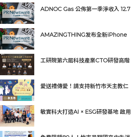
ADNOC Gas 公佈第一季淨收入 12.7
億美元，較去年同期成長 7%，大幅
超越市場預期
AMAZINGTHING发布全新iPhone
16配件系列
工研院第六屆科技產業CTO研發高階
主管班開放報名 匯聚業界頂尖專家
傳授專業秘訣
愛送禮傳愛！請支持新竹市天主教仁
愛基金會2026中秋義賣
敏實科大打造AI × ESG研發基地 啟用
AI能源研發中心 助企業邁向淨零碳
排