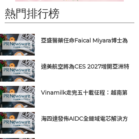
熱門排行榜
亞盛醫藥任命Faical Miyara博士為
首席業務拓展官，任命Jim Ziegler
為首席商務運營官
達美航空將為CES 2027增開亞洲特
別航班直飛拉斯維加斯
Vinamilk走完五十載征程：越南第
二次授予其「勞動英雄」稱號，為其
週年慶典獻上一份賀禮
海四達發佈AIDC全鏈域電芯解決方
案