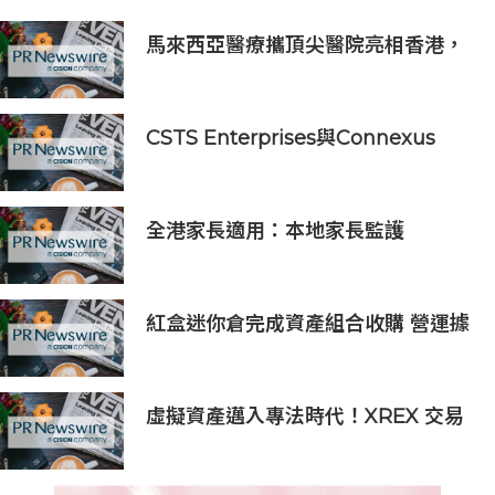
馬來西亞醫療攜頂尖醫院亮相香港，
對接當地最具影響力醫療受眾
CSTS Enterprises與Connexus
Travel攜手四川航空，推出獨家世界
杯主題航班
全港家長適用：本地家長監護
App「Kids CARE」正式上線
紅盒迷你倉完成資產組合收購 營運據
點翻倍 持續擴張香港業務
虛擬資產邁入專法時代！XREX 交易
所：定期定額用戶有八成配置比特幣