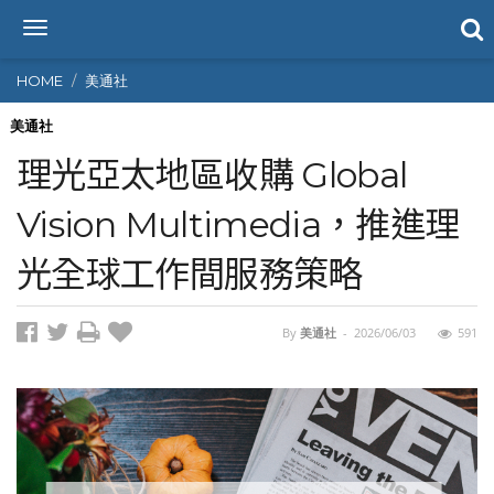
T
o
g
HOME
美通社
g
l
美通社
e
理光亞太地區收購 Global
n
a
Vision Multimedia，推進理
v
i
光全球工作間服務策略
g
a
t
i
By
美通社
-
2026/06/03
591
o
n