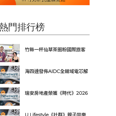
熱門排行榜
竹縣一杯仙草茶圈粉國際旅客
旅服中心盛夏奉茶推廣活動到
8/31
海四達發佈AIDC全鏈域電芯解
決方案
瑞安房地產榮獲《時代》2026
年「全球最具影響力公司」稱
號
U Lifestyle《社群》親子同樂