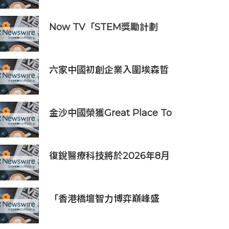
Now TV「STEM獎勵計劃
2026」正式開始｜獲長隆度假
區全力支持 推出《主題樂園有
趣科學大探索》第二季及「長
六家中國初創企業入圍埃森哲
隆小科學家大獎」
「2019亞太區金融科技創新實
驗室」
金沙中國榮獲Great Place To
Work認證™
復銳醫療科技將於2026年8月
19日公佈2026年中期業績
「香港橋壇智力博弈巔峰盛
會」