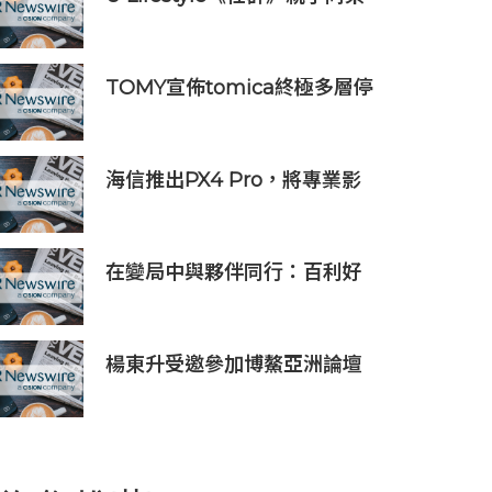
大激賞激送主題樂園門票/人氣
自助餐/CHIIKAWA特展景品/
嬰兒用品等好禮｜召集Foodie
TOMY宣佈tomica終極多層停
率先試食星級酒店自助餐
車庫將於2026年9月起在10個
亞洲市場上市 首個官方粉絲社
群定於10月上線
海信推出PX4 Pro，將專業影
院體驗搬進家庭
在變局中與夥伴同行：百利好
以知識、信譽與國際視野接軌
全球機遇
楊東升受邀參加博鰲亞洲論壇
珀斯會議，攜手推動全球礦業
綠色轉型