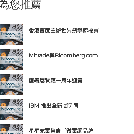
為您推薦
香港首度主辦世界劍擊錦標賽
Mitrade與Bloomberg.com
達成合作，助力亞洲交易者應
對可信洞察與網絡影響力邊界
模糊問題
廉署展覽廳一周年迎第
100,000位訪客
IBM 推出全新 z17 同
LinuxONE 系統，協助企業應
對數據中心空間及成本壓力
星星充電榮膺「微電網品牌