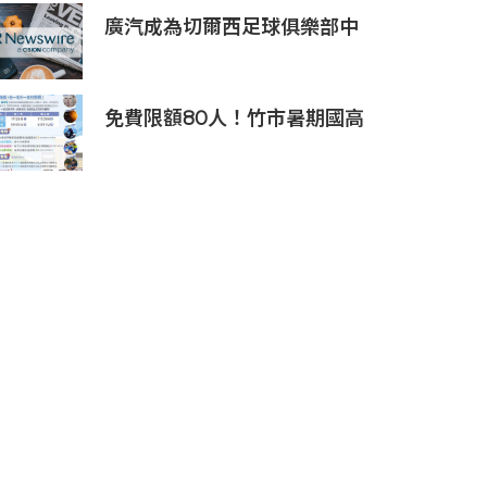
廣汽成為切爾西足球俱樂部中
國香港和馬來西亞季前巡迴賽
官方合作夥伴
免費限額80人！竹市暑期國高
中生消防體驗營6/8開放報名