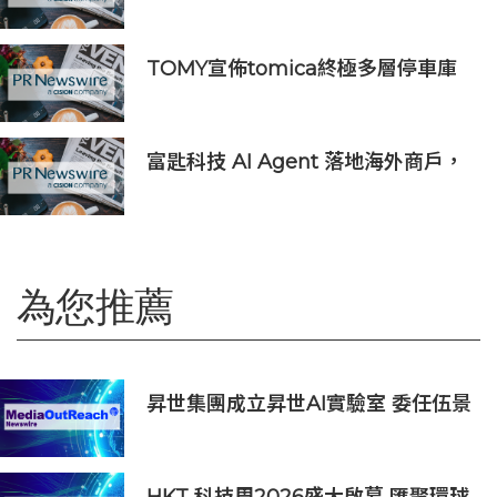
人壽為航班中斷旅客提供機場貴賓室
服務
TOMY宣佈tomica終極多層停車庫
將於2026年9月起在10個亞洲市場上
市 首個官方粉絲社群定於10月上線
富匙科技 AI Agent 落地海外商戶，
全面承接一線客戶服務與經營轉化
為您推薦
昇世集團成立昇世AI實驗室 委任伍景
輝博士為集團首席科學家 加速AI原生
財富管理發展
HKT 科技周2026盛大啟幕 匯聚環球