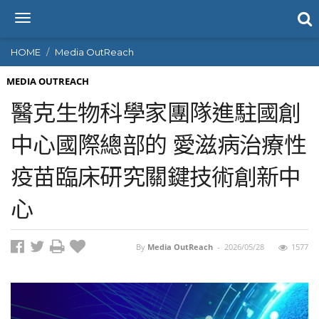
T
o
g
HOME
Media OutReach
g
l
MEDIA OUTREACH
e
醫克生物科學家團隊進駐國創
n
a
中心國際總部的 愛滋病治療性
v
i
疫苗臨床研究關鍵技術創新中
g
a
t
心
i
o
n
By
Media OutReach
-
2026/05/28
1577