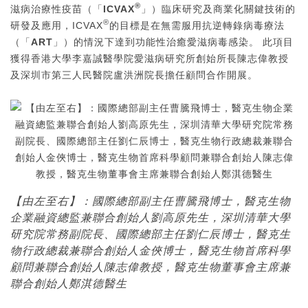
®
滋病治療性疫苗（「
ICVAX
」）臨床研究及商業化關鍵技術的
®
研發及應用，ICVAX
的目標是在無需服用抗逆轉錄病毒療法
（「
ART
」）的情況下達到功能性治癒愛滋病毒感染。 此項目
獲得香港大學李嘉誠醫學院愛滋病研究所創始所長陳志偉教授
及深圳市第三人民醫院盧洪洲院長擔任顧問合作開展。
【由左至右】：國際總部副主任曹騰飛博士，醫克生物
企業融資總監兼聯合創始人劉高原先生，深圳清華大學
研究院常務副院長、國際總部主任劉仁辰博士，醫克生
物行政總裁兼聯合創始人金俠博士，醫克生物首席科學
顧問兼聯合創始人陳志偉教授，醫克生物董事會主席兼
聯合創始人鄭淇德醫生