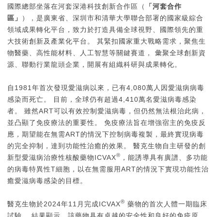
國際總部坐落在河套深港科技創新合作區（
「河套合作
區」
），是廣東省、深圳市和清華大學聯合部署的國家級綜合
領域成果轉化平台，致力於打造具備全球視野、國際領先的重
大技術創新及產業化平台。 其緊扣國家重大戰略需求，聚焦生
物醫藥、高性能材料、人工智慧等關鍵賽道， 彙聚全球創新資
源、聯動行業龍頭企業，開展有組織科研與成果轉化。
自1981年首次發現愛滋病以來，已有4,080萬人因愛滋病病毒
感染而死亡。 目前，全球仍有超過4,410萬名愛滋病毒感染
者。 雖然ART可以有效控制愛滋病毒，但仍然無法根治此病，
並凸顯了免疫療法的重要性。 免疫療法旨在增強宿主的免疫反
應，期望能在無需ART的情況下控制病毒複製，最終實現病毒
的完全抑制，達到功能性治癒的效果。 醫克生物自主研發的創
®
新型愛滋病治療性核酸藥物ICVAX
，能誘導具有廣譜、多功能
的病毒特異性T細胞，以在無需服用ART的情況下實現功能性治
癒愛滋病毒感染的目標。
®
醫克生物於2024年11月完成ICVAX
藥物的首次人體一期臨床
試驗。 結果顯示，該藥物具有卓越的安全性和良好的免疫原