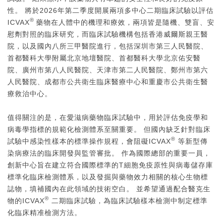
性。 將於2026年第二季度開展兩項多中心二期臨床試驗以評估
®
ICVAX
藥物在人體中的機理和療效，兩項皆是隨機、雙盲、安
慰劑對照的臨床研究，而臨床試驗機構包括香港威爾斯親王醫
院，以及國內八所三甲醫院進行，包括深圳市第三人民醫院、
首都醫科大學附屬北京地壇醫院、首都醫科大學北京佑安醫
院、廣州市第八人民醫院、天津市第二人民醫院、鄭州市第六
人民醫院、成都市公共衛生臨床醫療中心和重慶市公共衛生醫
療救治中心。
值得關注的是，在愛滋病藥物臨床試驗中，用於評估免疫學和
病毒學指標的規範化檢測體系至關重要。 但國內缺乏針對臨床
®
試驗中感染性樣本的標準操作規程，會阻礙ICVAX
等新型傳
染病療法的臨床開發與監管審批。 作為國際總部的重要一員，
創新中心旨在建立符合國際標準的T細胞免疫原性與病毒儲存庫
標準化臨床檢測體系，以及發掘與藥物效力相關的核心生物標
誌物，填補國內在此領域的技術空白。 並希望通過配合醫克生
®
物的ICVAX
二期臨床試驗，為臨床試驗樣本檢測中制定標準
化臨床精准檢測方法。