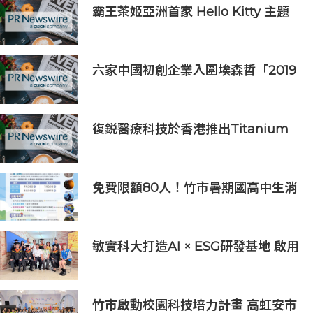
霸王茶姬亞洲首家 Hello Kitty 主題
超級茶倉登陸灣仔
六家中國初創企業入圍埃森哲「2019
亞太區金融科技創新實驗室」
復鋭醫療科技於香港推出Titanium
Prime聯合療法
免費限額80人！竹市暑期國高中生消
防體驗營6/8開放報名
敏實科大打造AI × ESG研發基地 啟用
AI能源研發中心 助企業邁向淨零碳
排
竹市啟動校園科技培力計畫 高虹安市