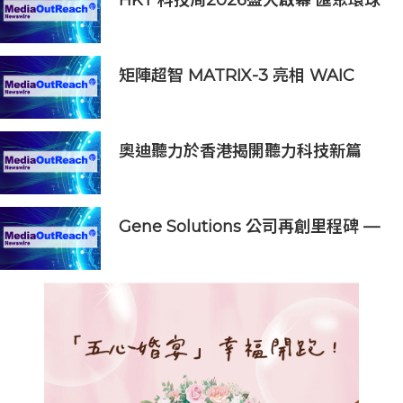
夥伴生態圈 共築香港 AI 創新樞紐新
里程
矩陣超智 MATRIX-3 亮相 WAIC
2026，發布 WAVE 物理世界基座模
型升級成果並啟動全球合作夥伴計畫
奧迪聽力於香港揭開聽力科技新篇
章：隆重推出榮獲國際設計大獎的
Oticon Zeal 及兒童專屬 Oticon
Play SI 助聽器
Gene Solutions 公司再創里程碑 —
SPOT-MAS 多種癌症篩查測試獲美
國FDA「突破性醫療器械」資格認定