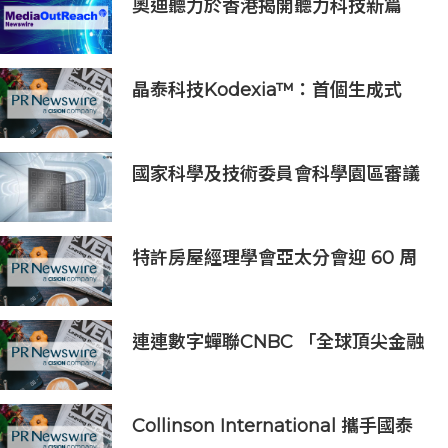
奧迪聽力於香港揭開聽力科技新篇
章：隆重推出榮獲國際設計大獎的
Oticon Zeal 及兒童專屬 Oticon
Play SI 助聽器
晶泰科技Kodexia™：首個生成式
AI+第一性原理的siRNA研發平台獲
新進展，管線進入PCC確認階段
國家科學及技術委員會科學園區審議
會第34次會議核准投資案
特許房屋經理學會亞太分會迎 60 周
年里程碑
連連數字蟬聯CNBC 「全球頂尖金融
科技公司」榜單，彰顯中國金融科技
企業全球競爭力
Collinson International 攜手國泰