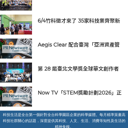
長：半導體與無人機課程培育未來科
技人才
6/4竹科徵才來了 35家科技業齊聚新
竹開門迎新鮮人
Aegis Clear 配合臺灣「亞洲資產管
理中心」政策
第 28 屆臺北文學獎全球華文創作者
齊聚臺北 交織多元生命經驗與華文創
作能量
Now TV「STEM獎勵計劃2026」正
式開始｜獲長隆度假區全力支持 推出
《主題樂園有趣科學大探索》第二季
及「長隆小科學家大獎」
科技生活是全台第一個針對全台科學園區企業的科學媒體。每月精準策畫高
科技社群關心的話題，深度提供其科技、人文、生活、消費等知性及生活的
精神食糧。