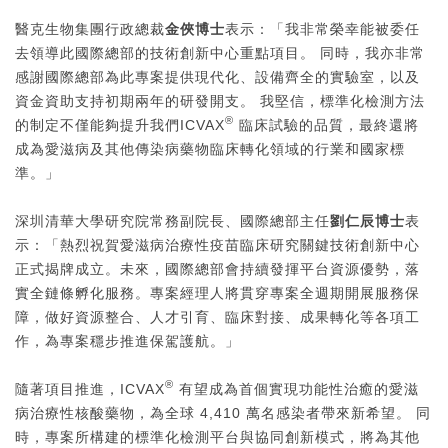
醫克生物集團行政總裁
金俠博士
表示：「我非常榮幸能被委任
去領導此國際總部的技術創新中心重點項目。 同時，我亦非常
感謝國際總部為此專案提供現代化、設備齊全的實驗室，以及
資金資助支持初期兩年的研發開支。 我堅信，標準化檢測方法
®
的制定不僅能夠提升我們ICVAX
臨床試驗的品質，最終還將
成為愛滋病及其他傳染病藥物臨床轉化領域的行業和國家標
準。」
深圳清華大學研究院常務副院長、國際總部主任
劉仁辰
博士
表
示：「熱烈祝賀愛滋病治療性疫苗臨床研究關鍵技術創新中心
正式揭牌成立。未來，國際總部會持續發揮平台資源優勢，落
實全鏈條孵化服務。專案經理人將貫穿專案全週期開展服務保
障，做好資源整合、人才引育、臨床對接、成果轉化等各項工
作，為專案穩步推進保駕護航。」
®
隨著項目推進，ICVAX
有望成為首個實現功能性治癒的愛滋
病治療性核酸藥物，為全球 4,410 萬名感染者帶來新希望。 同
時，專案所構建的標準化檢測平台與協同創新模式，將為其他