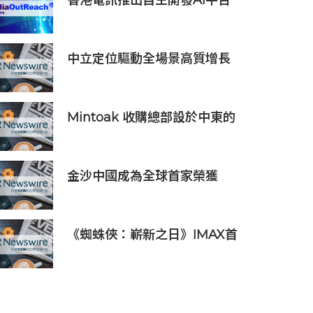
香港電訊推出自主開發AI平台
HKT.AI 一站式匯聚全球多種
AI資源 助力香港實現「全民
AI」
中立定位驅動全場景高質增長
順豐同城（09699.HK）2026
上半年業績預喜
Mintoak 收購總部設於中東的
金融科技公司 ICC Loyalty
金沙中國成為全球首家榮獲
ISO 14001:2026環境管理體系
認證之綜合旅遊休閒企業
《蜘蛛俠：嶄新之日》IMAX首
週末斬獲1.3億元 創系列最佳紀
錄