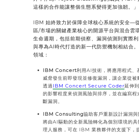
這樣的合作能讓整個生態系變得更加強韌。」
IBM 始終致力於保障全球核心系統的安全—
區/市場的關鍵產業核心的開源平台與混合雲
生命週期，包括前期偵察、漏洞偵測到實際利
與專為AI時代打造的新一代防禦機制相結合。
領域：
IBM Concert
利用AI技術，將應用程式
威脅發生前即發現並修復漏洞，讓企業從被
透過
IBM Concert Secure Coder
延伸到
的影響程度來偵測風險與排序，並在編寫程
斷漏洞。
IBM Consulting
協助客戶重新設計漏洞與
將由AI驅動的全新風險轉化為個別環境的具
理人服務，可在 IBM 業務夥伴的支援下