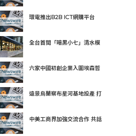
驗
環電推出B2B ICT網購平台
HGC Marketplace
全台首間「暗黑小七」清水模
建築概念店！竹北新開幕。
六家中國初創企業入圍埃森哲
「2019亞太區金融科技創新實
驗室」
遠景烏蘭察布星河基地投產 打
造吉瓦級AI基礎設施新模式
中美工商界加強交流合作 共話
產業鏈供應鏈協同發展新機遇