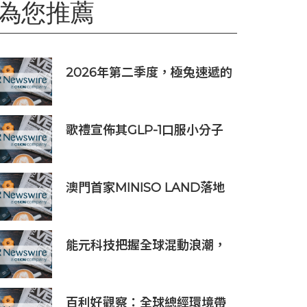
為您推薦
2026年第二季度，極兔速遞的
日均包裹量突破1億件
歌禮宣佈其GLP-1口服小分子
ASC30啟動全球III期臨床研
究，並公佈其同類首創口服小
分子GLP-1/GIP/胰澱素固定劑
澳門首家MINISO LAND落地
量復方制劑的積極臨床前數據
澳門威尼斯人，打造潮流IP新
地標
能元科技把握全球混動浪潮，
推出新一代電芯技術
百利好觀察：全球總經環境帶