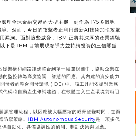
從處理全球金融交易的大型主機，到作為 175多個地
環境。然而，今日的攻擊者正利用最新AI技術加快攻擊
用漏洞。面對這些威脅，IBM 正將其深厚的產業經驗
以下是 IBM 目前展現領導力並持續投資的三個關鍵
、基礎架構和網路訊號整合到單一維運視圖中，協助企業在
動的監控轉為高度協調、智慧的回應。其內建的資安能力
開發者的整合開發環境 (IDE) 中。該工具能依據對業務
式代碼時自動產生修補建議，在軟體進入生產環境前就阻
開源管理流程，以因應被大幅壓縮的威脅應變時間，進而
體防禦策略。
IBM Autonomous Security
是一項多代
，提供自動化、具備協調性的偵測、制訂決策與回應。