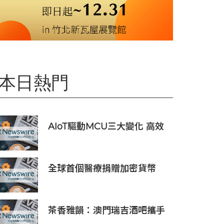
本日熱門
AIoT驅動MCU三大變化 高效
低耗、安全感、AI 功能
全球首個醫療捐贈加密貨幣
SDCOIN將在全球第五大交易
所BW.com上線
茶香雅韻：澳門瑞吉酒吧攜手
Saicho 呈獻期間限定下午茶體