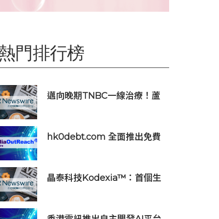
熱門排行榜
邁向晚期TNBC一線治療！蘆
康沙妥珠單抗(sac-TMT)第六
項NDA獲受理
hk0debt.com 全面推出免費
債務重組資訊平台 助港人比
較 IVA、DRP 與破產方案
晶泰科技Kodexia™：首個生
成式AI+第一性原理的siRNA研
發平台獲新進展，管線進入
PCC確認階段