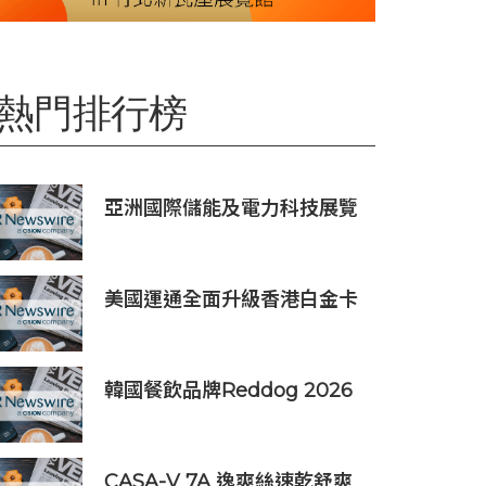
熱門排行榜
亞洲國際儲能及電力科技展覽
會暨世界儲能創新大會2027年
7月香港啟幕
美國運通全面升級香港白金卡
禮遇
韓國餐飲品牌Reddog 2026
上半年營收大漲88% 營業利潤
激增143%
CASA-V 7A 逸爽絲速乾舒爽