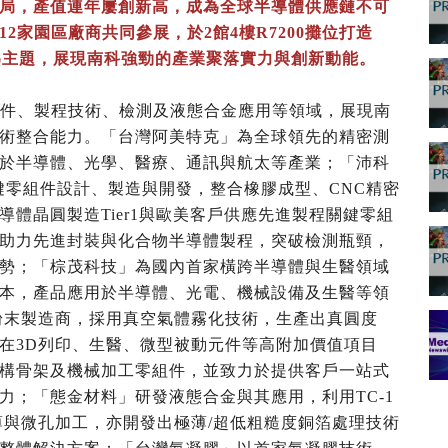
局，產值連年屢創新高，成為全球半導體供應鏈不可
2家園區廠商共同參展，於2館4樓R7200攤位打造
為主題，展現南科強勁的產業聚落實力與創新動能。
組件、製程技術、檢測及液態合金應用等領域，展現南
術整合能力。「台灣阿美特克」為全球領先的精密測
於半導體、光學、醫療、通訊與航太等產業；「沛科
程之關鍵零組件設計、製造與開發，整合橡膠成型、CNC精密
體晶圓製造Tier1與歐美客戶供應先進製程關鍵零組
助力先進封裝與化合物半導體製程，突破檢測瓶頸，
勢；「棕茂科技」為國內首家橫跨半導體與生醫領域
本，產品應用於半導體、光電、機械設備及生醫等領
粉末製造商，採用真空氣體霧化技術，生產出真圓度
在3D列印、生醫、微型被動元件等高附加價值項目
構骨架及機械加工零組件，並致力於提供客戶一站式
能力；「態金材料」研發液態合金與其應用，利用TC-1
薄與微孔加工，亦開發出極薄/超低粗糙度銅箔處理技術