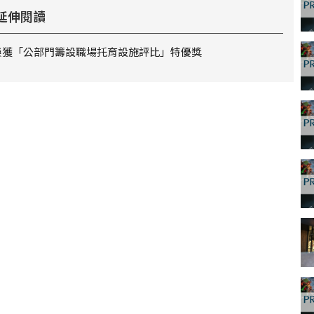
延伸閱讀
榮獲「公部門籌設職場托育設施評比」特優獎