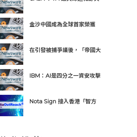
系列正式上市
金沙中國成為全球首家榮獲
ISO 14001:2026環境管理體系
認證之綜合旅遊休閒企業
在引發被捕爭議後，「帝國大
廈情侶」安吉拉-尼科勞和伊
萬-比爾庫斯將在Gosh Live平
台上就近期事件作出回應
IBM：AI是四分之一資安攻擊
事件的幕後黑手 平均經濟損失
達600萬美元
Nota Sign 接入香港「智方
便」！企業和居民一站式完成
開戶、入職、簽約