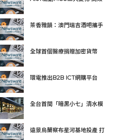
低耗、安全感、AI 功能
茶香雅韻：澳門瑞吉酒吧攜手
Saicho 呈獻期間限定下午茶體
驗
全球首個醫療捐贈加密貨幣
SDCOIN將在全球第五大交易
所BW.com上線
環電推出B2B ICT網購平台
HGC Marketplace
全台首間「暗黑小七」清水模
建築概念店！竹北新開幕。
遠景烏蘭察布星河基地投產 打
造吉瓦級AI基礎設施新模式