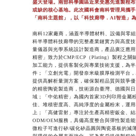
盛大登場。南部科學園區近來受惠先進製程布
或缺的核心基地。此次國科會南科管理局攜手1
「南科主題館」，以「科技廊帶．AI智造」
南科12家廠商，涵蓋半導體材料、設備與零
科半導體科技廊帶的完整產業鏈實力與高度技
量儀器與光學系統設計製造商，產品廣泛應用
精密」致力於CMP/ECP（Plating）製
加工能力，提供客製化與專業技術支援，為半導
件；「立創光電」開發奈米級膜厚檢測平台，
提供高解析量測方案，確保製程品質與競爭優
的精密陶瓷製造商，技術源自臺灣、德國與日
域；「中佑精密」為國內首家3D列印用金屬
佳、堆積密度高、高純淨度的金屬粉末，運用
上；「高健雷射」專注於生產高精密鈑金、結
ODM/OEM服務，具備高度整合與彈性製造
微粒子可進行矽/碳化矽晶圓與陶瓷基板的減