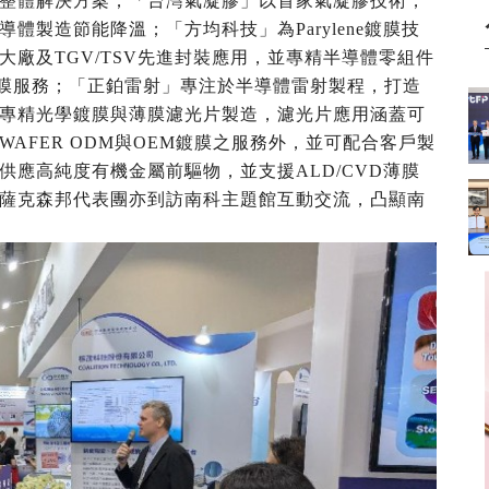
整體解決方案；「台灣氣凝膠」以首家氣凝膠技術，
製造節能降溫；「方均科技」為Parylene鍍膜技
廠及TGV/TSV先進封裝應用，並專精半導體零組件
鍍膜服務；「正鉑雷射」專注於半導體雷射製程，打造
專精光學鍍膜與薄膜濾光片製造，濾光片應用涵蓋可
AFER ODM與OEM鍍膜之服務外，並可配合客戶製
應高純度有機金屬前驅物，並支援ALD/CVD薄膜
薩克森邦代表團亦到訪南科主題館互動交流，凸顯南