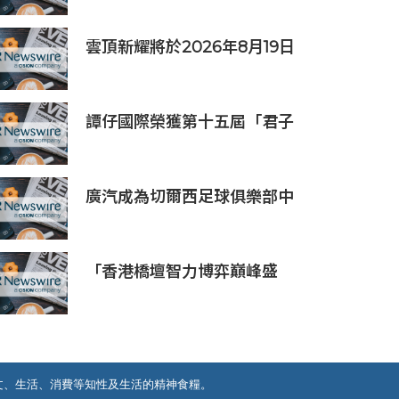
雲頂新耀將於2026年8月19日
公佈2026年度中期業績並舉行
線上投資人會議
譚仔國際榮獲第十五屆「君子
企業獎」 卓越ESG及營商表現
備受肯定
廣汽成為切爾西足球俱樂部中
國香港和馬來西亞季前巡迴賽
官方合作夥伴
「香港橋壇智力博弈巔峰盛
會」
文、生活、消費等知性及生活的精神食糧。