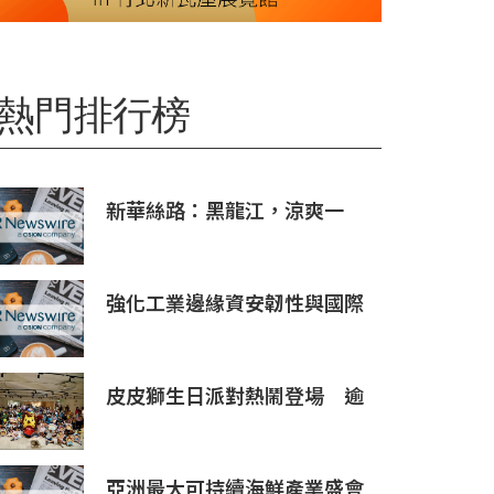
熱門排行榜
新華絲路：黑龍江，涼爽一
夏！
強化工業邊緣資安韌性與國際
市場信任 Moxa UC 系列工業
電腦取得 DEKRA 德凱 IEC
62443-4-2 Security Level 2
皮皮獅生日派對熱鬧登場 逾
工控網路安全證書
百位大小朋友同歡慶生、邀全
台暑假玩竹縣
亞洲最大可持續海鮮產業盛會