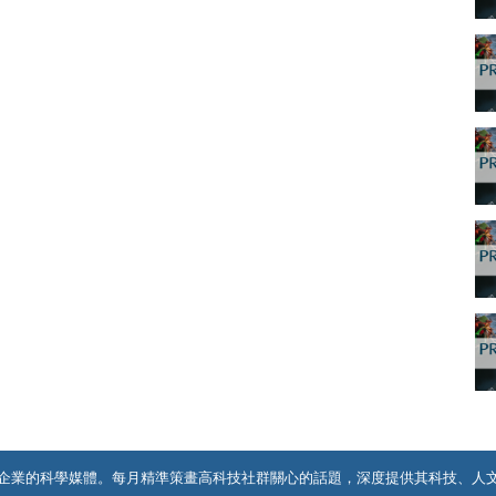
企業的科學媒體。每月精準策畫高科技社群關心的話題，深度提供其科技、人