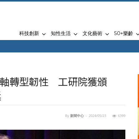
科技創新
知性生活
文化藝術
50+樂齡
雙軸轉型韌性 工研院獲頒
獎
By
新聞中心
-
2024/05/23
6399