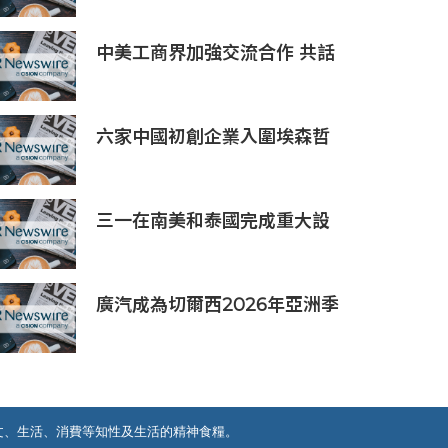
中美工商界加強交流合作 共話
產業鏈供應鏈協同發展新機遇
六家中國初創企業入圍埃森哲
「2019亞太區金融科技創新實
驗室」
三一在南美和泰國完成重大設
備交付，全球佈局持續拓展
廣汽成為切爾西2026年亞洲季
前巡迴賽香港及馬來西亞站官
方合作夥伴
文、生活、消費等知性及生活的精神食糧。