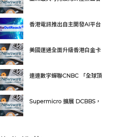
「2026永續海鮮高峰會」將於
10月21日至23日舉行，主要利
益相關方將親臨現場
香港電訊推出自主開發AI平台
HKT.AI 一站式匯聚全球多種
AI資源 助力香港實現「全民
AI」
美國運通全面升級香港白金卡
禮遇
連連數字蟬聯CNBC 「全球頂
尖金融科技公司」榜單，彰顯
中國金融科技企業全球競爭力
Supermicro 擴展 DCBBS，
推出精密工程 AI 機架系列，加
速部署並縮短上線時間