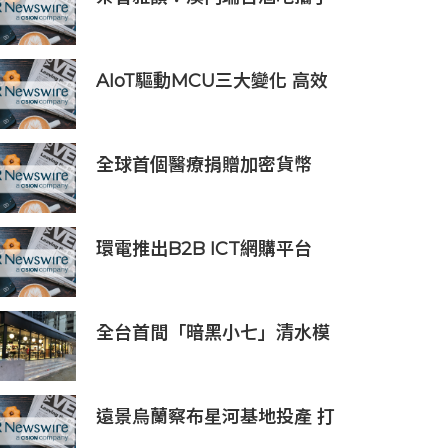
Saicho 呈獻期間限定下午茶體
驗
AIoT驅動MCU三大變化 高效
低耗、安全感、AI 功能
全球首個醫療捐贈加密貨幣
SDCOIN將在全球第五大交易
所BW.com上線
環電推出B2B ICT網購平台
HGC Marketplace
全台首間「暗黑小七」清水模
建築概念店！竹北新開幕。
遠景烏蘭察布星河基地投產 打
造吉瓦級AI基礎設施新模式