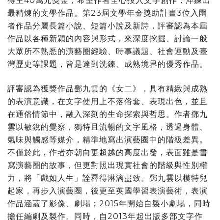
得主40萬元獎金，希望作者全心投入文字創作，淬鍊出
最精煉的文學作品。第23屆文學年金獎助計畫3位入圍
者作品分屬長篇小說、短篇小說及新詩，評審認為本屆
作品以各種新穎的內容與形式，來深度挖掘、討論一般
大眾所不熟悉的演藝圈經驗、時事議題、社會運動及臺
灣歷史等課題，皆是達到洗鍊、成熟境界的優秀作品。
評審認為獲獎作品鄧九雲的《女二》，具有精緻與成熟
的表演意識，在文字使用上不落俗套、表現出色，並且
在通俗情節中，融入深刻的生命探索與哲思。作者鄧九
雲以敏銳的覺察，獨特且流暢的文字風格，透過身體、
氣味與觸感等媒介，精準地寫出演藝圈中的階級差異。
不僅於此，作者亦朝向更超越的高度出發，表面雖是書
寫演藝圈的故事，但更對照出現實社會的階級與性別權
力，將「戲如人生」詮釋得淋漓盡致。鄧九雲以模特兒
起家，再步入演藝圈，後更至英國學習表演藝術，表演
作品涵蓋了影像、劇場；2015年開始自製小劇場，同時
擔任編劇及製作。同時，自2013年起出版多部文字作