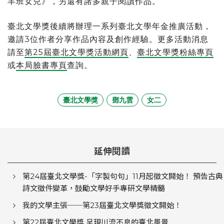
羊班女兒》，另還有諸多親子閱讀作品。
臺北文學獎後續將辦理一系列臺北文學年金推廣活動，
邀請3位作者分享作品內容及創作經驗。更多活動消息
請至
第25屆臺北文學獎活動網頁
、
臺北文學獎粉絲專頁
或
本局臉書專頁
查詢。
臺北文學獎
鄧九雲
女二
延伸閱讀
第24屆臺北文學獎-「字製句句」11月起徵文開始！ 預告古典
詩文徵件變革，鼓勵文學好手專研文學精髓
我的文學主張──第23屆臺北文學獎徵文開始！
第22屆臺北文學獎 呈現川流不息的臺北風景