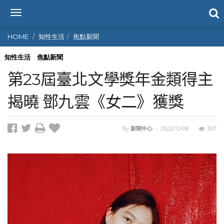
T
o
g
HOME
知性生活
焦點新聞
g
l
知性生活
焦點新聞
e
第23屆臺北文學獎年金類得主
n
a
揭曉 鄧九雲《女二》獲獎
v
i
g
By
新聞中心
-
2022/12/08
837
a
t
i
o
n