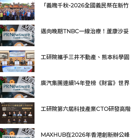
用指南
「義魄千秋-2026全國義民祭在新竹
縣」恭迎義民爺 義民祭典正式登場
邁向晚期TNBC一線治療！蘆康沙妥
珠單抗(sac-TMT)第六項NDA獲受理
工研院攜手三井不動產、熊本科學園
區 助臺灣產業深化臺日技術合作 拓
展半導體供應鏈與應用市場商機
廣汽集團連續14年登榜《財富》世界
500強 過硬實力再獲權威認證
工研院第六屆科技產業CTO研發高階
主管班開放報名 匯聚業界頂尖專家
傳授專業秘訣
MAXHUB在2026年香港創新辦公峰