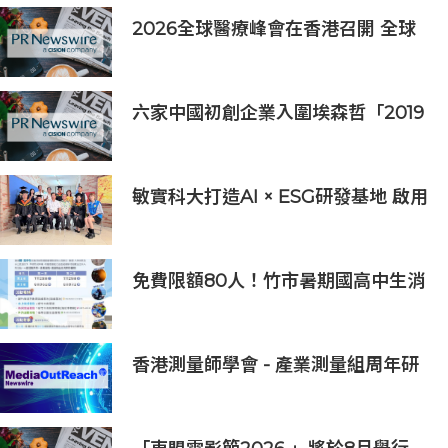
2026全球醫療峰會在香港召開 全球
醫療健康力量共議：讓突破真正抵達
患者
六家中國初創企業入圍埃森哲「2019
亞太區金融科技創新實驗室」
敏實科大打造AI × ESG研發基地 啟用
AI能源研發中心 助企業邁向淨零碳
排
免費限額80人！竹市暑期國高中生消
防體驗營6/8開放報名
香港測量師學會 - 產業測量組周年研
討會2026