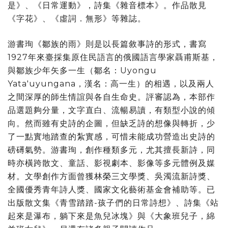
是》、《日常運動》，詩集《雜音標本》。作品散見
《字花》、《虛詞．無形》等雜誌。
游書珣《鄒族的雨》則是以長篇敘事詩的形式，書寫
1927年來臺採集原住民語言的俄國語言學家聶甫斯基，
與鄒族少年矢多一生（鄒名：Uyongu
Yata'uyungana，漢名：高一生）的相遇，以及兩人
之間深厚的師生情誼與各自生命史。評審認為，本部作
品選題夠分量，文字直白、流暢易讀，有類型小說的傾
向。然而雖有史詩的企圖，但缺乏詩的想像與轉折，少
了一點實地踏查的紮實感，可惜未能成功營造出史詩的
磅礡氣勢。游書珣，創作種類多元，尤其擅長新詩，同
時亦橫跨散文、童話、影視劇本、影像等多元體例及媒
材。文學創作方面曾獲林榮三文學獎、吳濁流新詩獎、
全國優秀青年詩人獎、國家文化藝術基金會補助等。已
出版散文集《青雪踏踏-孩子們的日常詩想》、詩集《站
起來是瀑布，躺下來是魚兒冰塊》與《大象班兒子，綿