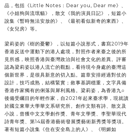
品，包括《Little Notes：Dear you, Dear me》、
《小姐狗與流氓貓》，散文《我的演員日記》，短篇小
說集《暫時無法安放的》、《最初看似新奇的東西》、
《女兒房》等。
梁莉姿的《樹的憂鬱》，以短篇小說形式，書寫2019年
香港反送中運動下的港人處境，對照作者來臺之後的所
見所感，映照香港與臺灣政治與社會文化的差異。評審
認為梁莉姿以港人流亡的觀點，看待現今身處的臺灣這
個新世界，是很具新意的切入點。篇章安排經過對仗的
設計，技巧成熟，結構緊實；敘事基調穩重，文字具備
香港作家獨有的俐落與犀利風格。梁莉姿，為香港九○
後備受矚目的年輕作家，自2021年起來臺求學，現就讀
於國立東華大學華文系研究所。創作文類有詩、散文及
小說，曾獲中文文學創作獎、青年文學獎、李聖華現代
詩青年獎、第14屆香港藝術發展獎藝術新秀獎等獎項。
著有短篇小說集《住在安全島上的人》、《明媚如