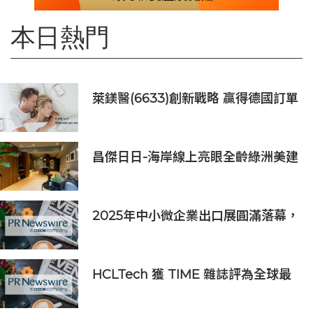
本日熱門
萊鎂醫(6633)創新戰略 贏得德國訂單
銷售
昌傑日日-海岸線上亮眼全齡綠洲美建
築
2025年中小微企業出口展圓滿落幕，
吸引逾63,000名參觀者，簽署9,060
萬美元出口合同
HCLTech 獲 TIME 雜誌評為全球最
具可持續發展表現的企業之一