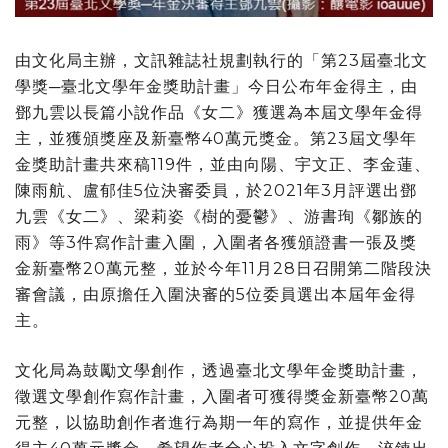
由文化局主辦，文訊雜誌社規劃執行的「第23屆臺北文
學獎─臺北文學年金獎助計畫」今日公布年金得主，由
鄧九雲以長篇小說作品《女二》獲選為本屆文學年金得
主，並獲頒獎座及新臺幣40萬元獎金。第23屆文學年
金獎助計畫共來稿119件，並由向陽、宇文正、李金蓮、
陳雨航、盧郁佳5位決審委員，於2021年3月評選出鄧
九雲《女二》、梁莉姿《樹的憂鬱》、游書珣《鄒族的
雨》等3件寫作計畫入圍，入圍者各獲頒證書一張及獎
金新臺幣20萬元整，並於今年11月28日召開第二階段決
審會議，由原擔任入圍決審的5位委員選出本屆年金得
主。
文化局為鼓勵文學創作，透過臺北文學年金獎助計畫，
徵選文學創作寫作計畫，入圍者可獲得獎金新臺幣20萬
元整，以協助創作者進行為期一年的寫作，並提供年金