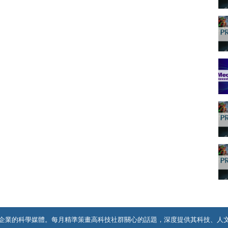
企業的科學媒體。每月精準策畫高科技社群關心的話題，深度提供其科技、人