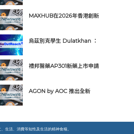
項技術榮膺全球百大創新獎項
MAXHUB在2026年香港創新
辦公峰會上展示綜合AI協作解
決方案
烏茲別克學生 Dulatkhan ：
拓展視野，在香港中文大學擘
劃未來
禮邦醫藥AP301新藥上市申請
獲國家藥監局受理
AGON by AOC 推出全新
Triple Refresh Rate 電競顯
示器
文、生活、消費等知性及生活的精神食糧。