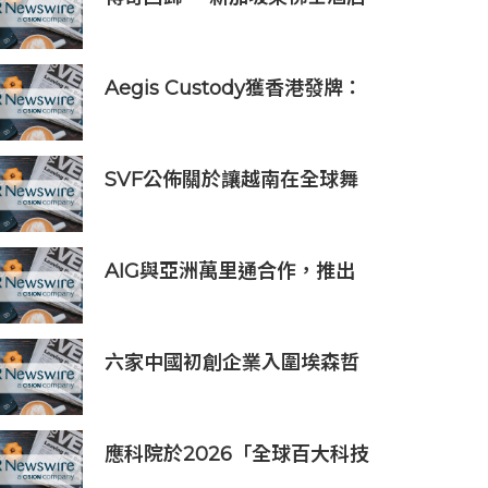
正式重新開業
Aegis Custody獲香港發牌：
數位資產金融服務發展更進一
步
SVF公佈關於讓越南在全球舞
台上獲得一席之地的宏大願景
AIG與亞洲萬里通合作，推出
旅遊保險優惠
六家中國初創企業入圍埃森哲
「2019亞太區金融科技創新實
驗室」
應科院於2026「全球百大科技
研發獎」中創亞洲最佳成績 三