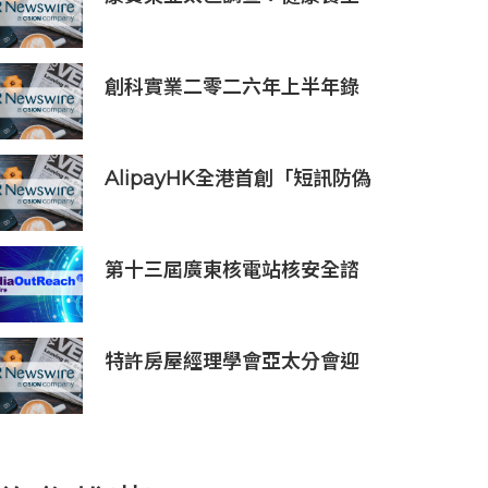
文化普及 五分之四消費者重視
整體健康
創科實業二零二六年上半年錄
得穩健的業績
AlipayHK全港首創「短訊防偽
提醒」功能 助用戶辨別騙案 聯
乘警方推防騙App Skin帶動全
城反詐
第十三屆廣東核電站核安全諮
詢委員會第二次會議召開
特許房屋經理學會亞太分會迎
60 周年里程碑