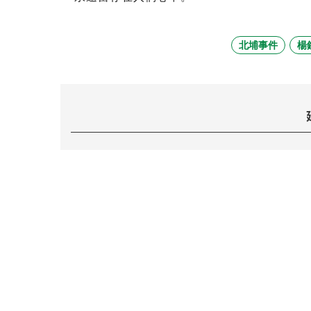
北埔事件
楊