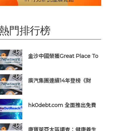
熱門排行榜
金沙中國榮獲Great Place To
Work認證™
廣汽集團連續14年登榜《財
富》世界500強 過硬實力再獲
權威認證
hk0debt.com 全面推出免費
債務重組資訊平台 助港人比
較 IVA、DRP 與破產方案
康寶萊亞太區調查：健康養生