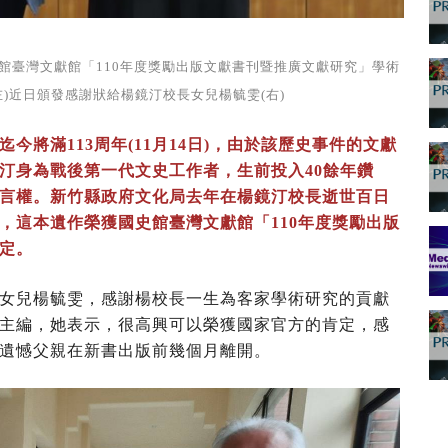
館臺灣文獻館「110年度獎勵出版文獻書刊暨推廣文獻研究」學術
)近日頒發感謝狀給楊鏡汀校長女兒楊毓雯(右)
將滿113周年(11月14日)，由於該歷史事件的文獻
汀身為戰後第一代文史工作者，生前投入40餘年鑽
言權。新竹縣政府文化局去年在楊鏡汀校長逝世百日
，這本遺作榮獲國史館臺灣文獻館「110年度獎勵出版
定。
女兒楊毓雯，感謝楊校長一生為客家學術研究的貢獻
主編，她表示，很高興可以榮獲國家官方的肯定，感
遺憾父親在新書出版前幾個月離開。