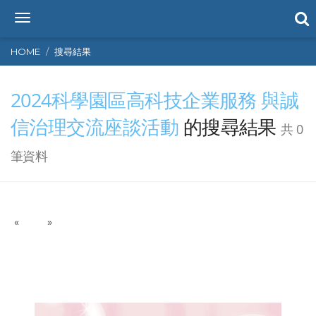
T
o
g
HOME
搜尋結果
g
l
2024科學園區高科技企業服務 與誠
e
n
信治理交流座談活動
的搜尋結果
a
共 0
v
i
筆資料
g
a
t
i
P
N
«
»
o
r
e
n
e
x
v
t
i
o
u