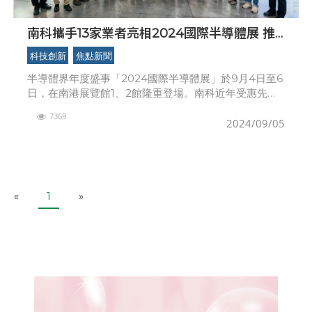
南科攜手13家業者亮相2024國際半導體展 推
動半導體與人工智慧產業革新
科技創新
焦點新聞
半導體界年度盛事「2024國際半導體展」於9月4日至6
日，在南港展覽館1、2館隆重登場。南科近年受惠先進
製程落腳，產值連年破兆，已是全球半導體產業的重要
7369
樞紐，從IC設計、設備材料、先進製程到封裝領域，
2024/09/05
P
N
«
1
»
r
e
e
x
v
t
i
o
u
s