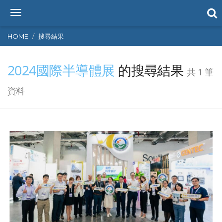
T
o
g
HOME
搜尋結果
g
l
2024國際半導體展
的搜尋結果
e
共 1 筆
n
a
資料
v
i
g
a
t
i
o
n