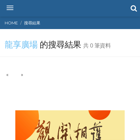
T
o
g
HOME
搜尋結果
g
l
龍享廣場
的搜尋結果
e
共 0 筆資料
n
a
v
i
P
N
«
g
»
r
e
a
e
x
t
v
t
i
i
o
o
n
u
s