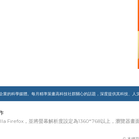
企業的科學媒體。每月精準策畫高科技社群關心的話題，深度提供其科技、人
作
ozilla Firefox，並將螢幕解析度設定為1360*768以上，瀏
© 本網頁著