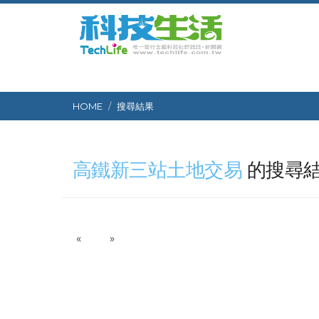
HOME
搜尋結果
高鐵新三站土地交易
的搜尋
P
N
«
»
r
e
e
x
v
t
i
o