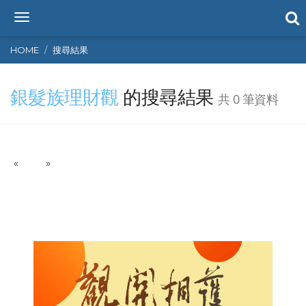
T
o
g
HOME
搜尋結果
g
l
銀髮族理財觀
的搜尋結果
e
共 0 筆資料
n
a
v
i
P
N
«
g
»
r
e
a
e
x
t
v
t
i
i
o
o
n
u
s