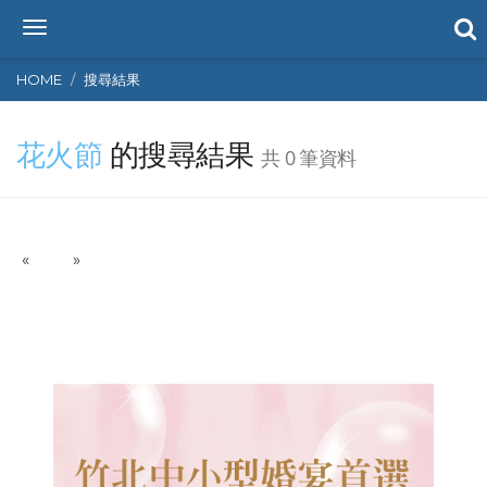
T
o
g
HOME
搜尋結果
g
l
花火節
的搜尋結果
e
共 0 筆資料
n
a
v
i
P
N
«
g
»
r
e
a
e
x
t
v
t
i
i
o
o
n
u
s