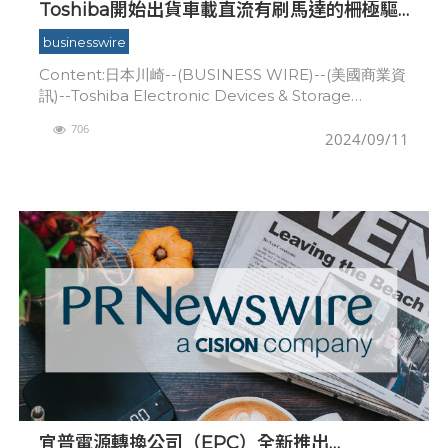
Toshiba開始出貨車載直流有刷馬達的柵極驅
動器積體電路樣品，此舉將有助於實現設備小
businesswire
型化
Content:日本川崎--(BUSINESS WIRE)--(美國商業資
訊)--Toshiba Electronic Devices & Storage
Corporation（下稱「Tos
706
2024/09/11
宜普電源轉換公司（EPC）全新推出