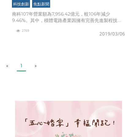
為最大宗
科技創新
焦點新聞
南科107年營業額為7,956.42億元，較106年減少
9.46%。其中，積體電路產業因擁有完善先進製程技
術，具備國際競爭力，營業額4,859.75億元為最大宗，
2769
另外，光電產業營業額2,446.96億
2019/03/06
P
N
«
1
»
r
e
e
x
v
t
i
o
u
s