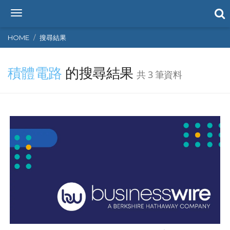
T
o
g
HOME
搜尋結果
g
l
積體電路
的搜尋結果
e
共 3 筆資料
n
a
v
i
g
a
t
i
o
n