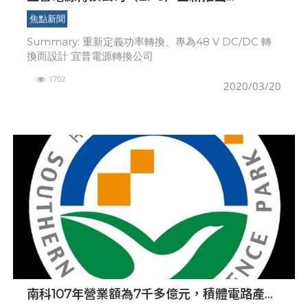
ePower(TM) 功率級積體電路系列
焦點新聞
Summary: 重新定義功率轉換、專為48 V DC/DC 轉
換而設計 宜普電源轉換公司
1702
2020/03/20
南科107年營業額為7千多億元，積體電路產業