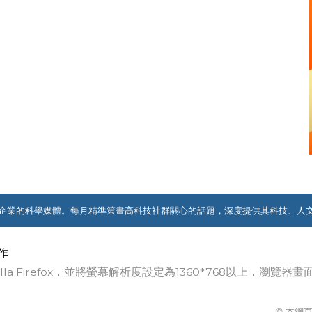
企業的科學媒體。每月精準策畫高科技社群關心的話題，深度提供其科技、人
作
ozilla Firefox，並將螢幕解析度設定為1360*768以上，瀏
© 本網頁著