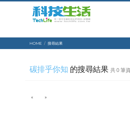
HOME
搜尋結果
碳排乎你知
的搜尋結果
共 0 筆
P
N
«
»
r
e
e
x
v
t
i
o