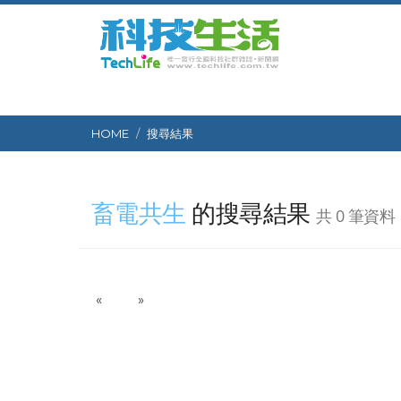
HOME
搜尋結果
畜電共生
的搜尋結果
共 0 筆資料
P
N
«
»
r
e
e
x
v
t
i
o