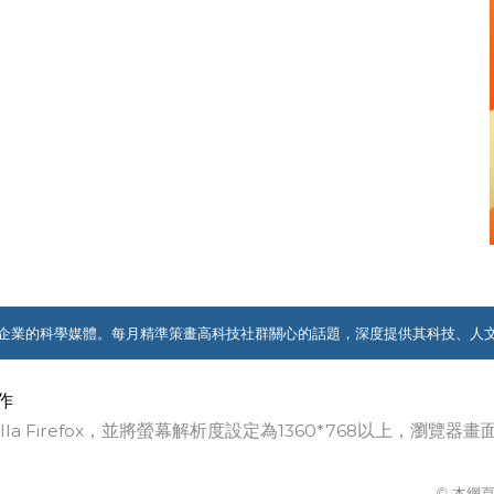
企業的科學媒體。每月精準策畫高科技社群關心的話題，深度提供其科技、人
作
ozilla Firefox，並將螢幕解析度設定為1360*768以上，瀏
© 本網頁著