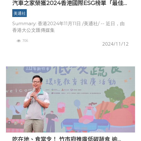
汽車之家榮獲2024香港國際ESG榜單「最佳
節能減碳行動獎」
美通社
Summary: 香港2024年11月11日 /美通社/ -- 近日，由
香港大公文匯傳媒集
706
2024/11/12
吃在地、食當令！ 竹市府推廣低碳蔬食 逾