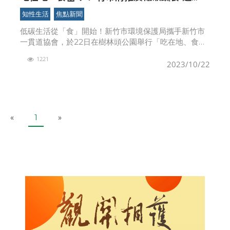
2000人實踐減碳行動
知性生活
焦點新聞
低碳生活從「食」開始！新竹市環境保護局攜手新竹市
一貫道協會，於22日在樹林頭公園舉行「吃在地、食當
令」低碳蔬食環境教育活動，共有20攤60種特色蔬食料
1221
理及環保闖關遊戲，強調採用在地、當季的新鮮食材，
2023/10/22
並
P
N
«
1
»
r
e
e
x
v
t
i
o
u
s