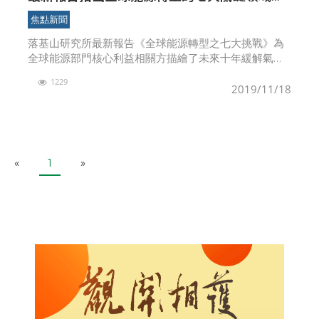
呼籲突破性的全球氣候行動
焦點新聞
落基山研究所最新報告《全球能源轉型之七大挑戰》為
全球能源部門核心利益相關方描繪了未來十年緩解氣候
危機的清晰路徑。 美國科羅拉
1229
2019/11/18
P
N
«
1
»
r
e
e
x
v
t
i
o
u
s