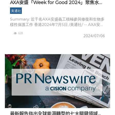
AXA安盛「Week for Good 2024」聚焦水資
源和氣候行動
美通社
Summary: 近千名AXA安盛義工積極參與修復和生物多
樣性保護工作 香港2024年7月5日 /美通社/ -- AXA安盛
香港及澳門
628
2024/07/06
最新報告指出全球能源轉型的七大關鍵領域，