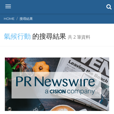
T
o
g
HOME
搜尋結果
g
l
氣候行動
的搜尋結果
e
共 2 筆資料
n
a
v
i
g
a
t
i
o
n