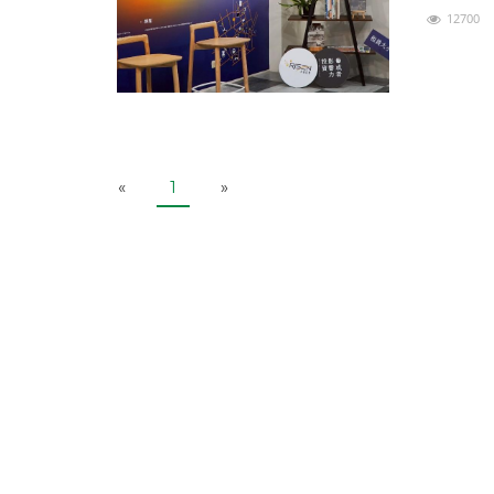
「沃盛控股（
12700
P
N
«
1
»
r
e
e
x
v
t
i
o
u
s