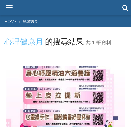
T
o
g
HOME
搜尋結果
g
l
心理健康月
的搜尋結果
e
共 1 筆資料
n
a
v
i
g
a
t
i
o
n