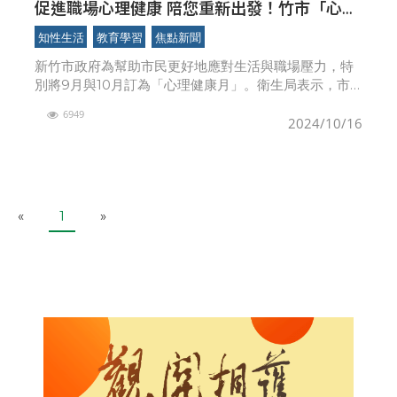
促進職場心理健康 陪您重新出發！竹市「心理
健康月」系列課程即日起報名 助市民紓壓重獲
知性生活
教育學習
焦點新聞
心靈綠洲
新竹市政府為幫助市民更好地應對生活與職場壓力，特
別將9月與10月訂為「心理健康月」。衛生局表示，市
府日前精心推出一系列適合各年齡層的課程與工作坊，
6949
並以「城市中的心靈綠洲」為主題，規劃職場紓壓體驗
2024/10/16
課程，
P
N
«
1
»
r
e
e
x
v
t
i
o
u
s