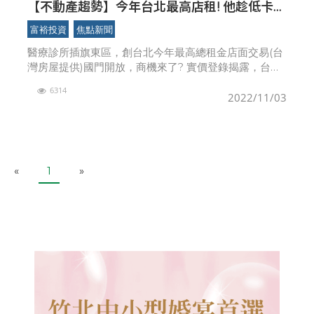
【不動產趨勢】今年台北最高店租! 他趁低卡位
東區開業 蓄勢待發? 台北Q3高店租量比Q2多
富裕投資
焦點新聞
一倍！
醫療診所插旗東區，創台北今年最高總租金店面交易(台
灣房屋提供)國門開放，商機來了? 實價登錄揭露，台北
市信義區忠孝東路四段一處百坪店面，去年還是私房料
6314
理餐廳，不過今年8月新租客以43萬元租下，成為今年
2022/11/03
P
N
«
1
»
r
e
e
x
v
t
i
o
u
s