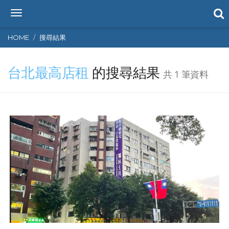
T
o
g
HOME
搜尋結果
g
l
台北最高店租
的搜尋結果
e
共 1 筆資料
n
a
v
i
g
a
t
i
o
n