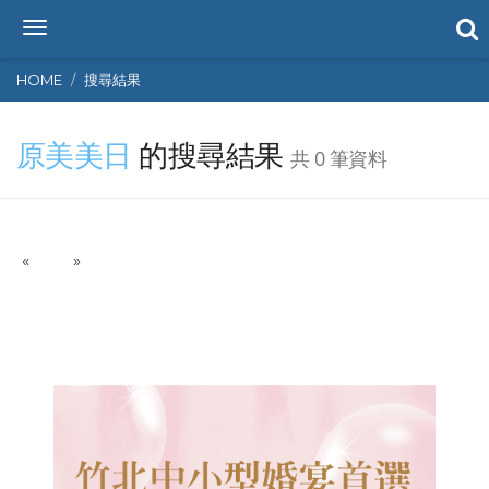
T
o
g
HOME
搜尋結果
g
l
原美美日
的搜尋結果
e
共 0 筆資料
n
a
v
i
P
N
«
g
»
r
e
a
e
x
t
v
t
i
i
o
o
n
u
s