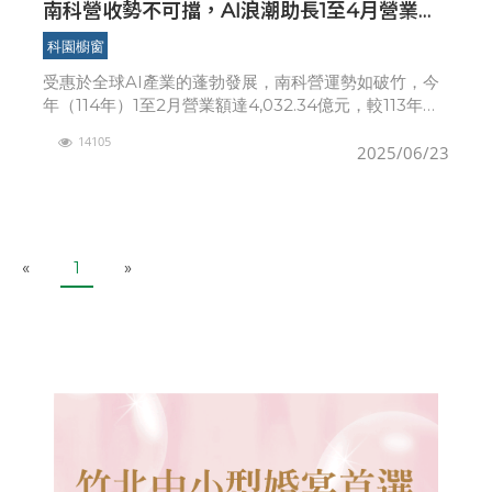
南科營收勢不可擋，AI浪潮助長1至4月營業額
逼近兆元，再創台灣科技新里程碑
科園櫥窗
受惠於全球AI產業的蓬勃發展，南科營運勢如破竹，今
年（114年）1至2月營業額達4,032.34億元，較113年成
長46.82%，為今年南科的亮眼成長揭開序幕；儘管全球
14105
貿易情勢日趨複雜，南科營運動能依
2025/06/23
P
N
«
1
»
r
e
e
x
v
t
i
o
u
s