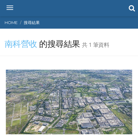
T
o
g
HOME
搜尋結果
g
l
南科營收
的搜尋結果
e
共 1 筆資料
n
a
v
i
g
a
t
i
o
n