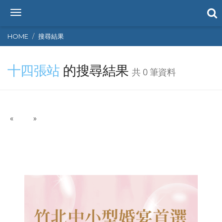
T
o
g
HOME
搜尋結果
g
l
十四張站
的搜尋結果
e
共 0 筆資料
n
a
v
i
P
N
«
g
»
r
e
a
e
x
t
v
t
i
i
o
o
n
u
s